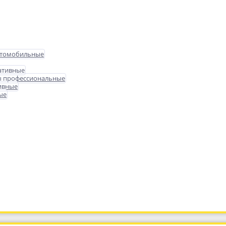
втомобильные
ативные
ы профессиональные
ивные
ые