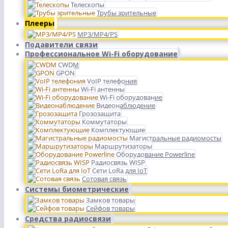
Телескопы
Трубы зрительные
Плееры
MP3/MP4/PS
Подавители связи
Профессиональное Wi-Fi оборудование
CWDM
GPON
VoIP телефония
Wi-Fi антенны
Wi-Fi оборудование
Видеонаблюдение
Грозозащита
Коммутаторы
Комплектующие
Магистральные радиомосты
Маршрутизаторы
Оборудование Powerline
Радиосвязь WISP
Сети LoRa для IoT
Сотовая связь
Системы биометрические
Замков товары
Сейфов товары
Средства радиосвязи