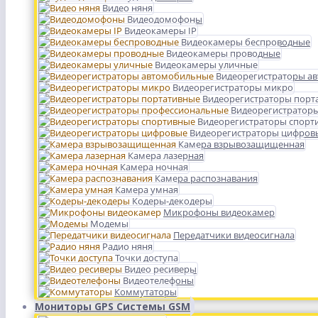
Видео няня
Видеодомофоны
Видеокамеры IP
Видеокамеры беспроводные
Видеокамеры проводные
Видеокамеры уличные
Видеорегистраторы а
Видеорегистраторы микро
Видеорегистраторы порт
Видеорегистратор
Видеорегистраторы спорт
Видеорегистраторы цифров
Камера взрывозащищенная
Камера лазерная
Камера ночная
Камера распознавания
Камера умная
Кодеры-декодеры
Микрофоны видеокамер
Модемы
Передатчики видеосигнала
Радио няня
Точки доступа
Видео ресиверы
Видеотелефоны
Коммутаторы
Мониторы GPS Системы GSM