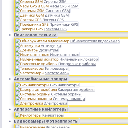
Сирены GSM
Часы GPS и GSM
Системы GSM
Датчики GSM
Логеры GPS
Приёмники GPS
Трекеры GPS
Поисковая техника
Обнаружители видеокамер
Антижучки
Дозимтры
Индикатор поля
Ниленейный локатор
Поисковые приборы
Тепловизоры
Частотомеры
Автомобильные товары
GPS навигаторы
Камеры автомобиля
Системы охраны
Системы помощи
Электроника
Аппаратные кейлоггеры
Кейлоггеры
Видеокамеры Фотоаппараты
Видеокамеры