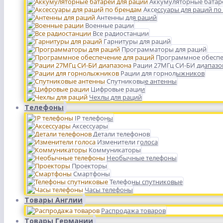
Аккумуляторные батар
Аксессуары для раций по
Антенны для раций
Военные рации
Все радиостанции
Гарнитуры для раций
Программаторы для раций
Программное обеспе
Рации 27МГц СИ-БИ диапазо
Рации для горнолыжников
Спутниковые антенны
Цифровые рации
Чехлы для раций
Телефоны
IP телефоны
Аксессуары
Детали телефонов
Изменители голоса
Коммуникаторы
Необычные телефоны
Проекторы
Смартфоны
Телефоны спутниковые
Часы телефоны
Товары Англии
Распродажа товаров
Товары Германии