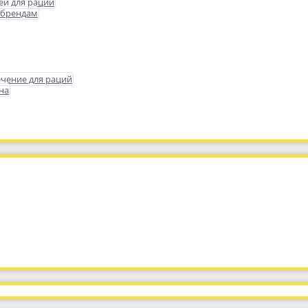
еи для раций
 брендам
чение для раций
на