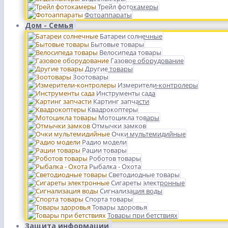
Трейл фотокамеры
Фотоаппараты
Дом - Семья
Батареи солнечные
Бытовые товары
Велосипеда товары
Газовое оборудование
Другие товары
Зоотовары
Измерители-контролеры
Инструменты сада
Картинг запчасти
Квадрокоптеры
Мотоцикла товары
Отмычки замков
Очки мультемидийные
Радио модели
Рации товары
Роботов товары
Рыбалка - Охота
Светодиодные товары
Сигареты электронные
Сигнализация воды
Спорта товары
Товары здоровья
Товары при бетствиях
Защита информации