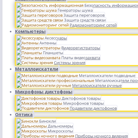
Безопасность информацио
Генераторы шума
Защита переговоров
Защита средств связи
Радиомониторинг сетей
Компьютеры
Аксессуары
Антенны
Видеорегистраторы
Планшеты
Платы видеозахвата
Системы зрения
Металлоискатели
Металлоискатели подводные
Металлоискатели пр
Металлоискатели ручные
Микрофоны диктофоны
Диктофонов товары
Микрофонов товары
Подавители диктофонов
Оптика
Бинокли
Дальномеры
Микроскопы
Приборы ночного видения