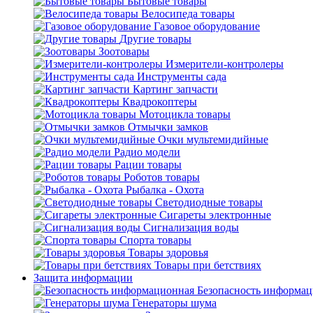
Бытовые товары
Велосипеда товары
Газовое оборудование
Другие товары
Зоотовары
Измерители-контролеры
Инструменты сада
Картинг запчасти
Квадрокоптеры
Мотоцикла товары
Отмычки замков
Очки мультемидийные
Радио модели
Рации товары
Роботов товары
Рыбалка - Охота
Светодиодные товары
Сигареты электронные
Сигнализация воды
Спорта товары
Товары здоровья
Товары при бетствиях
Защита информации
Безопасность информа
Генераторы шума