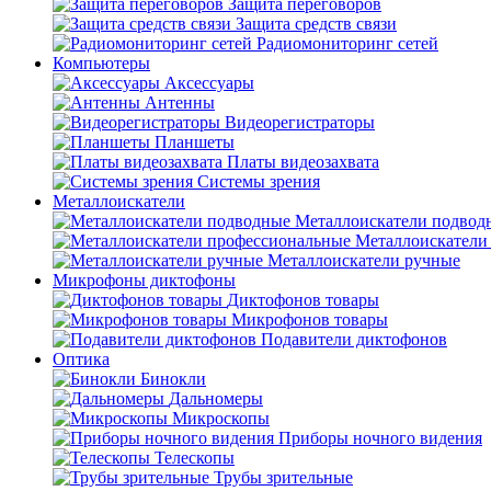
Защита переговоров
Защита средств связи
Радиомониторинг сетей
Компьютеры
Аксессуары
Антенны
Видеорегистраторы
Планшеты
Платы видеозахвата
Системы зрения
Металлоискатели
Металлоискатели подвод
Металлоискатели
Металлоискатели ручные
Микрофоны диктофоны
Диктофонов товары
Микрофонов товары
Подавители диктофонов
Оптика
Бинокли
Дальномеры
Микроскопы
Приборы ночного видения
Телескопы
Трубы зрительные