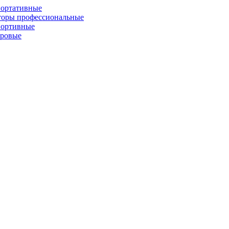
портативные
торы профессиональные
портивные
фровые