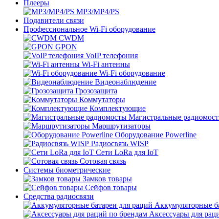
Плееры
MP3/MP4/PS
Подавители связи
Профессиональное Wi-Fi оборудование
CWDM
GPON
VoIP телефония
Wi-Fi антенны
Wi-Fi оборудование
Видеонаблюдение
Грозозащита
Коммутаторы
Комплектующие
Магистральные радиомос
Маршрутизаторы
Оборудование Powerline
Радиосвязь WISP
Сети LoRa для IoT
Сотовая связь
Системы биометрические
Замков товары
Сейфов товары
Средства радиосвязи
Аккумуляторные ба
Аксессуары для рац