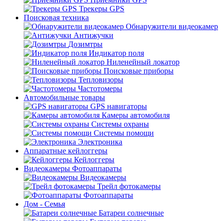
Трекеры GPS
Поисковая техника
Обнаружители видеокамер
Антижучки
Дозимтры
Индикатор поля
Ниленейный локатор
Поисковые приборы
Тепловизоры
Частотомеры
Автомобильные товары
GPS навигаторы
Камеры автомобиля
Системы охраны
Системы помощи
Электроника
Аппаратные кейлоггеры
Кейлоггеры
Видеокамеры Фотоаппараты
Видеокамеры
Трейл фотокамеры
Фотоаппараты
Дом - Семья
Батареи солнечные