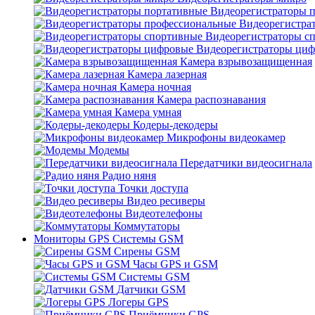
Видеорегистраторы 
Видеорегистра
Видеорегистраторы с
Видеорегистраторы ци
Камера взрывозащищенная
Камера лазерная
Камера ночная
Камера распознавания
Камера умная
Кодеры-декодеры
Микрофоны видеокамер
Модемы
Передатчики видеосигнала
Радио няня
Точки доступа
Видео ресиверы
Видеотелефоны
Коммутаторы
Мониторы GPS Системы GSM
Сирены GSM
Часы GPS и GSM
Системы GSM
Датчики GSM
Логеры GPS
Приёмники GPS