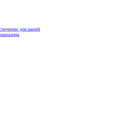
спечение для раций
иапазона