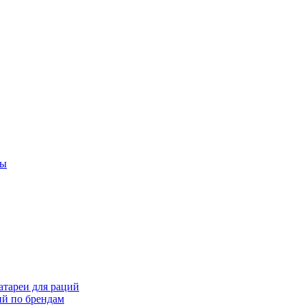
ты
тареи для раций
ий по брендам