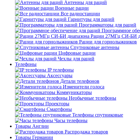
Антенны для раций
Военные рации
Все радиостанции
Гарнитуры для раций
Программаторы для раций
Программное обе
Рации 27МГц СИ-БИ д
Рации для горнолыжников
Спутниковые антенны
Цифровые рации
Чехлы для раций
Телефоны
IP телефоны
Аксессуары
Детали телефонов
Изменители голоса
Коммуникаторы
Необычные телефоны
Проекторы
Смартфоны
Телефоны спутниковые
Часы телефоны
Товары Англии
Распродажа товаров
Товары Германии