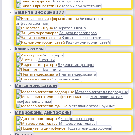
Товары здоровья
Товары при бетствиях
Защита информации
Безопасность
информационная
Генераторы шума
Защита переговоров
Защита средств связи
Радиомониторинг сетей
Компьютеры
Аксессуары
Антенны
Видеорегистраторы
Планшеты
Платы видеозахвата
Системы зрения
Металлоискатели
Металлоискатели подводные
Металлоискатели
профессиональные
Металлоискатели ручные
Микрофоны диктофоны
Диктофонов товары
Микрофонов товары
Подавители диктофонов
Оптика