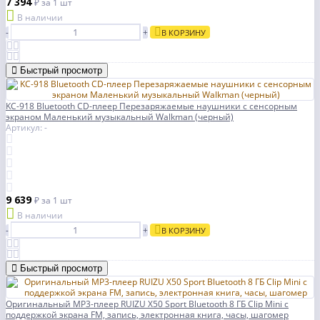
7 394
₽
за 1 шт
В наличии
-
+
В КОРЗИНУ
Быстрый просмотр
KC-918 Bluetooth CD-плеер Перезаряжаемые наушники с сенсорным
экраном Маленький музыкальный Walkman (черный)
Артикул: -
9 639
₽
за 1 шт
В наличии
-
+
В КОРЗИНУ
Быстрый просмотр
Оригинальный MP3-плеер RUIZU X50 Sport Bluetooth 8 ГБ Clip Mini с
поддержкой экрана FM, запись, электронная книга, часы, шагомер