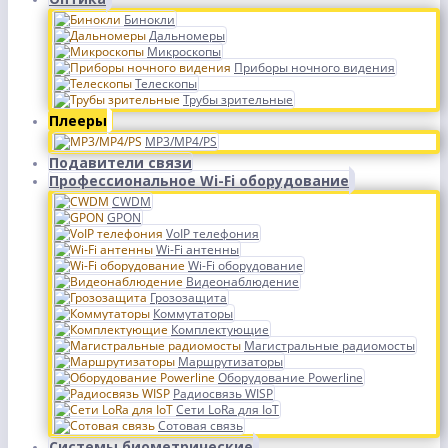
Бинокли
Дальномеры
Микроскопы
Приборы ночного видения
Телескопы
Трубы зрительные
Плееры
MP3/MP4/PS
Подавители связи
Профессиональное Wi-Fi оборудование
CWDM
GPON
VoIP телефония
Wi-Fi антенны
Wi-Fi оборудование
Видеонаблюдение
Грозозащита
Коммутаторы
Комплектующие
Магистральные радиомосты
Маршрутизаторы
Оборудование Powerline
Радиосвязь WISP
Сети LoRa для IoT
Сотовая связь
Системы биометрические