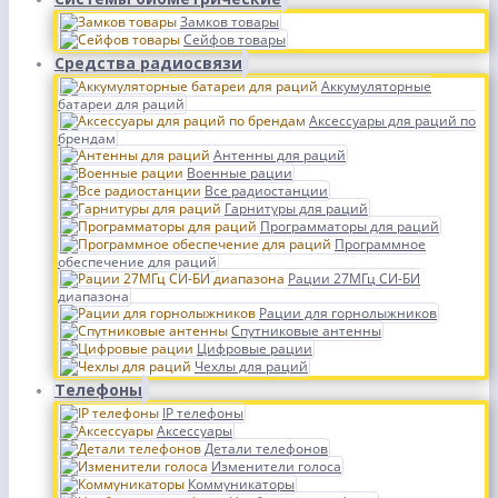
Замков товары
Сейфов товары
Средства радиосвязи
Аккумуляторные
батареи для раций
Аксессуары для раций по
брендам
Антенны для раций
Военные рации
Все радиостанции
Гарнитуры для раций
Программаторы для раций
Программное
обеспечение для раций
Рации 27МГц СИ-БИ
диапазона
Рации для горнолыжников
Спутниковые антенны
Цифровые рации
Чехлы для раций
Телефоны
IP телефоны
Аксессуары
Детали телефонов
Изменители голоса
Коммуникаторы