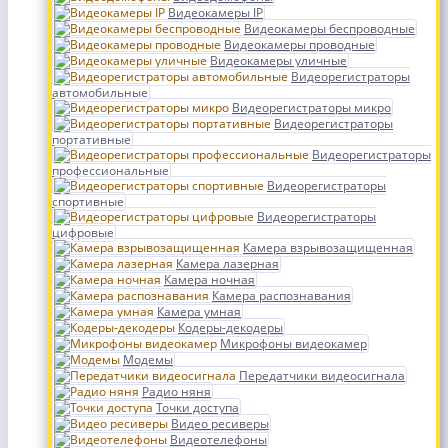
Видеокамеры IP
Видеокамеры беспроводные
Видеокамеры проводные
Видеокамеры уличные
Видеорегистраторы
автомобильные
Видеорегистраторы микро
Видеорегистраторы
портативные
Видеорегистраторы
профессиональные
Видеорегистраторы
спортивные
Видеорегистраторы
цифровые
Камера взрывозащищенная
Камера лазерная
Камера ночная
Камера распознавания
Камера умная
Кодеры-декодеры
Микрофоны видеокамер
Модемы
Передатчики видеосигнала
Радио няня
Точки доступа
Видео ресиверы
Видеотелефоны