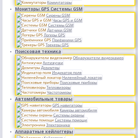
Коммутаторы
Мониторы GPS Системы GSM
Сирены GSM
Часы GPS и GSM
Системы GSM
Датчики GSM
Логеры GPS
Приёмники GPS
Трекеры GPS
Поисковая техника
Обнаружители видеокамер
Антижучки
Дозимтры
Индикатор поля
Ниленейный локатор
Поисковые приборы
Тепловизоры
Частотомеры
Автомобильные товары
GPS навигаторы
Камеры автомобиля
Системы охраны
Системы помощи
Электроника
Аппаратные кейлоггеры
Кейлоггеры