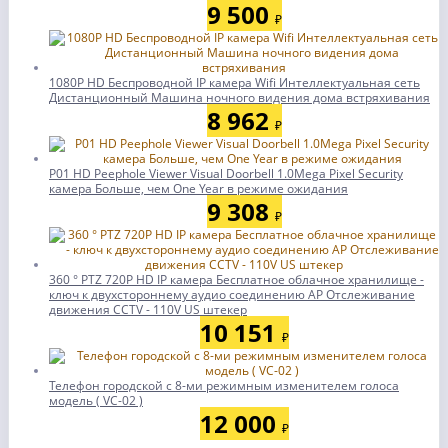
9 500
₽
1080P HD Беспроводной IP камера Wifi Интеллектуальная сеть
Дистанционный Машина ночного видения дома встряхивания
8 962
₽
P01 HD Peephole Viewer Visual Doorbell 1.0Mega Pixel Security
камера Больше, чем One Year в режиме ожидания
9 308
₽
360 ° PTZ 720P HD IP камера Бесплатное облачное хранилище -
ключ к двухстороннему аудио соединению AP Отслеживание
движения CCTV - 110V US штекер
10 151
₽
Телефон городской с 8-ми режимным изменителем голоса
модель ( VC-02 )
12 000
₽