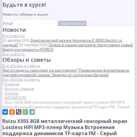
Будьте в курсе!
Новости, обзоры и акции
ПОДПИСАТЬСЯ
Новости
Все новости
Электрический резчик Husqvarna K 3000 Electric со
21 декабря 2016
скидкой!
Теперь в нашем магазине представлен новый
25 сентября 2016
бренд инструмента ATORCH
Все новости
Обзоры и советы
Все обзоры и советы
Как отследить транспорт на расстояние?
Правильные фотоаппараты
для повседневной съемки
Зарядки от солнечных батарей
Все обзоры и советы
Главная
Каталог товаров
Плееры
MP3/MP4/PS
Ruizu X05S 8GB металлический сенсорный экран Lossless HIFI MP3-
плеер Музыка Встроенная поддержка динамиков TF-карта FM - Серый
Ruizu X05S 8GB металлический сенсорный экран
Lossless HIFI MP3-плеер Музыка Встроенная
поддержка динамиков TF-карта FM - Серый