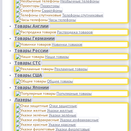
Необычные телефоны
Проекторы
Смартфоны
Телефоны спутниковые
Часы телефоны
Товары Англии
Распродажа товаров
Товары Германии
Новинки товаров
Товары России
Наши товары
Товары СТС
Рекламные товары
Товары США
Общие товары
Товары Японии
Популярные товары
Лазеры
Очки защитные
Указки желтые
Указки зелёные
Указки инфракрасные
Указки красные
Указки фиолетовые