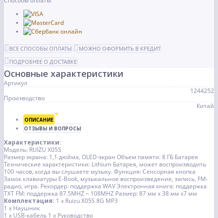
Способы оплаты
ВСЕ СПОСОБЫ ОПЛАТЫ
МОЖНО ОФОРМИТЬ В КРЕДИТ
ПОДРОБНЕЕ О ДОСТАВКЕ
Основные характеристики
Артикул
1244252
Производство
Китай
ОПИСАНИЕ
ОТЗЫВЫ И ВОПРОСЫ
Характеристики:
Модель: RUIZU X05S
Размер экрана: 1,1 дюйма, OLED-экран
Объем памяти: 8 ГБ
Батарея
Технические характеристики: Lithium Батарея, может воспроизводить
100 часов, когда вы слушаете музыку.
Функция: Сенсорная кнопка
Замок клавиатуры E-Book, музыкальное воспроизведение, запись, FM-
радио, игра.
Рекордер: поддержка WAV
Электронная книга: поддержка
TXT
FM: поддержка 87.5MHZ ~ 108MHZ
Размер: 87 мм x 38 мм x7 мм
Комплектация:
1 x Ruizu X05S 8G MP3
1 x Наушник
1 x USB-кабель
1 x Руководство