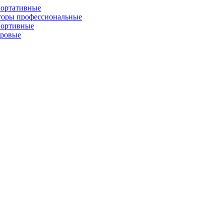
портативные
торы профессиональные
портивные
фровые