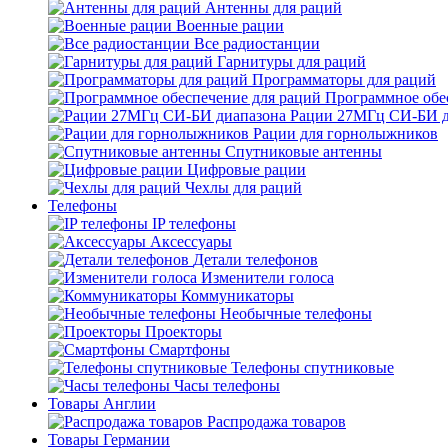
Антенны для раций
Военные рации
Все радиостанции
Гарнитуры для раций
Программаторы для раций
Программное обе
Рации 27МГц СИ-БИ д
Рации для горнолыжников
Спутниковые антенны
Цифровые рации
Чехлы для раций
Телефоны
IP телефоны
Аксессуары
Детали телефонов
Изменители голоса
Коммуникаторы
Необычные телефоны
Проекторы
Смартфоны
Телефоны спутниковые
Часы телефоны
Товары Англии
Распродажа товаров
Товары Германии