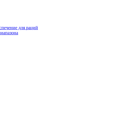
спечение для раций
иапазона