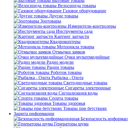
Бытовые товары
Велосипеда товары
Газовое оборудование
Другие товары
Зоотовары
Измерители-контролеры
Инструменты сада
Картинг запчасти
Квадрокоптеры
Мотоцикла товары
Отмычки замков
Очки мультемидийные
Радио модели
Рации товары
Роботов товары
Рыбалка - Охота
Светодиодные товары
Сигареты электронные
Сигнализация воды
Спорта товары
Товары здоровья
Товары при бетствиях
Защита информации
Безопасность информа
Генераторы шума