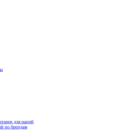
ты
тареи для раций
ий по брендам