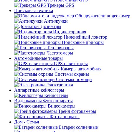
Трекеры GPS
Поисковая техника
Обнаружители видеокамер
Антижучки
Дозимтры
Индикатор поля
Ниленейный локатор
Поисковые приборы
Тепловизоры
Частотомеры
Автомобильные товары
GPS навигаторы
Камеры автомобиля
Системы охраны
Системы помощи
Электроника
Аппаратные кейлоггеры
Кейлоггеры
Видеокамеры Фотоаппараты
Видеокамеры
Трейл фотокамеры
Фотоаппараты
Дом - Семья
Батареи солнечные