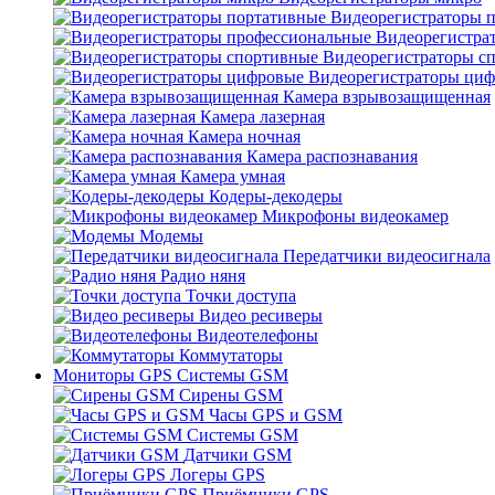
Видеорегистраторы 
Видеорегистра
Видеорегистраторы с
Видеорегистраторы ци
Камера взрывозащищенная
Камера лазерная
Камера ночная
Камера распознавания
Камера умная
Кодеры-декодеры
Микрофоны видеокамер
Модемы
Передатчики видеосигнала
Радио няня
Точки доступа
Видео ресиверы
Видеотелефоны
Коммутаторы
Мониторы GPS Системы GSM
Сирены GSM
Часы GPS и GSM
Системы GSM
Датчики GSM
Логеры GPS
Приёмники GPS