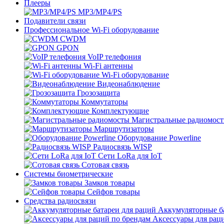
Плееры
MP3/MP4/PS
Подавители связи
Профессиональное Wi-Fi оборудование
CWDM
GPON
VoIP телефония
Wi-Fi антенны
Wi-Fi оборудование
Видеонаблюдение
Грозозащита
Коммутаторы
Комплектующие
Магистральные радиомос
Маршрутизаторы
Оборудование Powerline
Радиосвязь WISP
Сети LoRa для IoT
Сотовая связь
Системы биометрические
Замков товары
Сейфов товары
Средства радиосвязи
Аккумуляторные ба
Аксессуары для рац