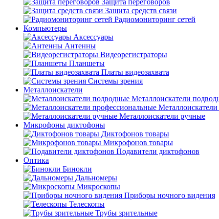
Защита переговоров
Защита средств связи
Радиомониторинг сетей
Компьютеры
Аксессуары
Антенны
Видеорегистраторы
Планшеты
Платы видеозахвата
Системы зрения
Металлоискатели
Металлоискатели подвод
Металлоискатели
Металлоискатели ручные
Микрофоны диктофоны
Диктофонов товары
Микрофонов товары
Подавители диктофонов
Оптика
Бинокли
Дальномеры
Микроскопы
Приборы ночного видения
Телескопы
Трубы зрительные