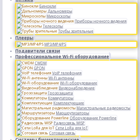
Бинокли
Дальномеры
Микроскопы
Приборы ночного видения
Телескопы
Трубы зрительные
Плееры
MP3/MP4/PS
Подавители связи
Профессиональное Wi-Fi оборудование
CWDM
GPON
VoIP телефония
Wi-Fi антенны
Wi-Fi оборудование
Видеонаблюдение
Грозозащита
Коммутаторы
Комплектующие
Магистральные радиомосты
Маршрутизаторы
Оборудование Powerline
Радиосвязь WISP
Сети LoRa для IoT
Сотовая связь
Системы биометрические