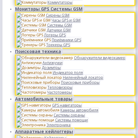
Коммутаторы
Мониторы GPS Системы GSM
Сирены GSM
Часы GPS и GSM
Системы GSM
Датчики GSM
Логеры GPS
Приёмники GPS
Трекеры GPS
Поисковая техника
Обнаружители видеокамер
Антижучки
Дозимтры
Индикатор поля
Ниленейный локатор
Поисковые приборы
Тепловизоры
Частотомеры
Автомобильные товары
GPS навигаторы
Камеры автомобиля
Системы охраны
Системы помощи
Электроника
Аппаратные кейлоггеры
Кейлоггеры