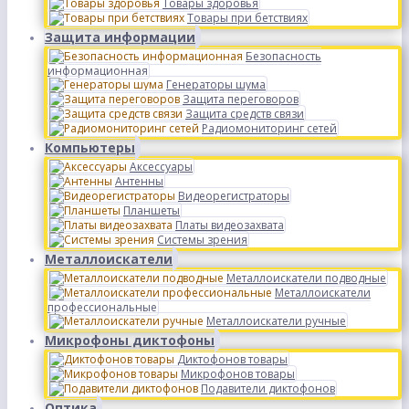
Товары здоровья
Товары при бетствиях
Защита информации
Безопасность
информационная
Генераторы шума
Защита переговоров
Защита средств связи
Радиомониторинг сетей
Компьютеры
Аксессуары
Антенны
Видеорегистраторы
Планшеты
Платы видеозахвата
Системы зрения
Металлоискатели
Металлоискатели подводные
Металлоискатели
профессиональные
Металлоискатели ручные
Микрофоны диктофоны
Диктофонов товары
Микрофонов товары
Подавители диктофонов
Оптика