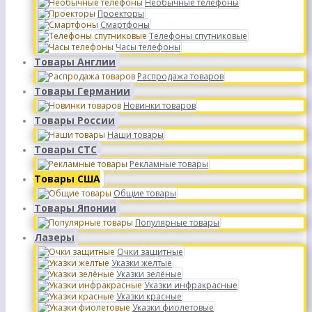
Необычные телефоны
Проекторы
Смартфоны
Телефоны спутниковые
Часы телефоны
Товары Англии
Распродажа товаров
Товары Германии
Новинки товаров
Товары России
Наши товары
Товары СТС
Рекламные товары
Товары США
Общие товары
Товары Японии
Популярные товары
Лазеры
Очки защитные
Указки желтые
Указки зелёные
Указки инфракрасные
Указки красные
Указки фиолетовые