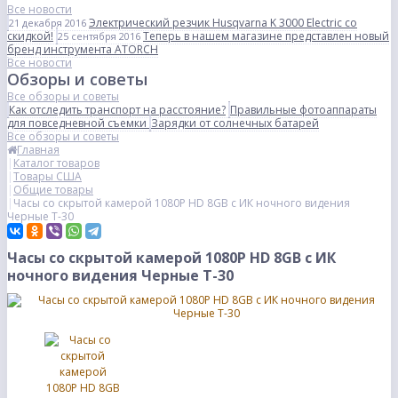
Все новости
Электрический резчик Husqvarna K 3000 Electric со
21 декабря 2016
скидкой!
Теперь в нашем магазине представлен новый
25 сентября 2016
бренд инструмента ATORCH
Все новости
Обзоры и советы
Все обзоры и советы
Как отследить транспорт на расстояние?
Правильные фотоаппараты
для повседневной съемки
Зарядки от солнечных батарей
Все обзоры и советы
Главная
Каталог товаров
Товары США
Общие товары
Часы со скрытой камерой 1080P HD 8GB с ИК ночного видения
Черные Т-30
Часы со скрытой камерой 1080P HD 8GB с ИК
ночного видения Черные Т-30