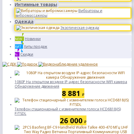
Интимные товары
Вибраторы и
вибромассажеры
Одежда
Экзотическая одежда
Новинки
NEW
Хиты продаж
ХИТ
Скидки
%
1080P На открытом воздухе IP-адрес безопасности WIFI камера
Обнаружение движения
8 881
₽
Телефон стационарный с изменителем голоса HCD6818(IS)
P/TSDL
26 000
₽