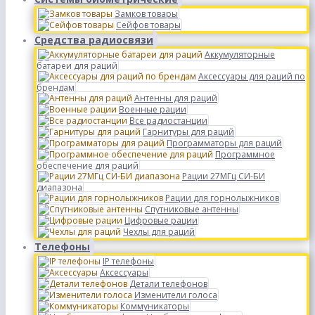
Замков товары
Сейфов товары
Средства радиосвязи
Аккумуляторные
батареи для раций
Аксессуары для раций по
брендам
Антенны для раций
Военные рации
Все радиостанции
Гарнитуры для раций
Программаторы для раций
Программное
обеспечение для раций
Рации 27МГц СИ-БИ
диапазона
Рации для горнолыжников
Спутниковые антенны
Цифровые рации
Чехлы для раций
Телефоны
IP телефоны
Аксессуары
Детали телефонов
Изменители голоса
Коммуникаторы