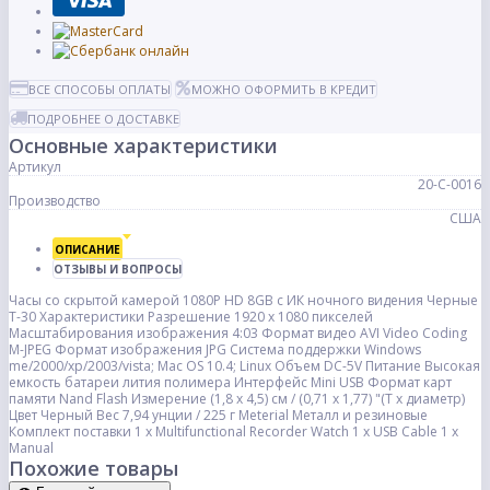
ВСЕ СПОСОБЫ ОПЛАТЫ
МОЖНО ОФОРМИТЬ В КРЕДИТ
ПОДРОБНЕЕ О ДОСТАВКЕ
Основные характеристики
Артикул
20-С-0016
Производство
США
ОПИСАНИЕ
ОТЗЫВЫ И ВОПРОСЫ
Часы со скрытой камерой 1080P HD 8GB с ИК ночного видения Черные
Т-30 Характеристики Разрешение 1920 x 1080 пикселей
Масштабирования изображения 4:03 Формат видео AVI Video Coding
M-JPEG Формат изображения JPG Система поддержки Windows
me/2000/xp/2003/vista; Mac OS 10.4; Linux Объем DC-5V Питание Высокая
емкость батареи лития полимера Интерфейс Mini USB Формат карт
памяти Nand Flash Измерение (1,8 х 4,5) см / (0,71 х 1,77) "(Т х диаметр)
Цвет Черный Вес 7,94 унции / 225 г Meterial Металл и резиновые
Комплект поставки 1 x Multifunctional Recorder Watch 1 x USB Cable 1 x
Manual
Похожие товары