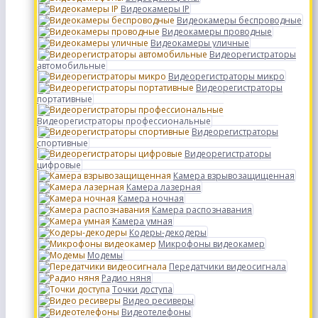
Видеокамеры IP
Видеокамеры беспроводные
Видеокамеры проводные
Видеокамеры уличные
Видеорегистраторы
автомобильные
Видеорегистраторы микро
Видеорегистраторы
портативные
Видеорегистраторы профессиональные
Видеорегистраторы
спортивные
Видеорегистраторы
цифровые
Камера взрывозащищенная
Камера лазерная
Камера ночная
Камера распознавания
Камера умная
Кодеры-декодеры
Микрофоны видеокамер
Модемы
Передатчики видеосигнала
Радио няня
Точки доступа
Видео ресиверы
Видеотелефоны