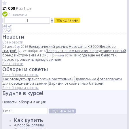
21 000
₽
за 1 шт
В наличии
-
+
В КОРЗИНУ
Новости
Все новости
Электрический резчик Husqvarna K 3000 Electric со
21 декабря 2016
скидкой!
Теперь в нашем магазине представлен новый
25 сентября 2016
бренд инструмента ATORCH
Никогда еще не было так
5 июня 2016
просто пропилить прямую линию
Все новости
Обзоры и советы
Все обзоры и советы
Как отследить транспорт на расстояние?
Правильные фотоаппараты
для повседневной съемки
Зарядки от солнечных батарей
Все обзоры и советы
Будьте в курсе!
Новости, обзоры и акции
ПОДПИСАТЬСЯ
Как купить
Способы оплаты