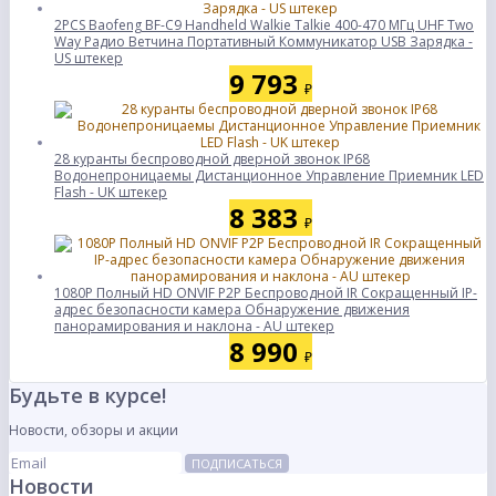
2PCS Baofeng BF-C9 Handheld Walkie Talkie 400-470 МГц UHF Two
Way Радио Ветчина Портативный Коммуникатор USB Зарядка -
US штекер
9 793
₽
28 куранты беспроводной дверной звонок IP68
Водонепроницаемы Дистанционное Управление Приемник LED
Flash - UK штекер
8 383
₽
1080P Полный HD ONVIF P2P Беспроводной IR Сокращенный IP-
адрес безопасности камера Обнаружение движения
панорамирования и наклона - AU штекер
8 990
₽
Будьте в курсе!
Новости, обзоры и акции
ПОДПИСАТЬСЯ
Новости