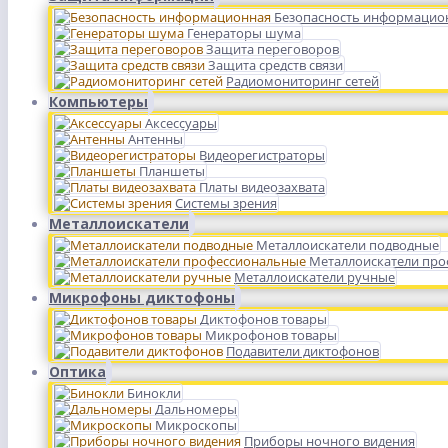
Безопасность информацио
Генераторы шума
Защита переговоров
Защита средств связи
Радиомониторинг сетей
Компьютеры
Аксессуары
Антенны
Видеорегистраторы
Планшеты
Платы видеозахвата
Системы зрения
Металлоискатели
Металлоискатели подводные
Металлоискатели пр
Металлоискатели ручные
Микрофоны диктофоны
Диктофонов товары
Микрофонов товары
Подавители диктофонов
Оптика
Бинокли
Дальномеры
Микроскопы
Приборы ночного видения