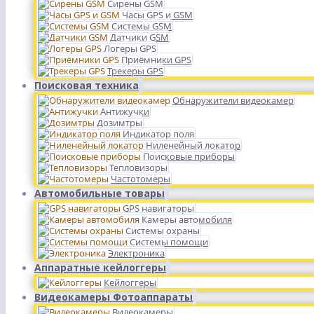
Сирены GSM
Часы GPS и GSM
Системы GSM
Датчики GSM
Логеры GPS
Приёмники GPS
Трекеры GPS
Поисковая техника
Обнаружители видеокамер
Антижучки
Дозимтры
Индикатор поля
Ниленейный локатор
Поисковые приборы
Тепловизоры
Частотомеры
Автомобильные товары
GPS навигаторы
Камеры автомобиля
Системы охраны
Системы помощи
Электроника
Аппаратные кейлоггеры
Кейлоггеры
Видеокамеры Фотоаппараты
Видеокамеры