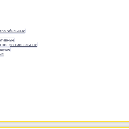
втомобильные
ативные
ы профессиональные
ивные
ые