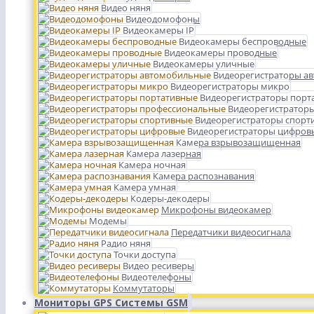
Видео няня
Видеодомофоны
Видеокамеры IP
Видеокамеры беспроводные
Видеокамеры проводные
Видеокамеры уличные
Видеорегистраторы а
Видеорегистраторы микро
Видеорегистраторы порт
Видеорегистратор
Видеорегистраторы спорт
Видеорегистраторы цифров
Камера взрывозащищенная
Камера лазерная
Камера ночная
Камера распознавания
Камера умная
Кодеры-декодеры
Микрофоны видеокамер
Модемы
Передатчики видеосигнала
Радио няня
Точки доступа
Видео ресиверы
Видеотелефоны
Коммутаторы
Мониторы GPS Системы GSM