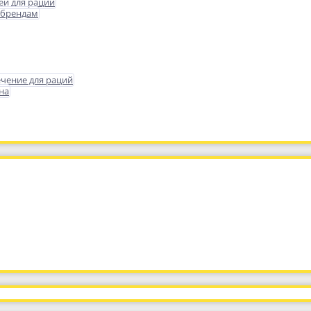
еи для раций
 брендам
чение для раций
на