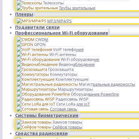
Телескопы
Трубы зрительные
Плееры
MP3/MP4/PS
Подавители связи
Профессиональное Wi-Fi оборудование
CWDM
GPON
VoIP телефония
Wi-Fi антенны
Wi-Fi оборудование
Видеонаблюдение
Грозозащита
Коммутаторы
Комплектующие
Магистральные радиомосты
Маршрутизаторы
Оборудование Powerline
Радиосвязь WISP
Сети LoRa для IoT
Сотовая связь
Системы биометрические
Замков товары
Сейфов товары
Средства радиосвязи