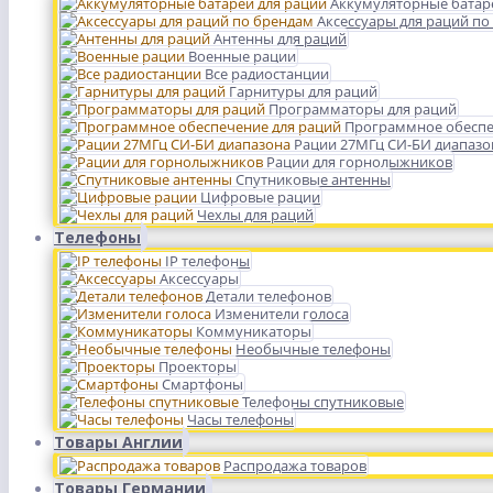
Аккумуляторные батар
Аксессуары для раций по
Антенны для раций
Военные рации
Все радиостанции
Гарнитуры для раций
Программаторы для раций
Программное обеспе
Рации 27МГц СИ-БИ диапазо
Рации для горнолыжников
Спутниковые антенны
Цифровые рации
Чехлы для раций
Телефоны
IP телефоны
Аксессуары
Детали телефонов
Изменители голоса
Коммуникаторы
Необычные телефоны
Проекторы
Смартфоны
Телефоны спутниковые
Часы телефоны
Товары Англии
Распродажа товаров
Товары Германии