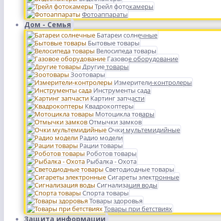
Трейл фотокамеры
Фотоаппараты
Дом - Семья
Батареи солнечные
Бытовые товары
Велосипеда товары
Газовое оборудование
Другие товары
Зоотовары
Измерители-контролеры
Инструменты сада
Картинг запчасти
Квадрокоптеры
Мотоцикла товары
Отмычки замков
Очки мультемидийные
Радио модели
Рации товары
Роботов товары
Рыбалка - Охота
Светодиодные товары
Сигареты электронные
Сигнализация воды
Спорта товары
Товары здоровья
Товары при бетствиях
Защита информации