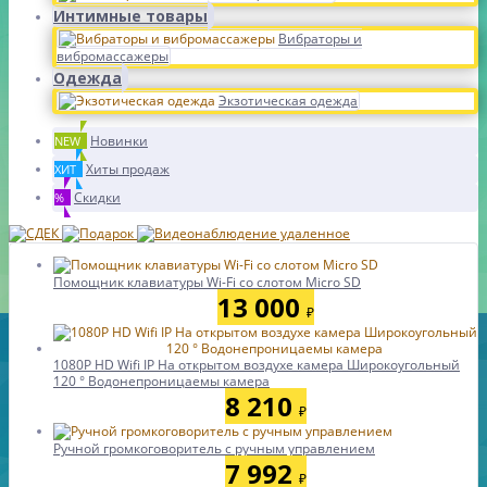
Интимные товары
Вибраторы и
вибромассажеры
Одежда
Экзотическая одежда
Новинки
NEW
Хиты продаж
ХИТ
Скидки
%
Помощник клавиатуры Wi-Fi со слотом Micro SD
13 000
₽
1080P HD Wifi IP На открытом воздухе камера Широкоугольный
120 ° Водонепроницаемы камера
8 210
₽
Ручной громкоговоритель с ручным управлением
7 992
₽