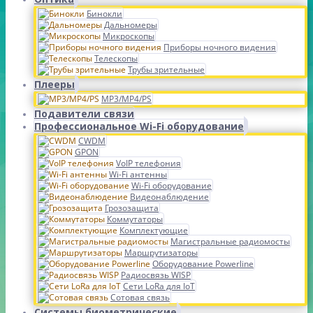
Бинокли
Дальномеры
Микроскопы
Приборы ночного видения
Телескопы
Трубы зрительные
Плееры
MP3/MP4/PS
Подавители связи
Профессиональное Wi-Fi оборудование
CWDM
GPON
VoIP телефония
Wi-Fi антенны
Wi-Fi оборудование
Видеонаблюдение
Грозозащита
Коммутаторы
Комплектующие
Магистральные радиомосты
Маршрутизаторы
Оборудование Powerline
Радиосвязь WISP
Сети LoRa для IoT
Сотовая связь
Системы биометрические