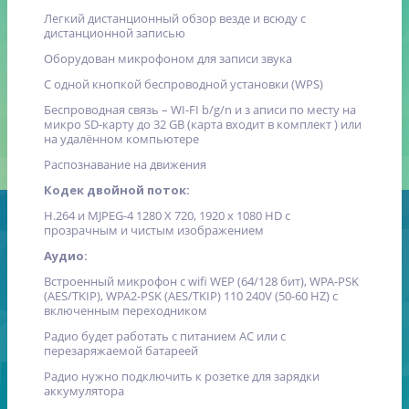
Легкий дистанционный обзор везде и всюду с
дистанционной записью
Оборудован микрофоном для записи звука
С одной кнопкой беспроводной установки (WPS)
Беспроводная связь – WI-FI b/g/n и з аписи по месту на
микро SD-карту до 32 GB (карта входит в комплект ) или
на удалённом компьютере
Распознавание на движения
Кодек двойной поток:
H.264 и MJPEG-4 1280 X 720, 1920 x 1080 HD с
прозрачным и чистым изображением
Аудио:
Встроенный микрофон с wifi WEP (64/128 бит), WPA-PSK
(AES/TKIP), WPA2-PSK (AES/TKIP) 110 240V (50-60 HZ) с
включенным переходником
Радио будет работать с питанием AC или с
перезаряжаемой батареей
Радио нужно подключить к розетке для зарядки
аккумулятора