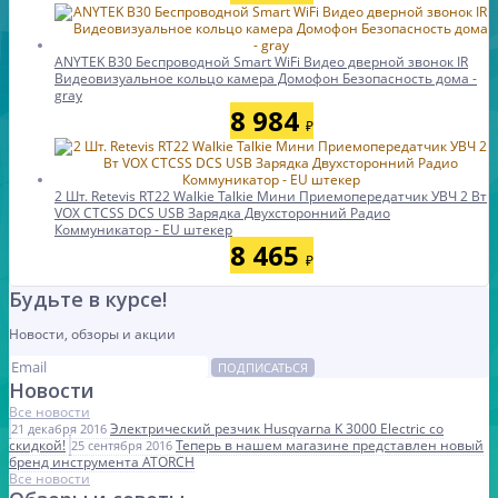
ANYTEK B30 Беспроводной Smart WiFi Видео дверной звонок IR
Видеовизуальное кольцо камера Домофон Безопасность дома -
gray
8 984
₽
2 Шт. Retevis RT22 Walkie Talkie Мини Приемопередатчик УВЧ 2 Вт
VOX CTCSS DCS USB Зарядка Двухсторонний Радио
Коммуникатор - EU штекер
8 465
₽
Будьте в курсе!
Новости, обзоры и акции
ПОДПИСАТЬСЯ
Новости
Все новости
Электрический резчик Husqvarna K 3000 Electric со
21 декабря 2016
скидкой!
Теперь в нашем магазине представлен новый
25 сентября 2016
бренд инструмента ATORCH
Все новости