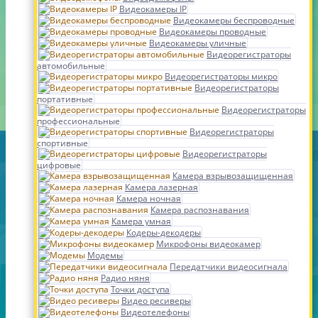
Видеокамеры IP
Видеокамеры беспроводные
Видеокамеры проводные
Видеокамеры уличные
Видеорегистраторы
автомобильные
Видеорегистраторы микро
Видеорегистраторы
портативные
Видеорегистраторы
профессиональные
Видеорегистраторы
спортивные
Видеорегистраторы
цифровые
Камера взрывозащищенная
Камера лазерная
Камера ночная
Камера распознавания
Камера умная
Кодеры-декодеры
Микрофоны видеокамер
Модемы
Передатчики видеосигнала
Радио няня
Точки доступа
Видео ресиверы
Видеотелефоны