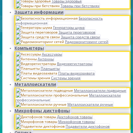
Товары здоровья
Товары при бетствиях
Защита информации
Безопасность
информационная
Генераторы шума
Защита переговоров
Защита средств связи
Радиомониторинг сетей
Компьютеры
Аксессуары
Антенны
Видеорегистраторы
Планшеты
Платы видеозахвата
Системы зрения
Металлоискатели
Металлоискатели подводные
Металлоискатели
профессиональные
Металлоискатели ручные
Микрофоны диктофоны
Диктофонов товары
Микрофонов товары
Подавители диктофонов
Оптика