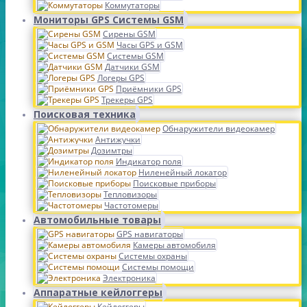
Коммутаторы
Мониторы GPS Системы GSM
Сирены GSM
Часы GPS и GSM
Системы GSM
Датчики GSM
Логеры GPS
Приёмники GPS
Трекеры GPS
Поисковая техника
Обнаружители видеокамер
Антижучки
Дозимтры
Индикатор поля
Ниленейный локатор
Поисковые приборы
Тепловизоры
Частотомеры
Автомобильные товары
GPS навигаторы
Камеры автомобиля
Системы охраны
Системы помощи
Электроника
Аппаратные кейлоггеры
Кейлоггеры