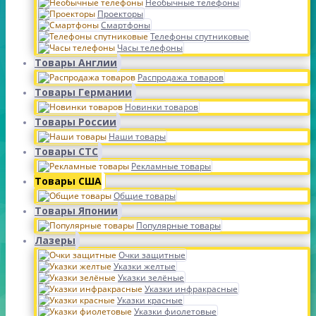
Необычные телефоны
Проекторы
Смартфоны
Телефоны спутниковые
Часы телефоны
Товары Англии
Распродажа товаров
Товары Германии
Новинки товаров
Товары России
Наши товары
Товары СТС
Рекламные товары
Товары США
Общие товары
Товары Японии
Популярные товары
Лазеры
Очки защитные
Указки желтые
Указки зелёные
Указки инфракрасные
Указки красные
Указки фиолетовые