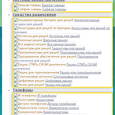
Замков товары
Сейфов товары
Средства радиосвязи
Аккумуляторные
батареи для раций
Аксессуары для раций по
брендам
Антенны для раций
Военные рации
Все радиостанции
Гарнитуры для раций
Программаторы для раций
Программное
обеспечение для раций
Рации 27МГц СИ-БИ
диапазона
Рации для горнолыжников
Спутниковые антенны
Цифровые рации
Чехлы для раций
Телефоны
IP телефоны
Аксессуары
Детали телефонов
Изменители голоса
Коммуникаторы