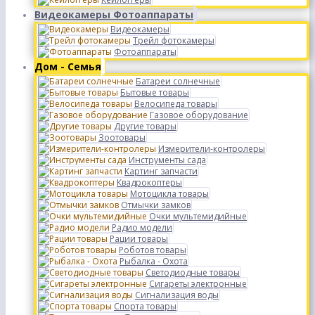
Видеокамеры Фотоаппараты
Видеокамеры
Трейл фотокамеры
Фотоаппараты
Дом - Семья
Батареи солнечные
Бытовые товары
Велосипеда товары
Газовое оборудование
Другие товары
Зоотовары
Измерители-контролеры
Инструменты сада
Картинг запчасти
Квадрокоптеры
Мотоцикла товары
Отмычки замков
Очки мультемидийные
Радио модели
Рации товары
Роботов товары
Рыбалка - Охота
Светодиодные товары
Сигареты электронные
Сигнализация воды
Спорта товары