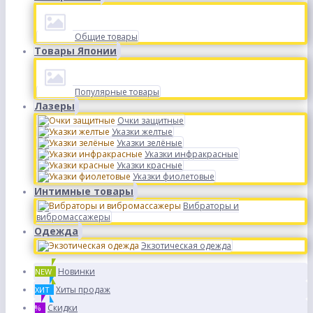
Общие товары
Товары Японии
Популярные товары
Лазеры
Очки защитные
Указки желтые
Указки зелёные
Указки инфракрасные
Указки красные
Указки фиолетовые
Интимные товары
Вибраторы и
вибромассажеры
Одежда
Экзотическая одежда
Новинки
NEW
Хиты продаж
ХИТ
Скидки
%