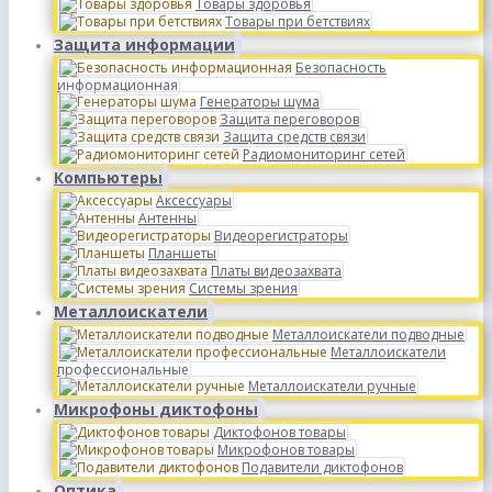
Товары здоровья
Товары при бетствиях
Защита информации
Безопасность
информационная
Генераторы шума
Защита переговоров
Защита средств связи
Радиомониторинг сетей
Компьютеры
Аксессуары
Антенны
Видеорегистраторы
Планшеты
Платы видеозахвата
Системы зрения
Металлоискатели
Металлоискатели подводные
Металлоискатели
профессиональные
Металлоискатели ручные
Микрофоны диктофоны
Диктофонов товары
Микрофонов товары
Подавители диктофонов
Оптика