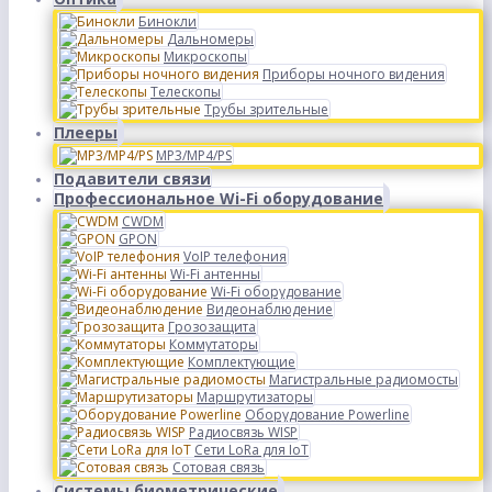
Бинокли
Дальномеры
Микроскопы
Приборы ночного видения
Телескопы
Трубы зрительные
Плееры
MP3/MP4/PS
Подавители связи
Профессиональное Wi-Fi оборудование
CWDM
GPON
VoIP телефония
Wi-Fi антенны
Wi-Fi оборудование
Видеонаблюдение
Грозозащита
Коммутаторы
Комплектующие
Магистральные радиомосты
Маршрутизаторы
Оборудование Powerline
Радиосвязь WISP
Сети LoRa для IoT
Сотовая связь
Системы биометрические