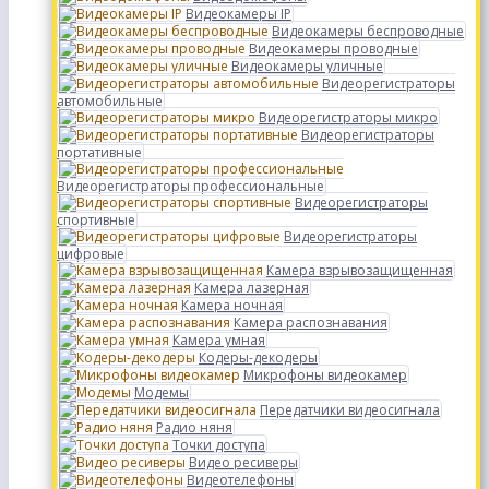
Видеокамеры IP
Видеокамеры беспроводные
Видеокамеры проводные
Видеокамеры уличные
Видеорегистраторы
автомобильные
Видеорегистраторы микро
Видеорегистраторы
портативные
Видеорегистраторы профессиональные
Видеорегистраторы
спортивные
Видеорегистраторы
цифровые
Камера взрывозащищенная
Камера лазерная
Камера ночная
Камера распознавания
Камера умная
Кодеры-декодеры
Микрофоны видеокамер
Модемы
Передатчики видеосигнала
Радио няня
Точки доступа
Видео ресиверы
Видеотелефоны