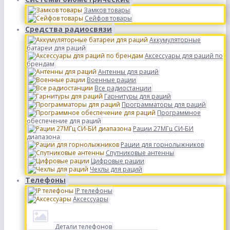
Замков товары
Сейфов товары
Средства радиосвязи
Аккумуляторные
батареи для раций
Аксессуары для раций по
брендам
Антенны для раций
Военные рации
Все радиостанции
Гарнитуры для раций
Программаторы для раций
Программное
обеспечение для раций
Рации 27МГц СИ-БИ
диапазона
Рации для горнолыжников
Спутниковые антенны
Цифровые рации
Чехлы для раций
Телефоны
IP телефоны
Аксессуары
Детали телефонов