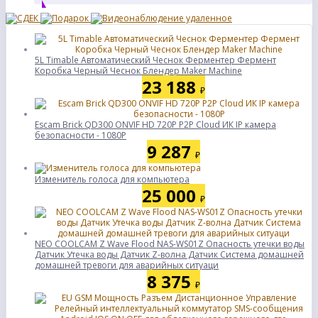
5L Timable Автоматический Чеснок Ферментер Фермент
Коробка Черный Чеснок Блендер Maker Machine
23 188
₽
Escam Brick QD300 ONVIF HD 720P P2P Cloud ИК IP камера
безопасности - 1080P
9 287
₽
Изменитель голоса для компьютера
25 000
₽
NEO COOLCAM Z Wave Flood NAS-WS01Z Опасность утечки воды
Датчик Утечка воды Датчик Z-волна Датчик Система домашней
домашней тревоги для аварийных ситуаци
8 375
₽