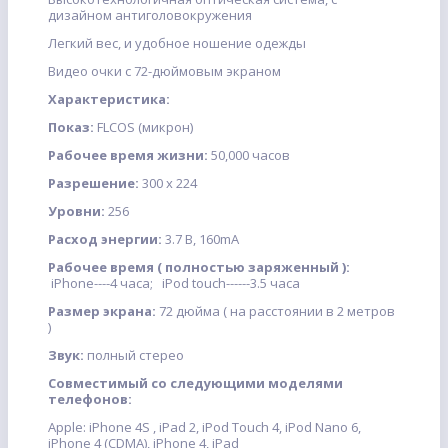
дизайном антиголовокружения
Легкий вес, и удобное ношение одежды
Видео очки с 72-дюймовым экраном
Характеристика:
Показ:
FLCOS (микрон)
Рабочее время жизни:
50,000 часов
Разрешение:
300 x 224
Уровни:
256
Расход энергии:
3.7 В, 160mA
Рабочее время ( полностью заряженный ):
iPhone----4 часа; iPod touch------3.5 часа
Размер экрана:
72 дюйма ( на расстоянии в 2 метров
)
Звук:
полный стерео
Совместимый со следующими моделями
телефонов:
Apple: iPhone 4S , iPad 2, iPod Touch 4, iPod Nano 6,
iPhone 4 (CDMA), iPhone 4, iPad