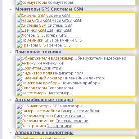
Коммутаторы
Мониторы GPS Системы GSM
Сирены GSM
Часы GPS и GSM
Системы GSM
Датчики GSM
Логеры GPS
Приёмники GPS
Трекеры GPS
Поисковая техника
Обнаружители видеокамер
Антижучки
Дозимтры
Индикатор поля
Ниленейный локатор
Поисковые приборы
Тепловизоры
Частотомеры
Автомобильные товары
GPS навигаторы
Камеры автомобиля
Системы охраны
Системы помощи
Электроника
Аппаратные кейлоггеры
Кейлоггеры