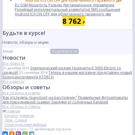
EU GSM Мощность Разъем Дистанционное Управление
Релейный интеллектуальный коммутатор SMS-сообщения
Android IOS ON OFF для облегченного гаражного две
8 762
₽
Будьте в курсе!
Новости, обзоры и акции
ПОДПИСАТЬСЯ
Новости
Все новости
Электрический резчик Husqvarna K 3000 Electric со
21 декабря 2016
скидкой!
Теперь в нашем магазине представлен новый
25 сентября 2016
бренд инструмента ATORCH
Все новости
Обзоры и советы
Все обзоры и советы
Как отследить транспорт на расстояние?
Правильные фотоаппараты
для повседневной съемки
Зарядки от солнечных батарей
Все обзоры и советы
Главная
Каталог товаров
Дом - Семья
Очки мультемидийные
Видео очки с 72-дюймовым экраном