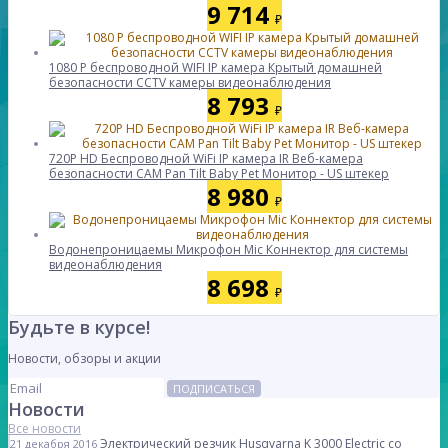
9 714
₽
1080 P беспроводной WIFI IP камера Крытый домашней
безопасности CCTV камеры видеонаблюдения
8 793
₽
720P HD Беспроводной WiFi IP камера IR Веб-камера
безопасности CAM Pan Tilt Baby Pet Монитор - US штекер
8 980
₽
Водонепроницаемы Микрофон Mic Коннектор для системы
видеонаблюдения
8 698
₽
Будьте в курсе!
Новости, обзоры и акции
ПОДПИСАТЬСЯ
Новости
Все новости
Электрический резчик Husqvarna K 3000 Electric со
21 декабря 2016