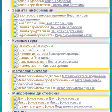
Товары здоровья
Товары при бетствиях
Защита информации
Безопасность
информационная
Генераторы шума
Защита переговоров
Защита средств связи
Радиомониторинг сетей
Компьютеры
Аксессуары
Антенны
Видеорегистраторы
Планшеты
Платы видеозахвата
Системы зрения
Металлоискатели
Металлоискатели подводные
Металлоискатели
профессиональные
Металлоискатели ручные
Микрофоны диктофоны
Диктофонов товары
Микрофонов товары
Подавители диктофонов
Оптика