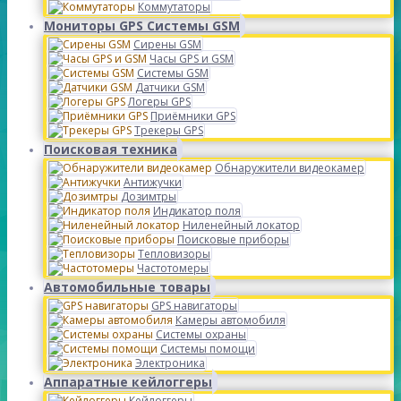
Коммутаторы
Мониторы GPS Системы GSM
Сирены GSM
Часы GPS и GSM
Системы GSM
Датчики GSM
Логеры GPS
Приёмники GPS
Трекеры GPS
Поисковая техника
Обнаружители видеокамер
Антижучки
Дозимтры
Индикатор поля
Ниленейный локатор
Поисковые приборы
Тепловизоры
Частотомеры
Автомобильные товары
GPS навигаторы
Камеры автомобиля
Системы охраны
Системы помощи
Электроника
Аппаратные кейлоггеры
Кейлоггеры