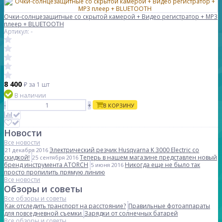
Очки-солнцезащитные со скрытой камерой + Видео регистратор + MP3
плеер + BLUETOOTH
Артикул: -
8 400
₽
за 1 шт
В наличии
-
+
В КОРЗИНУ
Новости
Все новости
Электрический резчик Husqvarna K 3000 Electric со
21 декабря 2016
скидкой!
Теперь в нашем магазине представлен новый
25 сентября 2016
бренд инструмента ATORCH
Никогда еще не было так
5 июня 2016
просто пропилить прямую линию
Все новости
Обзоры и советы
Все обзоры и советы
Как отследить транспорт на расстояние?
Правильные фотоаппараты
для повседневной съемки
Зарядки от солнечных батарей
Все обзоры и советы