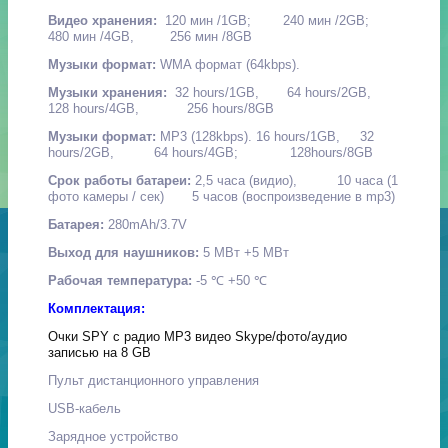
Видео хранения:
120 мин /1GB; 240 мин /2GB;
480 мин /4GB, 256 мин /8GB
Музыки формат:
WMA формат (64kbps).
Музыки хранения:
32 hours/1GB, 64 hours/2GB,
128 hours/4GB, 256 hours/8GB
Музыки формат:
MP3 (128kbps). 16 hours/1GB, 32
hours/2GB, 64 hours/4GB; 128hours/8GB
Срок работы батареи:
2,5 часа (видио), 10 часа (1
фото камеры / сек) 5 часов (воспроизведение в mp3)
Батарея:
280mAh/3.7V
Выход для наушников:
5 МВт +5 МВт
Рабочая температура:
-5 ℃ +50 ℃
Комплектация:
Очки SPY с радио МР3 видео Skype/фото/аудио
записью на 8 GB
Пульт дистанционного управления
USB-кабель
Зарядное устройство