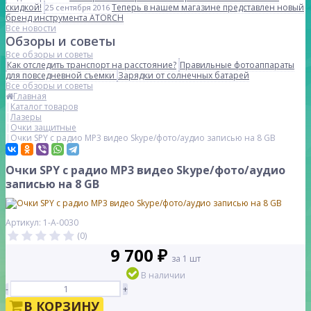
скидкой!
Теперь в нашем магазине представлен новый
25 сентября 2016
бренд инструмента ATORCH
Все новости
Обзоры и советы
Все обзоры и советы
Как отследить транспорт на расстояние?
Правильные фотоаппараты
для повседневной съемки
Зарядки от солнечных батарей
Все обзоры и советы
Главная
Каталог товаров
Лазеры
Очки защитные
Очки SPY с радио МР3 видео Skype/фото/аудио записью на 8 GB
Очки SPY с радио МР3 видео Skype/фото/аудио
записью на 8 GB
Артикул: 1-А-0030
(0)
9 700 ₽
за 1 шт
В наличии
-
+
В КОРЗИНУ