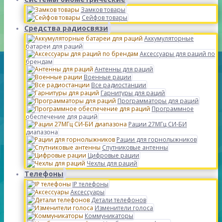
Замков товары
Сейфов товары
Средства радиосвязи
Аккумуляторные
батареи для раций
Аксессуары для раций по
брендам
Антенны для раций
Военные рации
Все радиостанции
Гарнитуры для раций
Программаторы для раций
Программное
обеспечение для раций
Рации 27МГц СИ-БИ
диапазона
Рации для горнолыжников
Спутниковые антенны
Цифровые рации
Чехлы для раций
Телефоны
IP телефоны
Аксессуары
Детали телефонов
Изменители голоса
Коммуникаторы