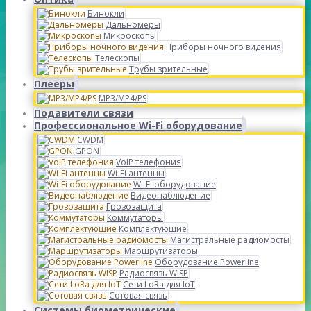
Бинокли
Дальномеры
Микроскопы
Приборы ночного видения
Телескопы
Трубы зрительные
Плееры
MP3/MP4/PS
Подавители связи
Профессиональное Wi-Fi оборудование
CWDM
GPON
VoIP телефония
Wi-Fi антенны
Wi-Fi оборудование
Видеонаблюдение
Грозозащита
Коммутаторы
Комплектующие
Магистральные радиомосты
Маршрутизаторы
Оборудование Powerline
Радиосвязь WISP
Сети LoRa для IoT
Сотовая связь
Системы биометрические