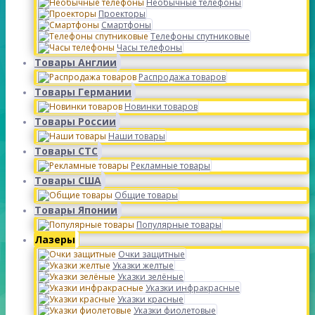
Необычные телефоны
Проекторы
Смартфоны
Телефоны спутниковые
Часы телефоны
Товары Англии
Распродажа товаров
Товары Германии
Новинки товаров
Товары России
Наши товары
Товары СТС
Рекламные товары
Товары США
Общие товары
Товары Японии
Популярные товары
Лазеры
Очки защитные
Указки желтые
Указки зелёные
Указки инфракрасные
Указки красные
Указки фиолетовые