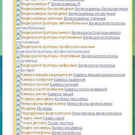
Видеокамеры IP
Видеокамеры беспроводные
Видеокамеры проводные
Видеокамеры уличные
Видеорегистраторы
автомобильные
Видеорегистраторы микро
Видеорегистраторы
портативные
Видеорегистраторы профессиональные
Видеорегистраторы
спортивные
Видеорегистраторы
цифровые
Камера взрывозащищенная
Камера лазерная
Камера ночная
Камера распознавания
Камера умная
Кодеры-декодеры
Микрофоны видеокамер
Модемы
Передатчики видеосигнала
Радио няня
Точки доступа
Видео ресиверы
Видеотелефоны