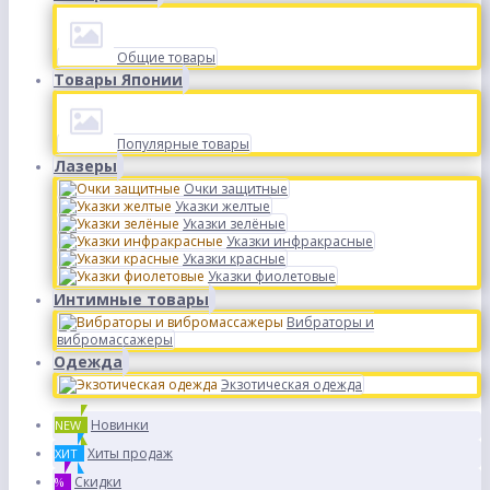
Общие товары
Товары Японии
Популярные товары
Лазеры
Очки защитные
Указки желтые
Указки зелёные
Указки инфракрасные
Указки красные
Указки фиолетовые
Интимные товары
Вибраторы и
вибромассажеры
Одежда
Экзотическая одежда
Новинки
NEW
Хиты продаж
ХИТ
Скидки
%