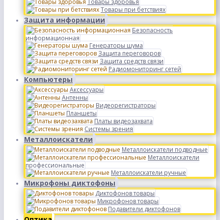
Товары здоровья
Товары при бетствиях
Защита информации
Безопасность
информационная
Генераторы шума
Защита переговоров
Защита средств связи
Радиомониторинг сетей
Компьютеры
Аксессуары
Антенны
Видеорегистраторы
Планшеты
Платы видеозахвата
Системы зрения
Металлоискатели
Металлоискатели подводные
Металлоискатели
профессиональные
Металлоискатели ручные
Микрофоны диктофоны
Диктофонов товары
Микрофонов товары
Подавители диктофонов
Оптика