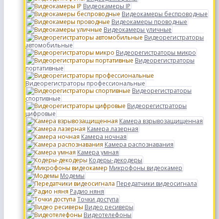
Видеокамеры IP
Видеокамеры беспроводные
Видеокамеры проводные
Видеокамеры уличные
Видеорегистраторы
автомобильные
Видеорегистраторы микро
Видеорегистраторы
портативные
Видеорегистраторы профессиональные
Видеорегистраторы
спортивные
Видеорегистраторы
цифровые
Камера взрывозащищенная
Камера лазерная
Камера ночная
Камера распознавания
Камера умная
Кодеры-декодеры
Микрофоны видеокамер
Модемы
Передатчики видеосигнала
Радио няня
Точки доступа
Видео ресиверы
Видеотелефоны