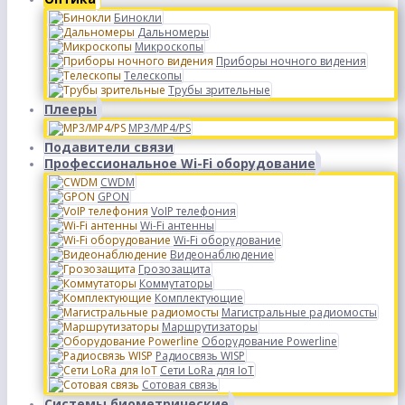
Бинокли
Дальномеры
Микроскопы
Приборы ночного видения
Телескопы
Трубы зрительные
Плееры
MP3/MP4/PS
Подавители связи
Профессиональное Wi-Fi оборудование
CWDM
GPON
VoIP телефония
Wi-Fi антенны
Wi-Fi оборудование
Видеонаблюдение
Грозозащита
Коммутаторы
Комплектующие
Магистральные радиомосты
Маршрутизаторы
Оборудование Powerline
Радиосвязь WISP
Сети LoRa для IoT
Сотовая связь
Системы биометрические