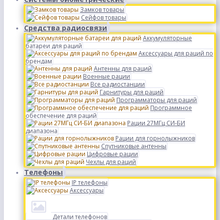
Замков товары
Сейфов товары
Средства радиосвязи
Аккумуляторные
батареи для раций
Аксессуары для раций по
брендам
Антенны для раций
Военные рации
Все радиостанции
Гарнитуры для раций
Программаторы для раций
Программное
обеспечение для раций
Рации 27МГц СИ-БИ
диапазона
Рации для горнолыжников
Спутниковые антенны
Цифровые рации
Чехлы для раций
Телефоны
IP телефоны
Аксессуары
Детали телефонов