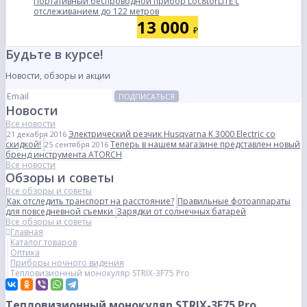
Портативный беспроводной прибор Loc8torLITE с
отслеживанием до 122 метров
13 000
₽
Будьте в курсе!
Новости, обзоры и акции
ПОДПИСАТЬСЯ
Новости
Все новости
Электрический резчик Husqvarna K 3000 Electric со
21 декабря 2016
скидкой!
Теперь в нашем магазине представлен новый
25 сентября 2016
бренд инструмента ATORCH
Все новости
Обзоры и советы
Все обзоры и советы
Как отследить транспорт на расстояние?
Правильные фотоаппараты
для повседневной съемки
Зарядки от солнечных батарей
Все обзоры и советы
Главная
Каталог товаров
Оптика
Приборы ночного видения
Тепловизионный монокуляр STRIX-3F75 Pro
Тепловизионный монокуляр STRIX-3F75 Pro