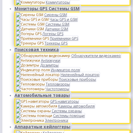
Коммутаторы
Мониторы GPS Системы GSM
Сирены GSM
Часы GPS и GSM
Системы GSM
Датчики GSM
Логеры GPS
Приёмники GPS
Трекеры GPS
Поисковая техника
Обнаружители видеокамер
Антижучки
Дозимтры
Индикатор поля
Ниленейный локатор
Поисковые приборы
Тепловизоры
Частотомеры
Автомобильные товары
GPS навигаторы
Камеры автомобиля
Системы охраны
Системы помощи
Электроника
Аппаратные кейлоггеры
Кейлоггеры