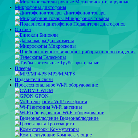
Металлоискатели ручные
Микрофоны диктофоны
Диктофонов товары
Микрофонов товары
Подавители диктофонов
Оптика
Бинокли
Дальномеры
Микроскопы
Приборы ночного видения
Телескопы
Трубы зрительные
Плееры
MP3/MP4/PS
Подавители связи
Профессиональное Wi-Fi оборудование
CWDM
GPON
VoIP телефония
Wi-Fi антенны
Wi-Fi оборудование
Видеонаблюдение
Грозозащита
Коммутаторы
Комплектующие