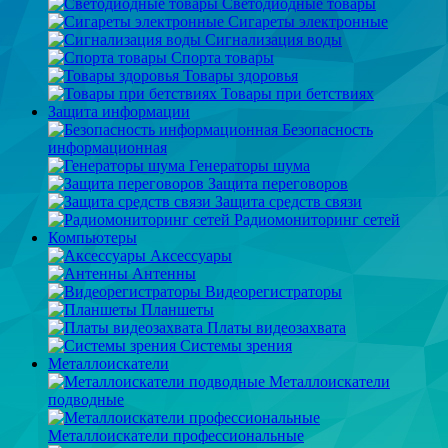
Светодиодные товары
Сигареты электронные
Сигнализация воды
Спорта товары
Товары здоровья
Товары при бетствиях
Защита информации
Безопасность
информационная
Генераторы шума
Защита переговоров
Защита средств связи
Радиомониторинг сетей
Компьютеры
Аксессуары
Антенны
Видеорегистраторы
Планшеты
Платы видеозахвата
Системы зрения
Металлоискатели
Металлоискатели
подводные
Металлоискатели профессиональные