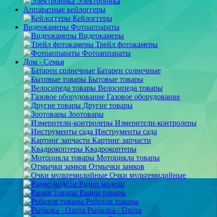
Электроника
Аппаратные кейлоггеры
Кейлоггеры
Видеокамеры Фотоаппараты
Видеокамеры
Трейл фотокамеры
Фотоаппараты
Дом - Семья
Батареи солнечные
Бытовые товары
Велосипеда товары
Газовое оборудование
Другие товары
Зоотовары
Измерители-контролеры
Инструменты сада
Картинг запчасти
Квадрокоптеры
Мотоцикла товары
Отмычки замков
Очки мультемидийные
Радио модели
Рации товары
Роботов товары
Рыбалка - Охота