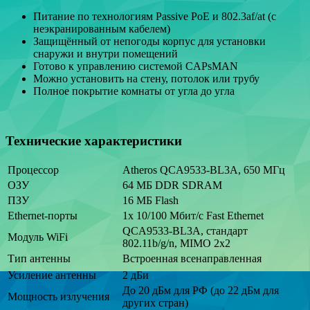
Питание по технологиям Passive PoE и 802.3af/at (с
неэкранированным кабелем)
Защищённый от непогоды корпус для установки
снаружи и внутри помещений
Готово к управлению системой CAPsMAN
Можно установить на стену, потолок или трубу
Полное покрытие комнаты от угла до угла
Технические характеристики
Процессор
Atheros QCA9533-BL3A, 650 МГц
ОЗУ
64 MБ DDR SDRAM
ПЗУ
16 МБ Flash
Ethernet-порты
1х 10/100 Мбит/с Fast Ethernet
QCA9533-BL3A, стандарт
Модуль WiFi
802.11b/g/n, MIMO 2x2
Тип антенны
Встроенная всенаправленная
Усиление антенны
2 дБи
До 20 дБм для РФ (до 22 дБм для
Мощность излучения
других стран)