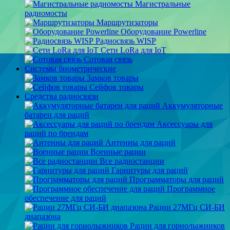
Магистральные
радиомосты
Маршрутизаторы
Оборудование Powerline
Радиосвязь WISP
Сети LoRa для IoT
Сотовая связь
Системы биометрические
Замков товары
Сейфов товары
Средства радиосвязи
Аккумуляторные
батареи для раций
Аксессуары для
раций по брендам
Антенны для раций
Военные рации
Все радиостанции
Гарнитуры для раций
Программаторы для раций
Программное
обеспечение для раций
Рации 27МГц СИ-БИ
диапазона
Рации для горнолыжников