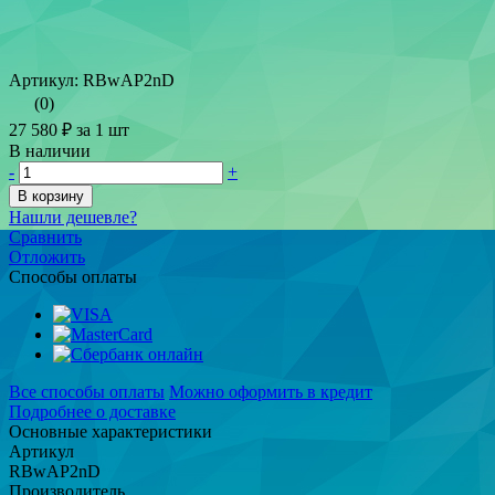
Артикул: RBwAP2nD
(0)
27 580 ₽
за 1 шт
В наличии
-
+
В корзину
Нашли дешевле?
Сравнить
Отложить
Способы оплаты
Все способы оплаты
Можно оформить в кредит
Подробнее о доставке
Основные характеристики
Артикул
RBwAP2nD
Производитель