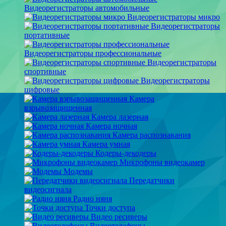
Видеорегистраторы автомобильные
Видеорегистраторы микро
Видеорегистраторы
портативные
Видеорегистраторы профессиональные
Видеорегистраторы
спортивные
Видеорегистраторы
цифровые
Камера
взрывозащищенная
Камера лазерная
Камера ночная
Камера распознавания
Камера умная
Кодеры-декодеры
Микрофоны видеокамер
Модемы
Передатчики
видеосигнала
Радио няня
Точки доступа
Видео ресиверы
Видеотелефоны