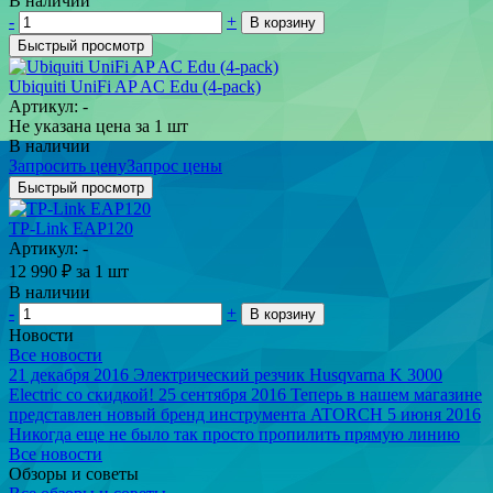
В наличии
-
+
В корзину
Быстрый просмотр
Ubiquiti UniFi AP AC Edu (4-pack)
Артикул: -
Не указана цена
за 1 шт
В наличии
Запросить цену
Запрос цены
Быстрый просмотр
TP-Link EAP120
Артикул: -
12 990
₽
за 1 шт
В наличии
-
+
В корзину
Новости
Все новости
21 декабря 2016
Электрический резчик Husqvarna K 3000
Electric со скидкой!
25 сентября 2016
Теперь в нашем магазине
представлен новый бренд инструмента ATORCH
5 июня 2016
Никогда еще не было так просто пропилить прямую линию
Все новости
Обзоры и советы