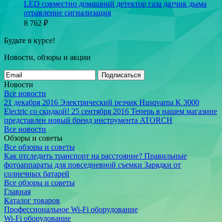
LED совместно домашний детектор газа датчик дыма
отравление сигнализация
8 762
₽
Будьте в курсе!
Новости, обзоры и акции
Подписаться
Новости
Все новости
21 декабря 2016
Электрический резчик Husqvarna K 3000
Electric со скидкой!
25 сентября 2016
Теперь в нашем магазине
представлен новый бренд инструмента ATORCH
Все новости
Обзоры и советы
Все обзоры и советы
Как отследить транспорт на расстояние?
Правильные
фотоаппараты для повседневной съемки
Зарядки от
солнечных батарей
Все обзоры и советы
Главная
Каталог товаров
Профессиональное Wi-Fi оборудование
Wi-Fi оборудование