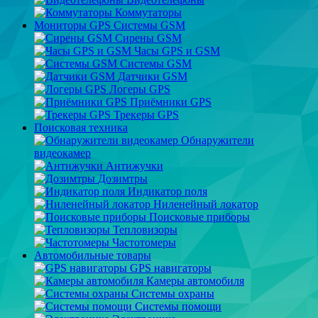
Коммутаторы
Мониторы GPS Системы GSM
Сирены GSM
Часы GPS и GSM
Системы GSM
Датчики GSM
Логеры GPS
Приёмники GPS
Трекеры GPS
Поисковая техника
Обнаружители
видеокамер
Антижучки
Дозимтры
Индикатор поля
Ниленейный локатор
Поисковые приборы
Тепловизоры
Частотомеры
Автомобильные товары
GPS навигаторы
Камеры автомобиля
Системы охраны
Системы помощи