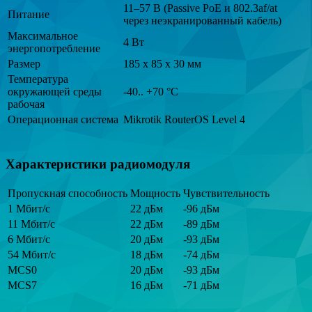
11–57 В (Passive PoE и 802.3af/at
Питание
через неэкранированный кабель)
Максимальное
4 Вт
энергопотребление
Размер
185 х 85 х 30 мм
Температура
окружающей среды
-40.. +70 °C
рабочая
Операционная система
Mikrotik RouterOS Level 4
Характеристики радиомодуля
Пропускная способность
Мощность
Чувствительность
1 Мбит/с
22 дБм
-96 дБм
11 Мбит/с
22 дБм
-89 дБм
6 Мбит/с
20 дБм
-93 дБм
54 Мбит/с
18 дБм
-74 дБм
MCS0
20 дБм
-93 дБм
MCS7
16 дБм
-71 дБм