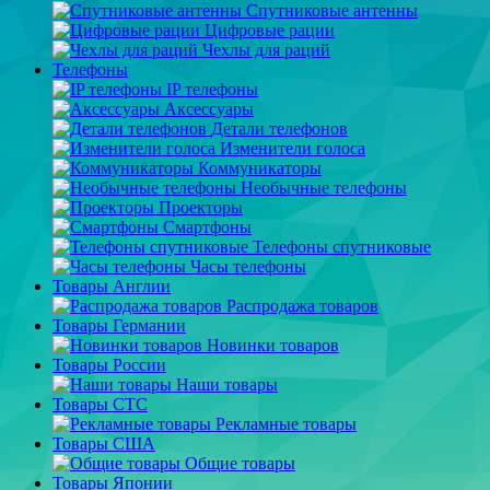
Спутниковые антенны
Цифровые рации
Чехлы для раций
Телефоны
IP телефоны
Аксессуары
Детали телефонов
Изменители голоса
Коммуникаторы
Необычные телефоны
Проекторы
Смартфоны
Телефоны спутниковые
Часы телефоны
Товары Англии
Распродажа товаров
Товары Германии
Новинки товаров
Товары России
Наши товары
Товары СТС
Рекламные товары
Товары США
Общие товары
Товары Японии