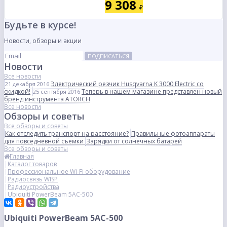
9 308
₽
Будьте в курсе!
Новости, обзоры и акции
ПОДПИСАТЬСЯ
Новости
Все новости
Электрический резчик Husqvarna K 3000 Electric со
21 декабря 2016
скидкой!
Теперь в нашем магазине представлен новый
25 сентября 2016
бренд инструмента ATORCH
Все новости
Обзоры и советы
Все обзоры и советы
Как отследить транспорт на расстояние?
Правильные фотоаппараты
для повседневной съемки
Зарядки от солнечных батарей
Все обзоры и советы
Главная
Каталог товаров
Профессиональное Wi-Fi оборудование
Радиосвязь WISP
Радиоустройства
Ubiquiti PowerBeam 5AC-500
Ubiquiti PowerBeam 5AC-500