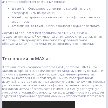
из которых отображает различные данные.
Waterfall.
Совокупность энергии на каждой частоте с
распределением по времени.
Waveform.
Уровни сигнала по частотам в форме волны и их
вероятность.
Ambient Noise Level.
Энергия фонового шума по частотам.
Доступный с обновлением прошивки до airOS v7.1, airView
предоставляет мощный функционал анализатора спектра, исключая
необходимость арендовать или покупать дополнительное
оборудование для проведения исследования местоположения.
Технология airMAX ac
В отличие от стандартного протокола Wi-Fi, протокол TDMA (Time
Division Multiple Access) airMAX позволяет каждому клиенту посылать и
принимать данные, используя предопределённые промежутки
времени, настроенные интеллектуальным контролером точки
доступа. Этот метод «временных слотов» устраняет конфликты скрытых
узлов и повышает эффективность эфирного времени, таким образом
технология airMAX обеспечивает значительно лучшую пропускную
способность, масштабируемость, помехозащищённость и уменьшает
задержки в сравнении с другими уличными устройствами этого класса.