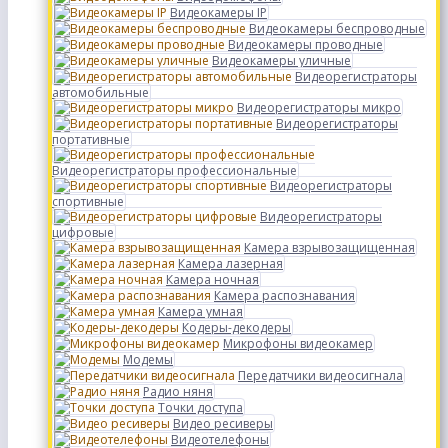
Видеокамеры IP
Видеокамеры беспроводные
Видеокамеры проводные
Видеокамеры уличные
Видеорегистраторы
автомобильные
Видеорегистраторы микро
Видеорегистраторы
портативные
Видеорегистраторы профессиональные
Видеорегистраторы
спортивные
Видеорегистраторы
цифровые
Камера взрывозащищенная
Камера лазерная
Камера ночная
Камера распознавания
Камера умная
Кодеры-декодеры
Микрофоны видеокамер
Модемы
Передатчики видеосигнала
Радио няня
Точки доступа
Видео ресиверы
Видеотелефоны