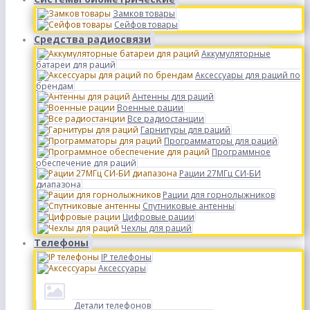
Замков товары
Сейфов товары
Средства радиосвязи
Аккумуляторные
батареи для раций
Аксессуары для раций по
брендам
Антенны для раций
Военные рации
Все радиостанции
Гарнитуры для раций
Программаторы для раций
Программное
обеспечение для раций
Рации 27МГц СИ-БИ
диапазона
Рации для горнолыжников
Спутниковые антенны
Цифровые рации
Чехлы для раций
Телефоны
IP телефоны
Аксессуары
Детали телефонов