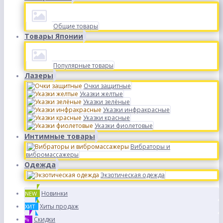
Общие товары
Товары Японии
Популярные товары
Лазеры
Очки защитные
Указки желтые
Указки зелёные
Указки инфракрасные
Указки красные
Указки фиолетовые
Интимные товары
Вибраторы и
вибромассажеры
Одежда
Экзотическая одежда
Новинки
NEW
Хиты продаж
ХИТ
Скидки
%