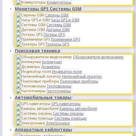
Коммутаторы
Мониторы GPS Системы GSM
Сирены GSM
Часы GPS и GSM
Системы GSM
Датчики GSM
Логеры GPS
Приёмники GPS
Трекеры GPS
Поисковая техника
Обнаружители видеокамер
Антижучки
Дозимтры
Индикатор поля
Ниленейный локатор
Поисковые приборы
Тепловизоры
Частотомеры
Автомобильные товары
GPS навигаторы
Камеры автомобиля
Системы охраны
Системы помощи
Электроника
Аппаратные кейлоггеры
Кейлоггеры