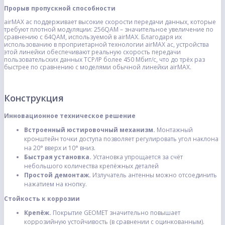
Прорыв пропускной способности
airMAX ac поддерживает высокие скорости передачи данных, которые
требуют плотной модуляции: 256QAM – значительное увеличение по
сравнению с 64QAM, используемой в airMAX. Благодаря их
использованию в проприетарной технологии airMAX ac, устройства
этой линейки обеспечивают реальную скорость передачи
пользовательских данных TCP/IP более 450 Мбит/с, что до трёх раз
быстрее по сравнению с моделями обычной линейки airMAX.
Конструкция
Инновационное техническое решение
Встроенный юстировочный механизм.
Монтажный
кронштейн точки доступа позволяет регулировать угол наклона
на 20° вверх и 10° вниз.
Быстрая установка.
Установка упрощается за счёт
небольшого количества крепёжных деталей
Простой демонтаж.
Излучатель антенны можно отсоединить
нажатием на кнопку.
Стойкость к коррозии
Крепёж.
Покрытие GEOMET значительно повышает
коррозийную устойчивость (в сравнении с оцинкованным).