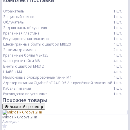
Комплект поставки
Отражатель
1 шт.
Защитный колпак
1 шт.
Облучатель
1 шт.
Задняя часть облучателя
1 шт.
Крепёжная пластина
1 шт.
Регулировочная пластина
1 шт.
Шестигранные болты с шайбой М8х20
4 шт.
Зажимы для мачты
2 шт.
Крепёжные болты М8х135
4 шт.
Фланцевые гайки М8
4 шт.
Винты с шайбой М4х12
4 шт.
Шайбы М4
4 шт.
Нейлоновые блокировочные гайки М4
4 шт.
Адаптер питания Gigabit PoE 24 В 0.5 А с крепёжной пластиной
1 шт.
Кабель питания
1 шт.
Руководство по установке
1 шт.
Похожие товары
Быстрый просмотр
MikroTik Groove 2Hn
Артикул: -