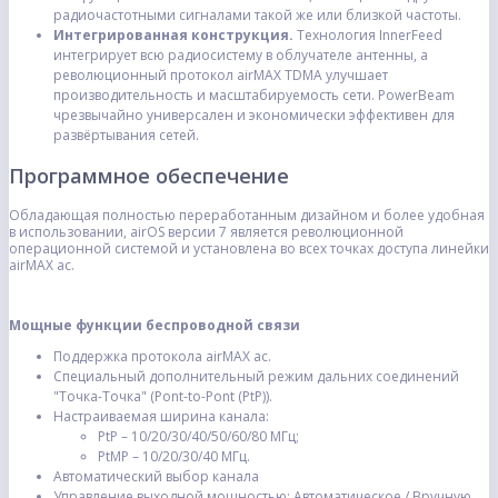
радиочастотными сигналами такой же или близкой частоты.
Интегрированная
конструкция.
Технология InnerFeed
интегрирует всю радиосистему в облучателе антенны, а
революционный протокол airMAX TDMA улучшает
производительность и масштабируемость сети. PowerBeam
чрезвычайно универсален и экономически эффективен для
развёртывания сетей.
Программное обеспечение
Обладающая полностью переработанным дизайном и более удобная
в использовании, airOS версии 7 является революционной
операционной системой и установлена во всех точках доступа линейки
airMAX ac.
Мощные функции беспроводной связи
Поддержка протокола airMAX ac.
Специальный дополнительный режим дальних соединений
"Точка-Точка" (Pont-to-Pont (PtP)).
Настраиваемая ширина канала:
PtP – 10/20/30/40/50/60/80 МГц;
PtMP – 10/20/30/40 МГц.
Автоматический выбор канала
Управление выходной мощностью: Автоматическое / Вручную.