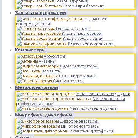
Товары здоровья
Товары при бетствиях
Защита информации
Безопасность
информационная
Генераторы шума
Защита переговоров
Защита средств связи
Радиомониторинг сетей
Компьютеры
Аксессуары
Антенны
Видеорегистраторы
Планшеты
Платы видеозахвата
Системы зрения
Металлоискатели
Металлоискатели подводные
Металлоискатели
профессиональные
Металлоискатели ручные
Микрофоны диктофоны
Диктофонов товары
Микрофонов товары
Подавители диктофонов
Оптика