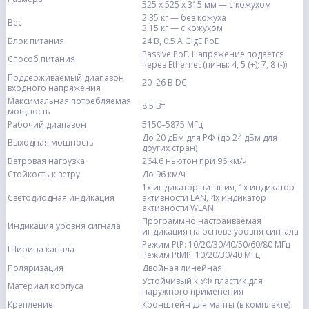
525 x 525 x 315 мм — с кожухом
2.35 кг — без кожуха
Вес
3.15 кг — с кожухом
Блок питания
24 В, 0.5 A GigE PoE
Passive PoE. Напряжение подается
Способ питания
через Ethernet (пины: 4, 5 (+); 7, 8 (-))
Поддерживаемый диапазон
20–26 В DC
входного напряжения
Максимальная потребляемая
8.5 Вт
мощность
Рабочий диапазон
5150–5875 МГц
До 20 дБм для РФ (до 24 дБм для
Выходная мощность
других стран)
Ветровая нагрузка
264.6 ньютон при 96 км/ч
Стойкость к ветру
До 96 км/ч
1х индикатор питания, 1х индикатор
Светодиодная индикация
активности LAN, 4x индикатор
активности WLAN
Программно настраиваемая
Индикация уровня сигнала
индикация на основе уровня сигнала
Режим PtP: 10/20/30/40/50/60/80 МГц
Ширина канала
Режим PtMP: 10/20/30/40 МГц
Поляризация
Двойная линейная
Устойчивый к УФ пластик для
Материал корпуса
наружного применения
Крепление
Кронштейн для мачты (в комплекте)