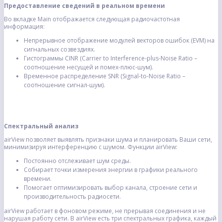
Предоставление сведений в реальном времени
Во вкладке Main отображается следующая радиочастотная
информация:
Непрерывное отображение модулей векторов ошибок (EVM) на
сигнальных созвездиях.
Гистограммы CINR (Carrier to Interference-plus-Noise Ratio –
соотношение несущей и помех-плюс-шум).
Временное распределение SNR (Signal-to-Noise Ratio –
соотношение сигнал-шум).
Спектральный анализ
airView позволяет выявлять признаки шума и планировать Ваши сети,
минимизируя интерференцию с шумом. Функции airView:
Постоянно отслеживает шум среды.
Собирает точки измерения энергии в графики реального
времени.
Помогает оптимизировать выбор канала, строение сети и
производительность радиосети.
airView работает в фоновом режиме, не прерывая соединения и не
нарушая работу сети. В airView есть три спектральных графика, каждый