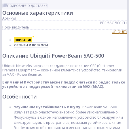
ПОДРОБНЕЕ О ДОСТАВКЕ
Основные характеристики
Артикул
PBE-5AC-500-EU
Производитель
UBIQUITI
ОПИСАНИЕ
ОТЗЫВЫ И ВОПРОСЫ
Описание Ubiquiti PowerBeam 5AC-500
Ubiquiti Networks запускает следующее поколение CPE (Customer
Premises Equipment — оконечное клиентское устройство) технологии
airMAX – PowerBeam ac.
Внимание! К устройству может подключаться по радио только
устройство с поддержкой технологии airMAX (M/AC).
Особенности
Улучшенная устойчивость к шуму.
PowerBeam 5AC-500
излучает радиочастотную энергию более узконаправленно.
Фокусируясь в одном направлении, устройство блокирует или
фильтрует шумы в пространстве, повышая устойчивость к ним.
Эта функция особенно важна в местах, насыщенных другими