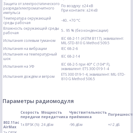
Защита от электростатического
По воздуху: ±24 кВ
разряда/электромагнитного
При контакте: ±24 кВ
импульса
Температура окружающей
-40.. +70 °C
среды рабочая
Влажность окружающей среды
5.. 95 % (без конденсации)
рабочая
IEC 68-2-11 (ASTM B117), эквивалент:
Испытания солевым туманом
MIL-STD-810 G Method 509.5
Испытания на вибрации
IEC 68-2-6
Испытания на температурный
IEC 68-2-14
шок
IEC 68-2-5 при 40° C (104° F),
Испытания на УФ
эквивалент: ETS 300 019-1-4
ETS 300 019-1-4, эквивалент: MIL-STD-
Испытания дождём и ветром
810 G Method 506.5
Параметры радиомодуля
Скорость
Мощность
Чувствительность
Погрешност
передачи
передатчика
приёмника
802.11ac
1x BPSK (½)
24 дБм
-96 дБм
+/-2 дБ
AirMax
2x QPSK