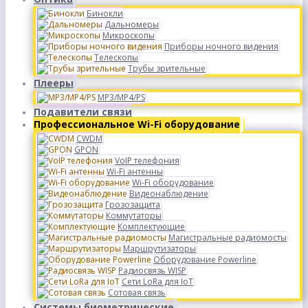
Бинокли
Дальномеры
Микроскопы
Приборы ночного видения
Телескопы
Трубы зрительные
Плееры
MP3/MP4/PS
Подавители связи
Профессиональное Wi-Fi оборудование
CWDM
GPON
VoIP телефония
Wi-Fi антенны
Wi-Fi оборудование
Видеонаблюдение
Грозозащита
Коммутаторы
Комплектующие
Магистральные радиомосты
Маршрутизаторы
Оборудование Powerline
Радиосвязь WISP
Сети LoRa для IoT
Сотовая связь
Системы биометрические