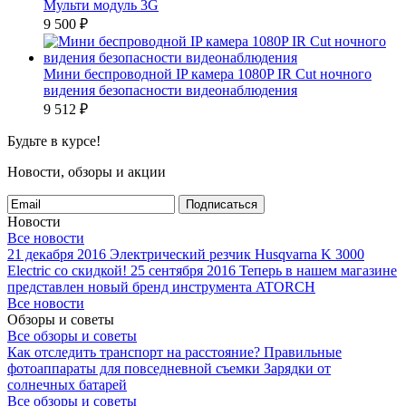
Мульти модуль 3G
9 500
₽
Мини беспроводной IP камера 1080P IR Cut ночного
видения безопасности видеонаблюдения
9 512
₽
Будьте в курсе!
Новости, обзоры и акции
Подписаться
Новости
Все новости
21 декабря 2016
Электрический резчик Husqvarna K 3000
Electric со скидкой!
25 сентября 2016
Теперь в нашем магазине
представлен новый бренд инструмента ATORCH
Все новости
Обзоры и советы
Все обзоры и советы
Как отследить транспорт на расстояние?
Правильные
фотоаппараты для повседневной съемки
Зарядки от
солнечных батарей
Все обзоры и советы