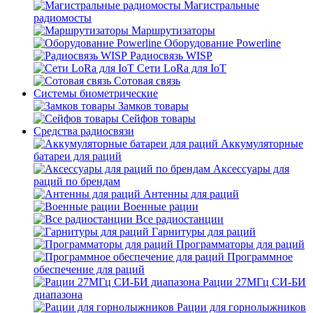
Магистральные
радиомосты
Маршрутизаторы
Оборудование Powerline
Радиосвязь WISP
Сети LoRa для IoT
Сотовая связь
Системы биометрические
Замков товары
Сейфов товары
Средства радиосвязи
Аккумуляторные
батареи для раций
Аксессуары для
раций по брендам
Антенны для раций
Военные рации
Все радиостанции
Гарнитуры для раций
Программаторы для раций
Программное
обеспечение для раций
Рации 27МГц СИ-БИ
диапазона
Рации для горнолыжников