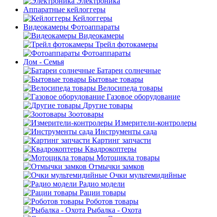
Электроника
Аппаратные кейлоггеры
Кейлоггеры
Видеокамеры Фотоаппараты
Видеокамеры
Трейл фотокамеры
Фотоаппараты
Дом - Семья
Батареи солнечные
Бытовые товары
Велосипеда товары
Газовое оборудование
Другие товары
Зоотовары
Измерители-контролеры
Инструменты сада
Картинг запчасти
Квадрокоптеры
Мотоцикла товары
Отмычки замков
Очки мультемидийные
Радио модели
Рации товары
Роботов товары
Рыбалка - Охота