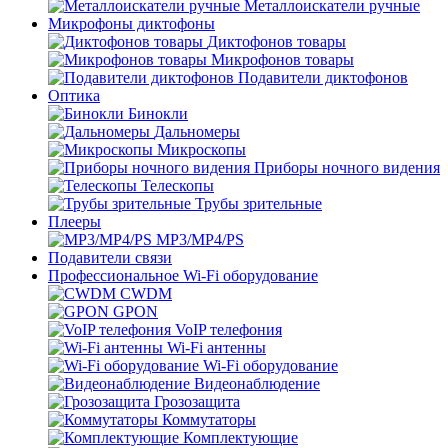
Металлоискатели ручные
Микрофоны диктофоны
Диктофонов товары
Микрофонов товары
Подавители диктофонов
Оптика
Бинокли
Дальномеры
Микроскопы
Приборы ночного видения
Телескопы
Трубы зрительные
Плееры
MP3/MP4/PS
Подавители связи
Профессиональное Wi-Fi оборудование
CWDM
GPON
VoIP телефония
Wi-Fi антенны
Wi-Fi оборудование
Видеонаблюдение
Грозозащита
Коммутаторы
Комплектующие