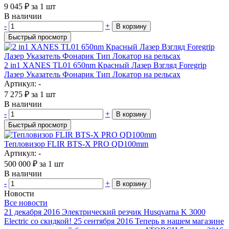
9 045
₽
за 1 шт
В наличии
-
+
В корзину
Быстрый просмотр
2 in1 XANES TL01 650nm Красный Лазер Взгляд Foregrip
Лазер Указатель Фонарик Тип Локатор на рельсах
Артикул: -
7 275
₽
за 1 шт
В наличии
-
+
В корзину
Быстрый просмотр
Тепловизор FLIR BTS-X PRO QD100mm
Артикул: -
500 000
₽
за 1 шт
В наличии
-
+
В корзину
Новости
Все новости
21 декабря 2016
Электрический резчик Husqvarna K 3000
Electric со скидкой!
25 сентября 2016
Теперь в нашем магазине