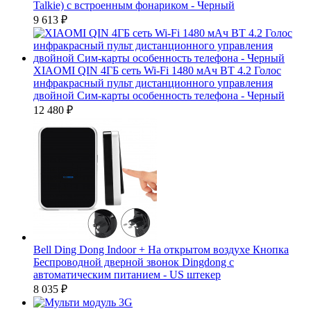
Talkie) с встроенным фонариком - Черный
9 613
₽
XIAOMI QIN 4ГБ сеть Wi-Fi 1480 мАч BT 4.2 Голос
инфракрасный пульт дистанционного управления
двойной Сим-карты особенность телефона - Черный
12 480
₽
Bell Ding Dong Indoor + На открытом воздухе Кнопка
Беспроводной дверной звонок Dingdong с
автоматическим питанием - US штекер
8 035
₽