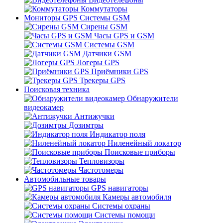
Коммутаторы
Мониторы GPS Системы GSM
Сирены GSM
Часы GPS и GSM
Системы GSM
Датчики GSM
Логеры GPS
Приёмники GPS
Трекеры GPS
Поисковая техника
Обнаружители
видеокамер
Антижучки
Дозимтры
Индикатор поля
Ниленейный локатор
Поисковые приборы
Тепловизоры
Частотомеры
Автомобильные товары
GPS навигаторы
Камеры автомобиля
Системы охраны
Системы помощи