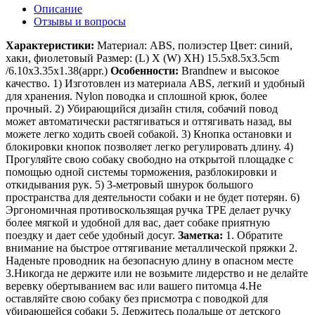
Описание
Отзывы и вопросы
Характеристики:
Материал: ABS, полиэстер
Цвет: синий,
хаки, фиолетовый
Размер: (L) X (W) XH) 15.5x8.5x3.5cm
/6.10x3.35x1.38(appr.)
Особенности:
Brandnew и высокое
качество.
1) Изготовлен из материала ABS, легкий и удобный
для хранения. Nylon поводка и сплошной крюк, более
прочный.
2) Убирающийся дизайн стиля, собачий повод
может автоматически растягиваться и оттягивать назад, вы
можете легко ходить своей собакой.
3) Кнопка остановки и
блокировки кнопок позволяет легко регулировать длину.
4)
Прогуляйте свою собаку свободно на открытой площадке с
помощью одной системы торможения, разблокировки и
откидывания рук.
5) 3-метровый шнурок большого
пространства для деятельности собаки и не будет потерян.
6)
Эргономичная противоскользящая ручка TPE делает ручку
более мягкой и удобной для вас, дает собаке приятную
поездку и дает себе удобный досуг.
Заметка:
1. Обратите
внимание на быстрое оттягивание металлической пряжки
2.
Наденьте проводник на безопасную длину в опасном месте
3.Никогда не держите или не возьмите лидерство и не делайте
веревку обертыванием вас или вашего питомца
4.Не
оставляйте свою собаку без присмотра с поводкой для
убирающейся собаки
5. Держитесь подальше от детского