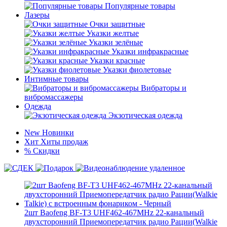
Популярные товары
Лазеры
Очки защитные
Указки желтые
Указки зелёные
Указки инфракрасные
Указки красные
Указки фиолетовые
Интимные товары
Вибраторы и
вибромассажеры
Одежда
Экзотическая одежда
New
Новинки
Хит
Хиты продаж
%
Скидки
2шт Baofeng BF-T3 UHF462-467MHz 22-канальный
двухсторонний Приемопередатчик радио Рации(Walkie