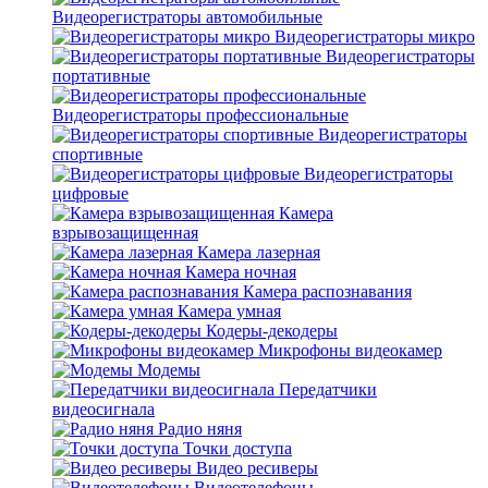
Видеорегистраторы автомобильные
Видеорегистраторы микро
Видеорегистраторы
портативные
Видеорегистраторы профессиональные
Видеорегистраторы
спортивные
Видеорегистраторы
цифровые
Камера
взрывозащищенная
Камера лазерная
Камера ночная
Камера распознавания
Камера умная
Кодеры-декодеры
Микрофоны видеокамер
Модемы
Передатчики
видеосигнала
Радио няня
Точки доступа
Видео ресиверы
Видеотелефоны