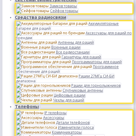
Замков товары
Сейфов товары
Средства радиосвязи
Аккумуляторные
батареи для раций
Аксессуары для раций по
брендам
Антенны для раций
Военные рации
Все радиостанции
Гарнитуры для раций
Программаторы для раций
Программное
обеспечение для раций
Рации 27МГц СИ-БИ
диапазона
Рации для горнолыжников
Спутниковые антенны
Цифровые рации
Чехлы для раций
Телефоны
IP телефоны
Аксессуары
Детали телефонов
Изменители голоса
Коммуникаторы