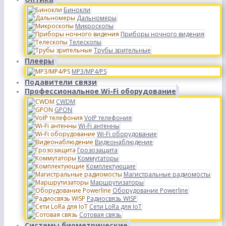
Бинокли
Дальномеры
Микроскопы
Приборы ночного видения
Телескопы
Трубы зрительные
Плееры
MP3/MP4/PS
Подавители связи
Профессиональное Wi-Fi оборудование
CWDM
GPON
VoIP телефония
Wi-Fi антенны
Wi-Fi оборудование
Видеонаблюдение
Грозозащита
Коммутаторы
Комплектующие
Магистральные радиомосты
Маршрутизаторы
Оборудование Powerline
Радиосвязь WISP
Сети LoRa для IoT
Сотовая связь
Системы биометрические