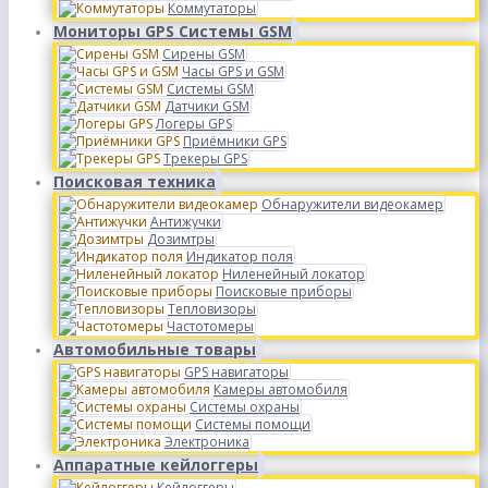
Коммутаторы
Мониторы GPS Системы GSM
Сирены GSM
Часы GPS и GSM
Системы GSM
Датчики GSM
Логеры GPS
Приёмники GPS
Трекеры GPS
Поисковая техника
Обнаружители видеокамер
Антижучки
Дозимтры
Индикатор поля
Ниленейный локатор
Поисковые приборы
Тепловизоры
Частотомеры
Автомобильные товары
GPS навигаторы
Камеры автомобиля
Системы охраны
Системы помощи
Электроника
Аппаратные кейлоггеры
Кейлоггеры