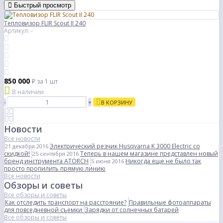
Быстрый просмотр
Тепловизор FLIR Scout II 240
Артикул: -
850 000
₽
за 1 шт
В наличии
-
+
В КОРЗИНУ
Новости
Все новости
Электрический резчик Husqvarna K 3000 Electric со
21 декабря 2016
скидкой!
Теперь в нашем магазине представлен новый
25 сентября 2016
бренд инструмента ATORCH
Никогда еще не было так
5 июня 2016
просто пропилить прямую линию
Все новости
Обзоры и советы
Все обзоры и советы
Как отследить транспорт на расстояние?
Правильные фотоаппараты
для повседневной съемки
Зарядки от солнечных батарей
Все обзоры и советы