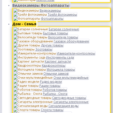
Видеокамеры Фотоаппараты
Видеокамеры
Трейл фотокамеры
Фотоаппараты
Дом - Семья
Батареи солнечные
Бытовые товары
Велосипеда товары
Газовое оборудование
Другие товары
Зоотовары
Измерители-контролеры
Инструменты сада
Картинг запчасти
Квадрокоптеры
Мотоцикла товары
Отмычки замков
Очки мультемидийные
Радио модели
Рации товары
Роботов товары
Рыбалка - Охота
Светодиодные товары
Сигареты электронные
Сигнализация воды
Спорта товары