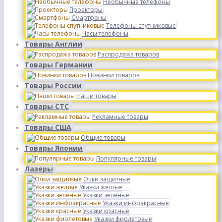
Необычные телефоны
Проекторы
Смартфоны
Телефоны спутниковые
Часы телефоны
Товары Англии
Распродажа товаров
Товары Германии
Новинки товаров
Товары России
Наши товары
Товары СТС
Рекламные товары
Товары США
Общие товары
Товары Японии
Популярные товары
Лазеры
Очки защитные
Указки желтые
Указки зелёные
Указки инфракрасные
Указки красные
Указки фиолетовые