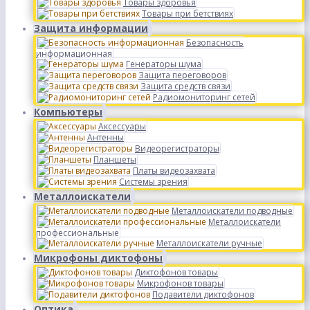
Товары здоровья
Товары при бетствиях
Защита информации
Безопасность
информационная
Генераторы шума
Защита переговоров
Защита средств связи
Радиомониторинг сетей
Компьютеры
Аксессуары
Антенны
Видеорегистраторы
Планшеты
Платы видеозахвата
Системы зрения
Металлоискатели
Металлоискатели подводные
Металлоискатели
профессиональные
Металлоискатели ручные
Микрофоны диктофоны
Диктофонов товары
Микрофонов товары
Подавители диктофонов
Оптика