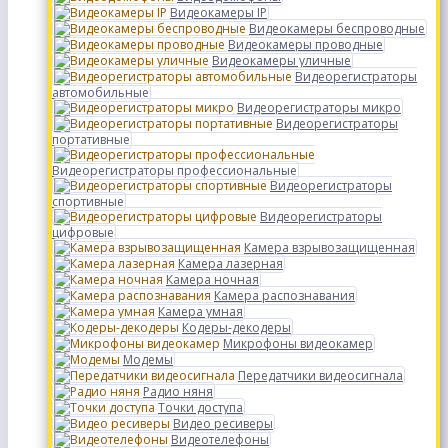
Видеокамеры IP
Видеокамеры беспроводные
Видеокамеры проводные
Видеокамеры уличные
Видеорегистраторы
автомобильные
Видеорегистраторы микро
Видеорегистраторы
портативные
Видеорегистраторы профессиональные
Видеорегистраторы
спортивные
Видеорегистраторы
цифровые
Камера взрывозащищенная
Камера лазерная
Камера ночная
Камера распознавания
Камера умная
Кодеры-декодеры
Микрофоны видеокамер
Модемы
Передатчики видеосигнала
Радио няня
Точки доступа
Видео ресиверы
Видеотелефоны