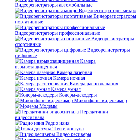
Видеорегистраторы автомобильные
Видеорегистраторы микро
Видеорегистраторы
портативные
Видеорегистраторы профессиональные
Видеорегистраторы
спортивные
Видеорегистраторы
цифровые
Камера
взрывозащищенная
Камера лазерная
Камера ночная
Камера распознавания
Камера умная
Кодеры-декодеры
Микрофоны видеокамер
Модемы
Передатчики
видеосигнала
Радио няня
Точки доступа
Видео ресиверы
Видеотелефоны