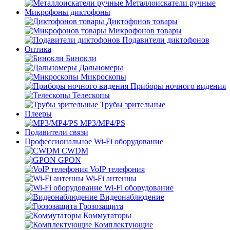
Металлоискатели ручные
Микрофоны диктофоны
Диктофонов товары
Микрофонов товары
Подавители диктофонов
Оптика
Бинокли
Дальномеры
Микроскопы
Приборы ночного видения
Телескопы
Трубы зрительные
Плееры
MP3/MP4/PS
Подавители связи
Профессиональное Wi-Fi оборудование
CWDM
GPON
VoIP телефония
Wi-Fi антенны
Wi-Fi оборудование
Видеонаблюдение
Грозозащита
Коммутаторы
Комплектующие