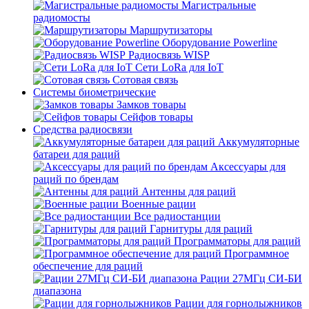
Магистральные
радиомосты
Маршрутизаторы
Оборудование Powerline
Радиосвязь WISP
Сети LoRa для IoT
Сотовая связь
Системы биометрические
Замков товары
Сейфов товары
Средства радиосвязи
Аккумуляторные
батареи для раций
Аксессуары для
раций по брендам
Антенны для раций
Военные рации
Все радиостанции
Гарнитуры для раций
Программаторы для раций
Программное
обеспечение для раций
Рации 27МГц СИ-БИ
диапазона
Рации для горнолыжников