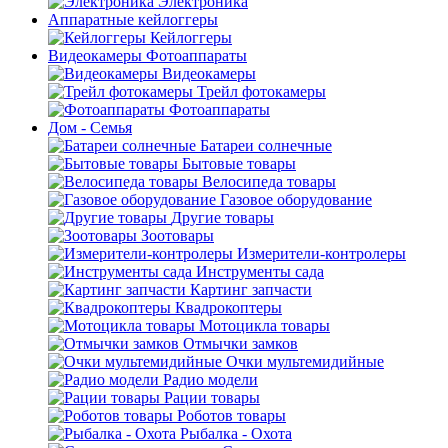
Электроника
Аппаратные кейлоггеры
Кейлоггеры
Видеокамеры Фотоаппараты
Видеокамеры
Трейл фотокамеры
Фотоаппараты
Дом - Семья
Батареи солнечные
Бытовые товары
Велосипеда товары
Газовое оборудование
Другие товары
Зоотовары
Измерители-контролеры
Инструменты сада
Картинг запчасти
Квадрокоптеры
Мотоцикла товары
Отмычки замков
Очки мультемидийные
Радио модели
Рации товары
Роботов товары
Рыбалка - Охота