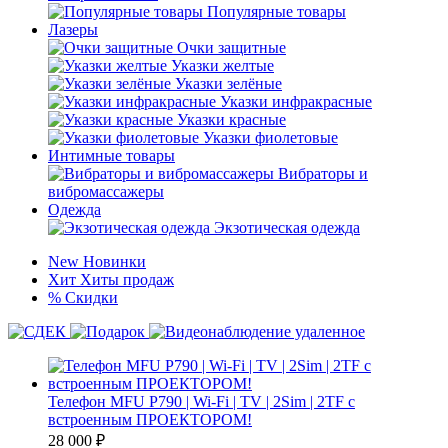
Популярные товары
Лазеры
Очки защитные
Указки желтые
Указки зелёные
Указки инфракрасные
Указки красные
Указки фиолетовые
Интимные товары
Вибраторы и
вибромассажеры
Одежда
Экзотическая одежда
New
Новинки
Хит
Хиты продаж
%
Скидки
Телефон MFU P790 | Wi-Fi | TV | 2Sim | 2TF с
встроенным ПРОЕКТОРОМ!
28 000
₽