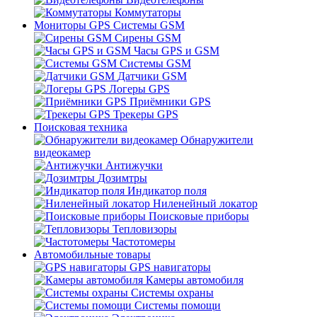
Коммутаторы
Мониторы GPS Системы GSM
Сирены GSM
Часы GPS и GSM
Системы GSM
Датчики GSM
Логеры GPS
Приёмники GPS
Трекеры GPS
Поисковая техника
Обнаружители
видеокамер
Антижучки
Дозимтры
Индикатор поля
Ниленейный локатор
Поисковые приборы
Тепловизоры
Частотомеры
Автомобильные товары
GPS навигаторы
Камеры автомобиля
Системы охраны
Системы помощи