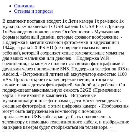
Описание
Отзывы и вопросы
В комплект поставки входят: 1x Дети камера 1x ремешок 1x
мультфильм наклейки 1x USB-кабель 1x USB Flash Драйвер
1x Руководство пользователя Особенности: - Мультяшная
форма и забавный дизайн, которые создают воображение. -
Поддержка 8-мегапиксельной фотосъемки и видеозаписи
1944p, экрана 2.0 IPS HD (не повредит глазам вашего
ребенка), который сохраняет ясные замечательные моменты
для ваших мальчиков или девочек. - Поддержка WiFi-
соединения, вы можете поделиться своими фотографиями с
друзьями через приложение SNS. Поддержка телефонов iOS и
Android. - Встроенный литиевый аккумулятор емкостью 1100
мАч. Просто откройте ключ переключения, и тогда вы
сможете насладиться фотографией, удобной для ребенка. Он
поддерживает максимальную емкость 32GB (Примечание:
карта TF не входит в комплект). - Встроенные
мультипликационные фоторамки, дети могут легко делать
смешные фотографии с этим цифровая камера. - Изображения
могут быть загружены на компьютер с помощью
прилагаемого USB-кабеля, могут быть подключены к
телевизору с помощью телевизионного кабеля, и изображение
на экране камеры будет отображаться на телевизоре. -