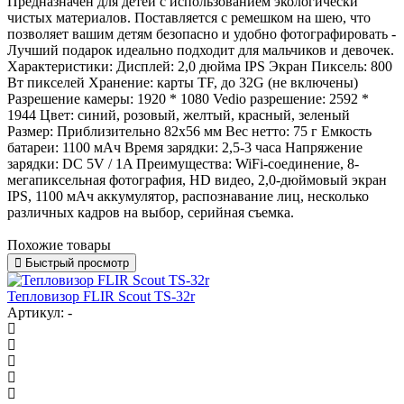
Предназначен для детей с использованием экологически
чистых материалов. Поставляется с ремешком на шею, что
позволяет вашим детям безопасно и удобно фотографировать -
Лучший подарок идеально подходит для мальчиков и девочек.
Характеристики: Дисплей: 2,0 дюйма IPS Экран Пиксель: 800
Вт пикселей Хранение: карты TF, до 32G (не включены)
Разрешение камеры: 1920 * 1080 Vedio разрешение: 2592 *
1944 Цвет: синий, розовый, желтый, красный, зеленый
Размер: Приблизительно 82x56 мм Вес нетто: 75 г Емкость
батареи: 1100 мАч Время зарядки: 2,5-3 часа Напряжение
зарядки: DC 5V / 1A Преимущества: WiFi-соединение, 8-
мегапиксельная фотография, HD видео, 2,0-дюймовый экран
IPS, 1100 мАч аккумулятор, распознавание лиц, несколько
различных кадров на выбор, серийная съемка.
Похожие товары
Быстрый просмотр
Тепловизор FLIR Scout TS-32r
Артикул: -