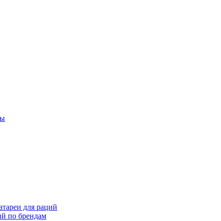
ты
тареи для раций
ий по брендам