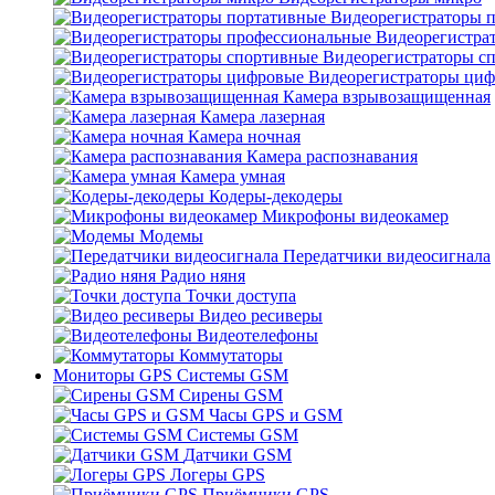
Видеорегистраторы 
Видеорегистра
Видеорегистраторы с
Видеорегистраторы ци
Камера взрывозащищенная
Камера лазерная
Камера ночная
Камера распознавания
Камера умная
Кодеры-декодеры
Микрофоны видеокамер
Модемы
Передатчики видеосигнала
Радио няня
Точки доступа
Видео ресиверы
Видеотелефоны
Коммутаторы
Мониторы GPS Системы GSM
Сирены GSM
Часы GPS и GSM
Системы GSM
Датчики GSM
Логеры GPS
Приёмники GPS