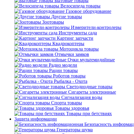
Бытовые товары
Велосипеда товары
Газовое оборудование
Другие товары
Зоотовары
Измерители-контролеры
Инструменты сада
Картинг запчасти
Квадрокоптеры
Мотоцикла товары
Отмычки замков
Очки мультемидийные
Радио модели
Рации товары
Роботов товары
Рыбалка - Охота
Светодиодные товары
Сигареты электронные
Сигнализация воды
Спорта товары
Товары здоровья
Товары при бетствиях
Защита информации
Безопасность информа
Генераторы шума