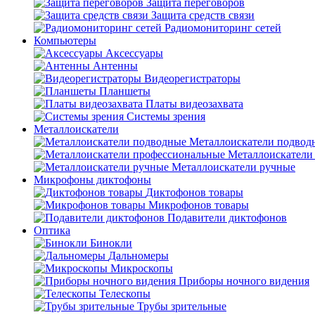
Защита переговоров
Защита средств связи
Радиомониторинг сетей
Компьютеры
Аксессуары
Антенны
Видеорегистраторы
Планшеты
Платы видеозахвата
Системы зрения
Металлоискатели
Металлоискатели подвод
Металлоискатели
Металлоискатели ручные
Микрофоны диктофоны
Диктофонов товары
Микрофонов товары
Подавители диктофонов
Оптика
Бинокли
Дальномеры
Микроскопы
Приборы ночного видения
Телескопы
Трубы зрительные