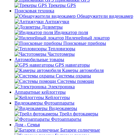
Трекеры GPS
Поисковая техника
Обнаружители видеокамер
Антижучки
Дозимтры
Индикатор поля
Ниленейный локатор
Поисковые приборы
Тепловизоры
Частотомеры
Автомобильные товары
GPS навигаторы
Камеры автомобиля
Системы охраны
Системы помощи
Электроника
Аппаратные кейлоггеры
Кейлоггеры
Видеокамеры Фотоаппараты
Видеокамеры
Трейл фотокамеры
Фотоаппараты
Дом - Семья
Батареи солнечные