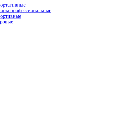
портативные
торы профессиональные
портивные
фровые