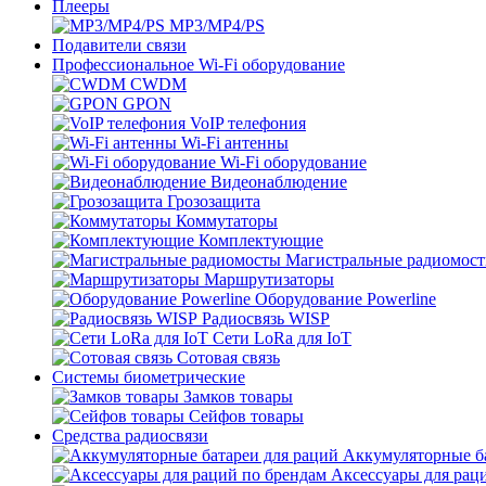
Плееры
MP3/MP4/PS
Подавители связи
Профессиональное Wi-Fi оборудование
CWDM
GPON
VoIP телефония
Wi-Fi антенны
Wi-Fi оборудование
Видеонаблюдение
Грозозащита
Коммутаторы
Комплектующие
Магистральные радиомос
Маршрутизаторы
Оборудование Powerline
Радиосвязь WISP
Сети LoRa для IoT
Сотовая связь
Системы биометрические
Замков товары
Сейфов товары
Средства радиосвязи
Аккумуляторные ба
Аксессуары для рац