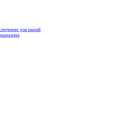
спечение для раций
иапазона