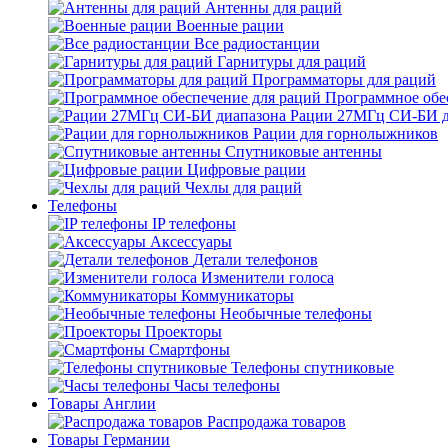
Антенны для раций
Военные рации
Все радиостанции
Гарнитуры для раций
Программаторы для раций
Программное обе
Рации 27МГц СИ-БИ д
Рации для горнолыжников
Спутниковые антенны
Цифровые рации
Чехлы для раций
Телефоны
IP телефоны
Аксессуары
Детали телефонов
Изменители голоса
Коммуникаторы
Необычные телефоны
Проекторы
Смартфоны
Телефоны спутниковые
Часы телефоны
Товары Англии
Распродажа товаров
Товары Германии