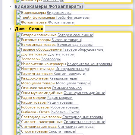
Видеокамеры Фотоаппараты
Видеокамеры
Трейл фотокамеры
Фотоаппараты
Дом - Семья
Батареи солнечные
Бытовые товары
Велосипеда товары
Газовое оборудование
Другие товары
Зоотовары
Измерители-контролеры
Инструменты сада
Картинг запчасти
Квадрокоптеры
Мотоцикла товары
Отмычки замков
Очки мультемидийные
Радио модели
Рации товары
Роботов товары
Рыбалка - Охота
Светодиодные товары
Сигареты электронные
Сигнализация воды
Спорта товары