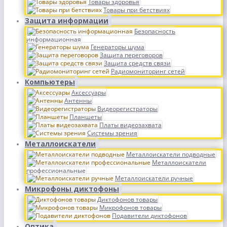
Товары здоровья
Товары при бетствиях
Защита информации
Безопасность
информационная
Генераторы шума
Защита переговоров
Защита средств связи
Радиомониторинг сетей
Компьютеры
Аксессуары
Антенны
Видеорегистраторы
Планшеты
Платы видеозахвата
Системы зрения
Металлоискатели
Металлоискатели подводные
Металлоискатели
профессиональные
Металлоискатели ручные
Микрофоны диктофоны
Диктофонов товары
Микрофонов товары
Подавители диктофонов
Оптика