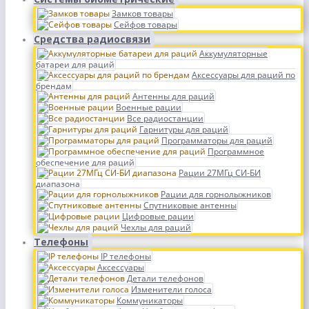
Замков товары
Сейфов товары
Средства радиосвязи
Аккумуляторные
батареи для раций
Аксессуары для раций по
брендам
Антенны для раций
Военные рации
Все радиостанции
Гарнитуры для раций
Программаторы для раций
Программное
обеспечение для раций
Рации 27МГц СИ-БИ
диапазона
Рации для горнолыжников
Спутниковые антенны
Цифровые рации
Чехлы для раций
Телефоны
IP телефоны
Аксессуары
Детали телефонов
Изменители голоса
Коммуникаторы