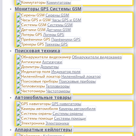
Коммутаторы
Мониторы GPS Системы GSM
Сирены GSM
Часы GPS и GSM
Системы GSM
Датчики GSM
Логеры GPS
Приёмники GPS
Трекеры GPS
Поисковая техника
Обнаружители видеокамер
Антижучки
Дозимтры
Индикатор поля
Ниленейный локатор
Поисковые приборы
Тепловизоры
Частотомеры
Автомобильные товары
GPS навигаторы
Камеры автомобиля
Системы охраны
Системы помощи
Электроника
Аппаратные кейлоггеры
Кейлоггеры