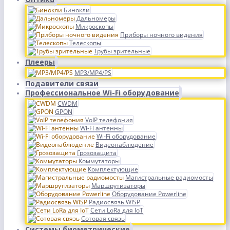
Бинокли
Дальномеры
Микроскопы
Приборы ночного видения
Телескопы
Трубы зрительные
Плееры
MP3/MP4/PS
Подавители связи
Профессиональное Wi-Fi оборудование
CWDM
GPON
VoIP телефония
Wi-Fi антенны
Wi-Fi оборудование
Видеонаблюдение
Грозозащита
Коммутаторы
Комплектующие
Магистральные радиомосты
Маршрутизаторы
Оборудование Powerline
Радиосвязь WISP
Сети LoRa для IoT
Сотовая связь
Системы биометрические