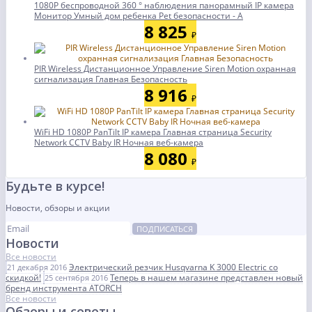
1080P беспроводной 360 ° наблюдения панорамный IP камера
Монитор Умный дом ребенка Pet безопасности - А
8 825
₽
PIR Wireless Дистанционное Управление Siren Motion охранная
сигнализация Главная Безопасность
8 916
₽
WiFi HD 1080P PanTilt IP камера Главная страница Security
Network CCTV Baby IR Ночная веб-камера
8 080
₽
Будьте в курсе!
Новости, обзоры и акции
ПОДПИСАТЬСЯ
Новости
Все новости
Электрический резчик Husqvarna K 3000 Electric со
21 декабря 2016
скидкой!
Теперь в нашем магазине представлен новый
25 сентября 2016
бренд инструмента ATORCH
Все новости
Обзоры и советы