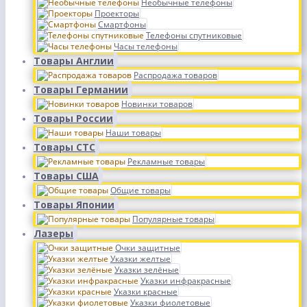
Необычные телефоны
Проекторы
Смартфоны
Телефоны спутниковые
Часы телефоны
Товары Англии
Распродажа товаров
Товары Германии
Новинки товаров
Товары России
Наши товары
Товары СТС
Рекламные товары
Товары США
Общие товары
Товары Японии
Популярные товары
Лазеры
Очки защитные
Указки желтые
Указки зелёные
Указки инфракрасные
Указки красные
Указки фиолетовые