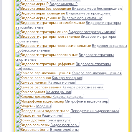
Видеокамеры IP
Видеокамеры беспроводные
Видеокамеры проводные
Видеокамеры уличные
Видеорегистраторы
автомобильные
Видеорегистраторы микро
Видеорегистраторы
портативные
Видеорегистраторы
профессиональные
Видеорегистраторы
спортивные
Видеорегистраторы
цифровые
Камера взрывозащищенная
Камера лазерная
Камера ночная
Камера распознавания
Камера умная
Кодеры-декодеры
Микрофоны видеокамер
Модемы
Передатчики видеосигнала
Радио няня
Точки доступа
Видео ресиверы
Видеотелефоны