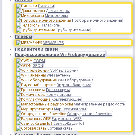
Бинокли
Дальномеры
Микроскопы
Приборы ночного видения
Телескопы
Трубы зрительные
Плееры
MP3/MP4/PS
Подавители связи
Профессиональное Wi-Fi оборудование
CWDM
GPON
VoIP телефония
Wi-Fi антенны
Wi-Fi оборудование
Видеонаблюдение
Грозозащита
Коммутаторы
Комплектующие
Магистральные радиомосты
Маршрутизаторы
Оборудование Powerline
Радиосвязь WISP
Сети LoRa для IoT
Сотовая связь
Системы биометрические