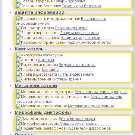
Товары здоровья
Товары при бетствиях
Защита информации
Безопасность
информационная
Генераторы шума
Защита переговоров
Защита средств связи
Радиомониторинг сетей
Компьютеры
Аксессуары
Антенны
Видеорегистраторы
Планшеты
Платы видеозахвата
Системы зрения
Металлоискатели
Металлоискатели подводные
Металлоискатели
профессиональные
Металлоискатели ручные
Микрофоны диктофоны
Диктофонов товары
Микрофонов товары
Подавители диктофонов
Оптика