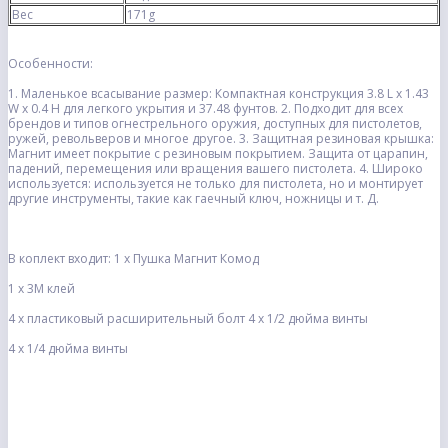
Вес
171g
Особенности:
1. Маленькое всасывание размер: Компактная конструкция 3.8 L x 1.43
W x 0.4 H для легкого укрытия и 37.48 фунтов.
2. Подходит для всех
брендов и типов огнестрельного оружия, доступных для пистолетов,
ружей, револьверов и многое другое.
3. Защитная резиновая крышка:
Магнит имеет покрытие с резиновым покрытием. Защита от царапин,
падений, перемещения или вращения вашего пистолета.
4.
Широко
используется: используется не только для пистолета, но и монтирует
другие инструменты, такие как гаечный ключ, ножницы и т. Д.
В коплект входит:
1 x
Пушка Магнит Комод
1 x 3M клей
4 x пластиковый расширительный болт 4 х 1/2 дюйма винты
4 х 1/4 дюйма винты