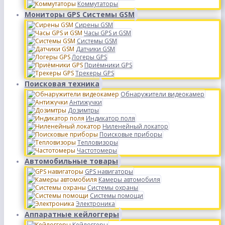
Коммутаторы
Мониторы GPS Системы GSM
Сирены GSM
Часы GPS и GSM
Системы GSM
Датчики GSM
Логеры GPS
Приёмники GPS
Трекеры GPS
Поисковая техника
Обнаружители видеокамер
Антижучки
Дозимтры
Индикатор поля
Ниленейный локатор
Поисковые приборы
Тепловизоры
Частотомеры
Автомобильные товары
GPS навигаторы
Камеры автомобиля
Системы охраны
Системы помощи
Электроника
Аппаратные кейлоггеры
Кейлоггеры