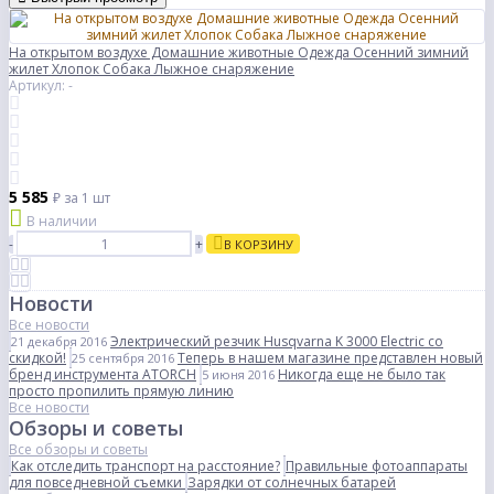
На открытом воздухе Домашние животные Одежда Осенний зимний
жилет Хлопок Собака Лыжное снаряжение
Артикул: -
5 585
₽
за 1 шт
В наличии
-
+
В КОРЗИНУ
Новости
Все новости
Электрический резчик Husqvarna K 3000 Electric со
21 декабря 2016
скидкой!
Теперь в нашем магазине представлен новый
25 сентября 2016
бренд инструмента ATORCH
Никогда еще не было так
5 июня 2016
просто пропилить прямую линию
Все новости
Обзоры и советы
Все обзоры и советы
Как отследить транспорт на расстояние?
Правильные фотоаппараты
для повседневной съемки
Зарядки от солнечных батарей