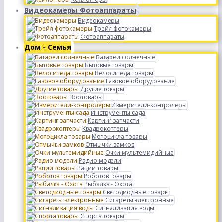
Видеокамеры Фотоаппараты
Видеокамеры
Трейл фотокамеры
Фотоаппараты
Дом - Семья
Батареи солнечные
Бытовые товары
Велосипеда товары
Газовое оборудование
Другие товары
Зоотовары
Измерители-контролеры
Инструменты сада
Картинг запчасти
Квадрокоптеры
Мотоцикла товары
Отмычки замков
Очки мультемидийные
Радио модели
Рации товары
Роботов товары
Рыбалка - Охота
Светодиодные товары
Сигареты электронные
Сигнализация воды
Спорта товары