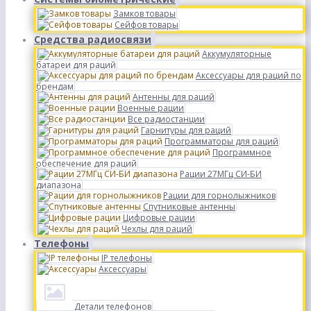
Замков товары
Сейфов товары
Средства радиосвязи
Аккумуляторные
батареи для раций
Аксессуары для раций по
брендам
Антенны для раций
Военные рации
Все радиостанции
Гарнитуры для раций
Программаторы для раций
Программное
обеспечение для раций
Рации 27МГц СИ-БИ
диапазона
Рации для горнолыжников
Спутниковые антенны
Цифровые рации
Чехлы для раций
Телефоны
IP телефоны
Аксессуары
Детали телефонов