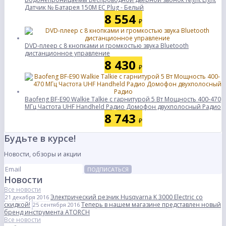
Датчик № Батарея 150M ЕС Plug - Белый
8 554
₽
DVD-плеер с 8 кнопками и громкостью звука Bluetooth
дистанционное управление
8 430
₽
Baofeng BF-E90 Walkie Talkie с гарнитурой 5 Вт Мощность 400-470
МГц Частота UHF Handheld Радио Домофон двухполосный Радио
8 743
₽
Будьте в курсе!
Новости, обзоры и акции
ПОДПИСАТЬСЯ
Новости
Все новости
Электрический резчик Husqvarna K 3000 Electric со
21 декабря 2016
скидкой!
Теперь в нашем магазине представлен новый
25 сентября 2016
бренд инструмента ATORCH
Все новости