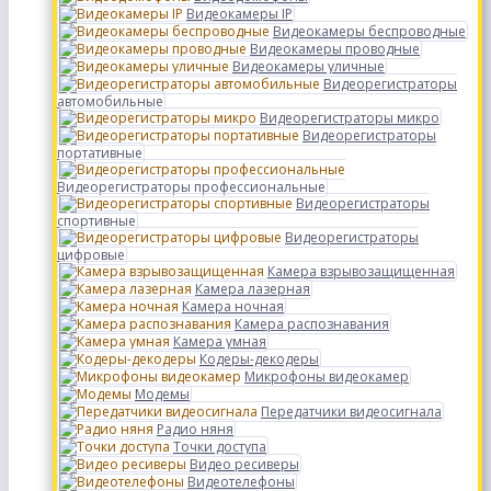
Видеокамеры IP
Видеокамеры беспроводные
Видеокамеры проводные
Видеокамеры уличные
Видеорегистраторы
автомобильные
Видеорегистраторы микро
Видеорегистраторы
портативные
Видеорегистраторы профессиональные
Видеорегистраторы
спортивные
Видеорегистраторы
цифровые
Камера взрывозащищенная
Камера лазерная
Камера ночная
Камера распознавания
Камера умная
Кодеры-декодеры
Микрофоны видеокамер
Модемы
Передатчики видеосигнала
Радио няня
Точки доступа
Видео ресиверы
Видеотелефоны