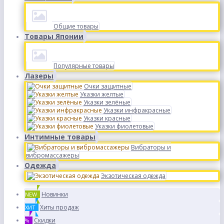
Общие товары
Товары Японии
Популярные товары
Лазеры
Очки защитные
Указки желтые
Указки зелёные
Указки инфракрасные
Указки красные
Указки фиолетовые
Интимные товары
Вибраторы и
вибромассажеры
Одежда
Экзотическая одежда
Новинки
NEW
Хиты продаж
ХИТ
Скидки
%