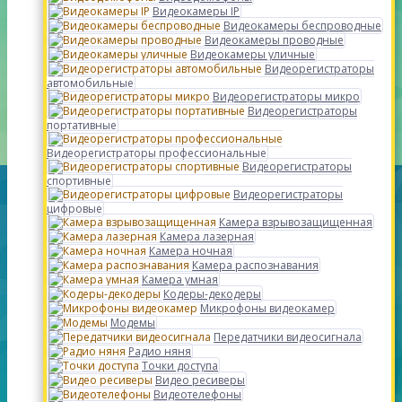
Видеокамеры IP
Видеокамеры беспроводные
Видеокамеры проводные
Видеокамеры уличные
Видеорегистраторы
автомобильные
Видеорегистраторы микро
Видеорегистраторы
портативные
Видеорегистраторы профессиональные
Видеорегистраторы
спортивные
Видеорегистраторы
цифровые
Камера взрывозащищенная
Камера лазерная
Камера ночная
Камера распознавания
Камера умная
Кодеры-декодеры
Микрофоны видеокамер
Модемы
Передатчики видеосигнала
Радио няня
Точки доступа
Видео ресиверы
Видеотелефоны