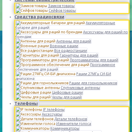
Замков товары
Сейфов товары
Средства радиосвязи
Аккумуляторные
батареи для раций
Аксессуары для раций по
брендам
Антенны для раций
Военные рации
Все радиостанции
Гарнитуры для раций
Программаторы для раций
Программное
обеспечение для раций
Рации 27МГц СИ-БИ
диапазона
Рации для горнолыжников
Спутниковые антенны
Цифровые рации
Чехлы для раций
Телефоны
IP телефоны
Аксессуары
Детали телефонов
Изменители голоса
Коммуникаторы