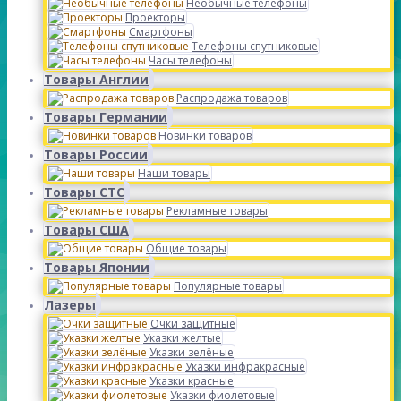
Необычные телефоны
Проекторы
Смартфоны
Телефоны спутниковые
Часы телефоны
Товары Англии
Распродажа товаров
Товары Германии
Новинки товаров
Товары России
Наши товары
Товары СТС
Рекламные товары
Товары США
Общие товары
Товары Японии
Популярные товары
Лазеры
Очки защитные
Указки желтые
Указки зелёные
Указки инфракрасные
Указки красные
Указки фиолетовые