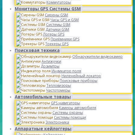
Коммутаторы
Мониторы GPS Системы GSM
Сирены GSM
Часы GPS и GSM
Системы GSM
Датчики GSM
Логеры GPS
Приёмники GPS
Трекеры GPS
Поисковая техника
Обнаружители видеокамер
Антижучки
Дозимтры
Индикатор поля
Ниленейный локатор
Поисковые приборы
Тепловизоры
Частотомеры
Автомобильные товары
GPS навигаторы
Камеры автомобиля
Системы охраны
Системы помощи
Электроника
Аппаратные кейлоггеры
Кейлоггеры