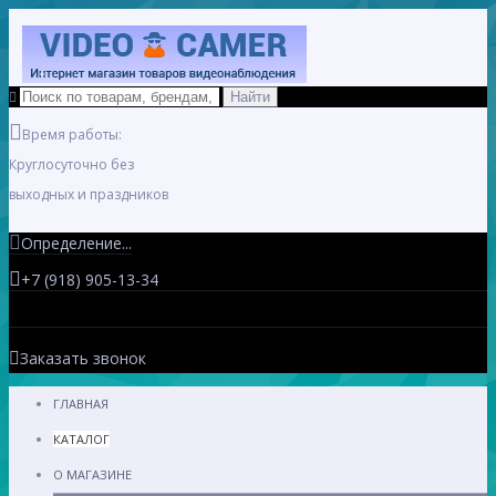
Время работы:
Круглосуточно без
выходных и праздников
Определение...
+7 (918) 905-13-34
Заказать звонок
ГЛАВНАЯ
КАТАЛОГ
О МАГАЗИНЕ