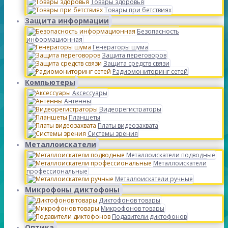
Товары здоровья
Товары при бетствиях
Защита информации
Безопасность
информационная
Генераторы шума
Защита переговоров
Защита средств связи
Радиомониторинг сетей
Компьютеры
Аксессуары
Антенны
Видеорегистраторы
Планшеты
Платы видеозахвата
Системы зрения
Металлоискатели
Металлоискатели подводные
Металлоискатели
профессиональные
Металлоискатели ручные
Микрофоны диктофоны
Диктофонов товары
Микрофонов товары
Подавители диктофонов
Оптика