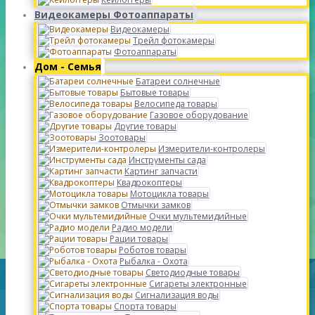
Видеокамеры Фотоаппараты
Видеокамеры
Трейл фотокамеры
Фотоаппараты
Дом - Семья
Батареи солнечные
Бытовые товары
Велосипеда товары
Газовое оборудование
Другие товары
Зоотовары
Измерители-контролеры
Инструменты сада
Картинг запчасти
Квадрокоптеры
Мотоцикла товары
Отмычки замков
Очки мультемидийные
Радио модели
Рации товары
Роботов товары
Рыбалка - Охота
Светодиодные товары
Сигареты электронные
Сигнализация воды
Спорта товары