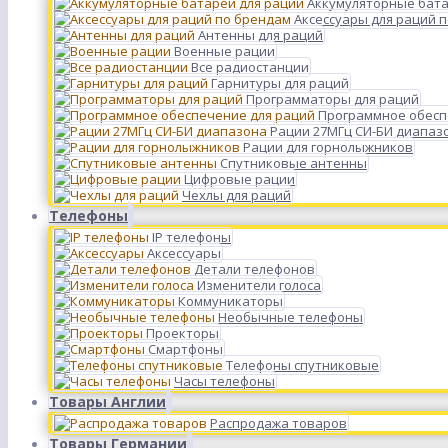
Аккумуляторные бата
Аксессуары для раций 
Антенны для раций
Военные рации
Все радиостанции
Гарнитуры для раций
Программаторы для раций
Программное обесп
Рации 27МГц СИ-БИ диапаз
Рации для горнолыжников
Спутниковые антенны
Цифровые рации
Чехлы для раций
Телефоны
IP телефоны
Аксессуары
Детали телефонов
Изменители голоса
Коммуникаторы
Необычные телефоны
Проекторы
Смартфоны
Телефоны спутниковые
Часы телефоны
Товары Англии
Распродажа товаров
Товары Германии