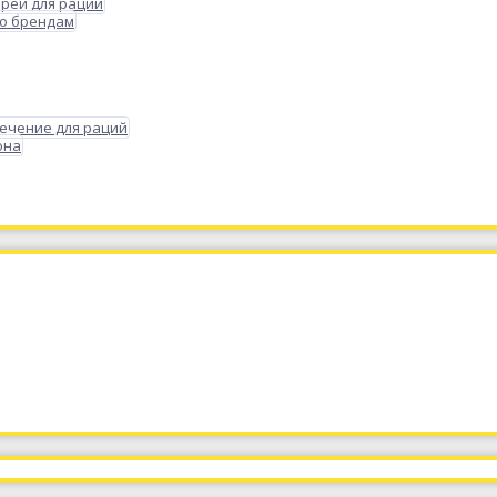
реи для раций
по брендам
ечение для раций
она