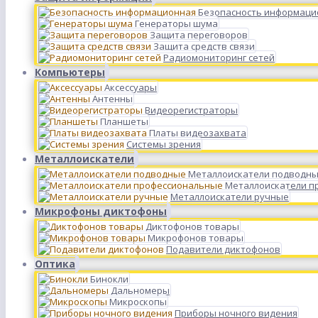
Безопасность информаци
Генераторы шума
Защита переговоров
Защита средств связи
Радиомониторинг сетей
Компьютеры
Аксессуары
Антенны
Видеорегистраторы
Планшеты
Платы видеозахвата
Системы зрения
Металлоискатели
Металлоискатели подводн
Металлоискатели п
Металлоискатели ручные
Микрофоны диктофоны
Диктофонов товары
Микрофонов товары
Подавители диктофонов
Оптика
Бинокли
Дальномеры
Микроскопы
Приборы ночного видения