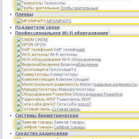
Телескопы
Трубы зрительные
Плееры
MP3/MP4/PS
Подавители связи
Профессиональное Wi-Fi оборудование
CWDM
GPON
VoIP телефония
Wi-Fi антенны
Wi-Fi оборудование
Видеонаблюдение
Грозозащита
Коммутаторы
Комплектующие
Магистральные радиомосты
Маршрутизаторы
Оборудование Powerline
Радиосвязь WISP
Сети LoRa для IoT
Сотовая связь
Системы биометрические
Замков товары
Сейфов товары
Средства радиосвязи