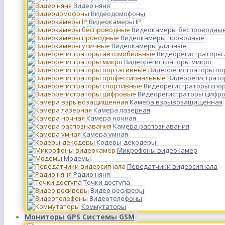
Видео няня
Видеодомофоны
Видеокамеры IP
Видеокамеры беспроводны
Видеокамеры проводные
Видеокамеры уличные
Видеорегистраторы
Видеорегистраторы микро
Видеорегистраторы п
Видеорегистрато
Видеорегистраторы спо
Видеорегистраторы цифр
Камера взрывозащищенная
Камера лазерная
Камера ночная
Камера распознавания
Камера умная
Кодеры-декодеры
Микрофоны видеокамер
Модемы
Передатчики видеосигнала
Радио няня
Точки доступа
Видео ресиверы
Видеотелефоны
Коммутаторы
Мониторы GPS Системы GSM