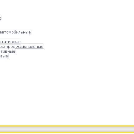
е
 автомобильные
ортативные
ры профессиональные
ртивные
овые