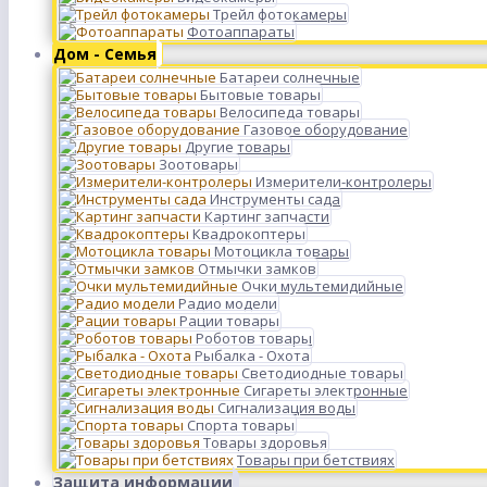
Трейл фотокамеры
Фотоаппараты
Дом - Семья
Батареи солнечные
Бытовые товары
Велосипеда товары
Газовое оборудование
Другие товары
Зоотовары
Измерители-контролеры
Инструменты сада
Картинг запчасти
Квадрокоптеры
Мотоцикла товары
Отмычки замков
Очки мультемидийные
Радио модели
Рации товары
Роботов товары
Рыбалка - Охота
Светодиодные товары
Сигареты электронные
Сигнализация воды
Спорта товары
Товары здоровья
Товары при бетствиях
Защита информации