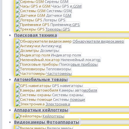
Сирены GSM
Часы GPS и GSM
Системы GSM
Датчики GSM
Логеры GPS
Приёмники GPS
Трекеры GPS
Поисковая техника
Обнаружители видеокамер
Антижучки
Дозимтры
Индикатор поля
Ниленейный локатор
Поисковые приборы
Тепловизоры
Частотомеры
Автомобильные товары
GPS навигаторы
Камеры автомобиля
Системы охраны
Системы помощи
Электроника
Аппаратные кейлоггеры
Кейлоггеры
Видеокамеры Фотоаппараты
Видеокамеры