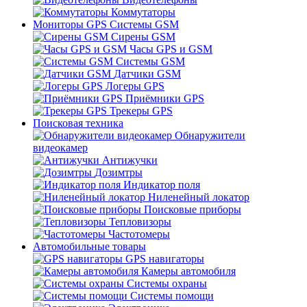
Коммутаторы
Мониторы GPS Системы GSM
Сирены GSM
Часы GPS и GSM
Системы GSM
Датчики GSM
Логеры GPS
Приёмники GPS
Трекеры GPS
Поисковая техника
Обнаружители
видеокамер
Антижучки
Дозимтры
Индикатор поля
Ниленейный локатор
Поисковые приборы
Тепловизоры
Частотомеры
Автомобильные товары
GPS навигаторы
Камеры автомобиля
Системы охраны
Системы помощи