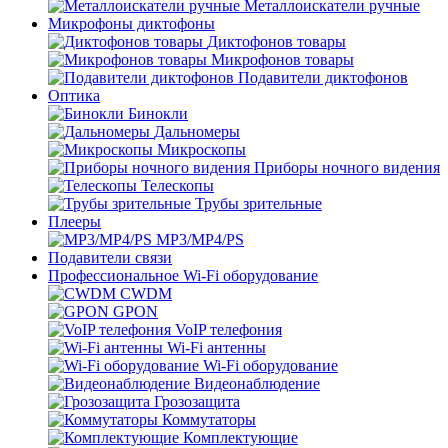
Металлоискатели ручные
Микрофоны диктофоны
Диктофонов товары
Микрофонов товары
Подавители диктофонов
Оптика
Бинокли
Дальномеры
Микроскопы
Приборы ночного видения
Телескопы
Трубы зрительные
Плееры
MP3/MP4/PS
Подавители связи
Профессиональное Wi-Fi оборудование
CWDM
GPON
VoIP телефония
Wi-Fi антенны
Wi-Fi оборудование
Видеонаблюдение
Грозозащита
Коммутаторы
Комплектующие