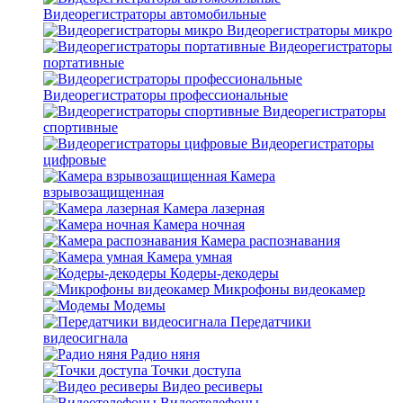
Видеорегистраторы автомобильные
Видеорегистраторы микро
Видеорегистраторы
портативные
Видеорегистраторы профессиональные
Видеорегистраторы
спортивные
Видеорегистраторы
цифровые
Камера
взрывозащищенная
Камера лазерная
Камера ночная
Камера распознавания
Камера умная
Кодеры-декодеры
Микрофоны видеокамер
Модемы
Передатчики
видеосигнала
Радио няня
Точки доступа
Видео ресиверы
Видеотелефоны