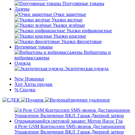
Популярные товары
Лазеры
Очки защитные
Указки желтые
Указки зелёные
Указки инфракрасные
Указки красные
Указки фиолетовые
Интимные товары
Вибраторы и
вибромассажеры
Одежда
Экзотическая одежда
New
Новинки
Хит
Хиты продаж
%
Скидки
4 Реле GSM Контроллер SMS-звонок Дистанционное
Управление Включение ВКЛ. Гараж Дверной затвор