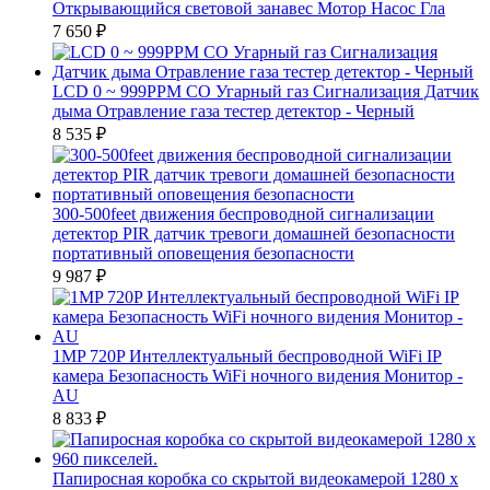
Открывающийся световой занавес Мотор Насос Гла
7 650
₽
LCD 0 ~ 999PPM CO Угарный газ Сигнализация Датчик
дыма Отравление газа тестер детектор - Черный
8 535
₽
300-500feet движения беспроводной сигнализации
детектор PIR датчик тревоги домашней безопасности
портативный оповещения безопасности
9 987
₽
1MP 720P Интеллектуальный беспроводной WiFi IP
камера Безопасность WiFi ночного видения Монитор -
AU
8 833
₽
Папиросная коробка со скрытой видеокамерой 1280 x