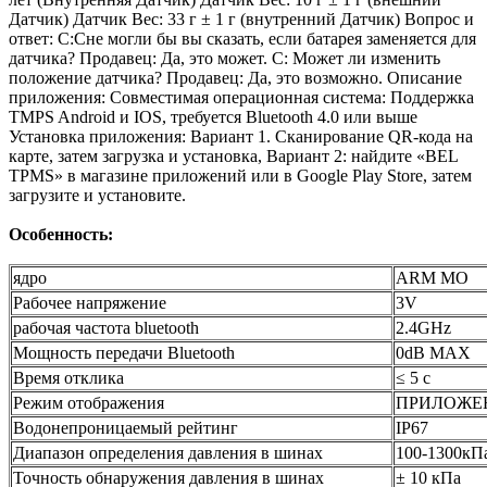
Датчик)
Датчик Вес: 33 г ± 1 г (внутренний Датчик)
Вопрос и
ответ:
C:
C
не могли бы вы сказать, если батарея заменяется для
датчика?
Продавец: Да, это может
.
C: Может ли изменить
положение датчика?
Продавец: Да, это возможно.
Описание
приложения:
Совместимая операционная система:
Поддержка
TMPS Android и IOS, требуется Bluetooth 4.0 или выше
Установка приложения:
Вариант 1. Сканирование QR-кода на
карте, затем загрузка и установка,
Вариант 2: найдите «BEL
TPMS» в магазине приложений или в Google Play Store, затем
загрузите и установите.
Особенность:
ядро
ARM MO
Рабочее напряжение
3V
рабочая частота bluetooth
2.4GHz
Мощность передачи Bluetooth
0dB MAX
Время отклика
≤ 5 с
Режим отображения
ПРИЛОЖЕ
Водонепроницаемый рейтинг
IP67
Диапазон определения давления в шинах
100-1300кП
Точность обнаружения давления в шинах
± 10 кПа