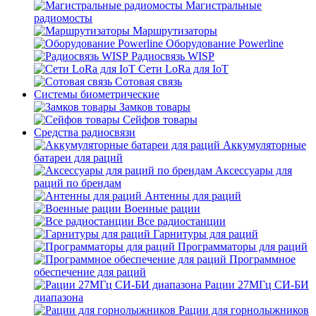
Магистральные
радиомосты
Маршрутизаторы
Оборудование Powerline
Радиосвязь WISP
Сети LoRa для IoT
Сотовая связь
Системы биометрические
Замков товары
Сейфов товары
Средства радиосвязи
Аккумуляторные
батареи для раций
Аксессуары для
раций по брендам
Антенны для раций
Военные рации
Все радиостанции
Гарнитуры для раций
Программаторы для раций
Программное
обеспечение для раций
Рации 27МГц СИ-БИ
диапазона
Рации для горнолыжников