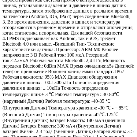
шинах, устанавливая давление и давление в шинах датчик
температуры,
затем отображение данных в реальном времени
на телефоне (Android, IOS, IPa d) через соединение Bluetooth,
3. Во время движения, давление в шинах и температура
отображаются в реальном времени и отправляют оповещения,
когда статистика ненормальная.
Для вашей безопасности.
4.TPMS поддерживает как Android, так и iOS, требует
Bluetooth 4.0 или выше.
-Внешний Тип
-
Технические
характеристики датчика:
Процессор: ARM M0
Рабочее
напряжение: 3 В
Рабочий ток: 100 мкА
Резервный
ток:
≤
2.2
мкА
Рабочая частота Bluetooth: 2,4 ГГц
Мощность
передачи Bluetooth: 0dBm MAX
Время ожидания:
≤
5s
Дисплей:
телефон приложение
Водонепроницаемый стандарт: IP67
Рабочая влажность: 95% MAX
Диапазон обнаружения
давления в шинах: 100-1300 кПа
Точность определения
давления в шинах: ± 10
кПа
Точность определения
температуры шин:
± 3 ℃
Рабочая температура :
-30-80
℃
(наружный Датчик)
Рабочая температура: -40-85 ℃
(Внутренняя Датчик)
Температура хранения: -30 ℃ - + 85
℃
(Внешний Датчик)
Температура хранения: -45
℃
-125
℃
(Внутренний Датчик)
Батарея Емкость: 140 мАч (внешняя
Датчик)
Батарея Емкость: 330 мАч (Внутренняя Датчик)
Батарея Жизнь: 2-3 года (внешний Датчик)
Батарея Жизнь: 3-5
лет (Внутренняя Датчик)
Датчик Вес: 10 г ± 1 г (внешний