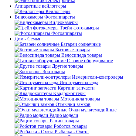
Электроника
Аппаратные кейлоггеры
Кейлоггеры
Видеокамеры Фотоаппараты
Видеокамеры
Трейл фотокамеры
Фотоаппараты
Дом - Семья
Батареи солнечные
Бытовые товары
Велосипеда товары
Газовое оборудование
Другие товары
Зоотовары
Измерители-контролеры
Инструменты сада
Картинг запчасти
Квадрокоптеры
Мотоцикла товары
Отмычки замков
Очки мультемидийные
Радио модели
Рации товары
Роботов товары
Рыбалка - Охота