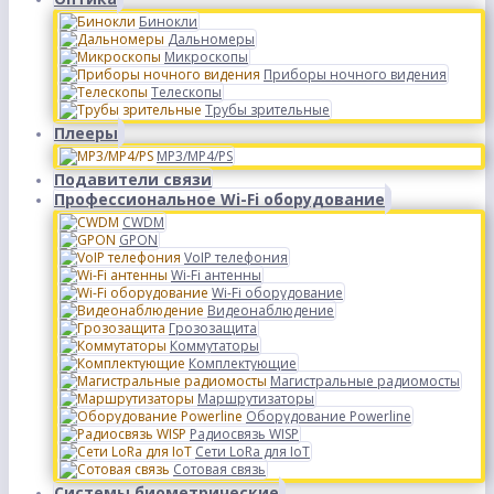
Бинокли
Дальномеры
Микроскопы
Приборы ночного видения
Телескопы
Трубы зрительные
Плееры
MP3/MP4/PS
Подавители связи
Профессиональное Wi-Fi оборудование
CWDM
GPON
VoIP телефония
Wi-Fi антенны
Wi-Fi оборудование
Видеонаблюдение
Грозозащита
Коммутаторы
Комплектующие
Магистральные радиомосты
Маршрутизаторы
Оборудование Powerline
Радиосвязь WISP
Сети LoRa для IoT
Сотовая связь
Системы биометрические