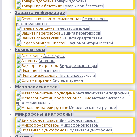
Товары здоровья
Товары при бетствиях
Защита информации
Безопасность
информационная
Генераторы шума
Защита переговоров
Защита средств связи
Радиомониторинг сетей
Компьютеры
Аксессуары
Антенны
Видеорегистраторы
Планшеты
Платы видеозахвата
Системы зрения
Металлоискатели
Металлоискатели подводные
Металлоискатели
профессиональные
Металлоискатели ручные
Микрофоны диктофоны
Диктофонов товары
Микрофонов товары
Подавители диктофонов
Оптика