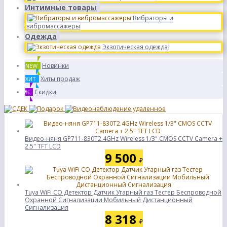
Интимные товары
Вибраторы и
вибромассажеры
Одежда
Экзотическая одежда
Новинки
NEW
Хиты продаж
ХИТ
Скидки
%
Видео-няня GP711-830T2.4GHz Wireless 1/3" CMOS CCTV Camera +
2.5" TFT LСD
9 500
₽
Tuya WiFi CO Детектор Датчик Угарный газ Тестер Беспроводной
Охранной Сигнализации Мобильный Дистанционный
Сигнализация
8 318
₽