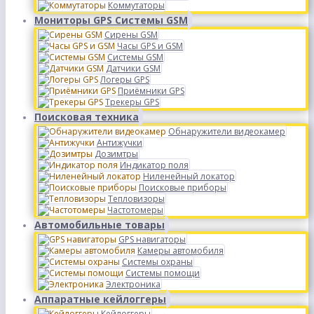
Коммутаторы
Мониторы GPS Системы GSM
Сирены GSM
Часы GPS и GSM
Системы GSM
Датчики GSM
Логеры GPS
Приёмники GPS
Трекеры GPS
Поисковая техника
Обнаружители видеокамер
Антижучки
Дозимтры
Индикатор поля
Ниленейный локатор
Поисковые приборы
Тепловизоры
Частотомеры
Автомобильные товары
GPS навигаторы
Камеры автомобиля
Системы охраны
Системы помощи
Электроника
Аппаратные кейлоггеры
Кейлоггеры