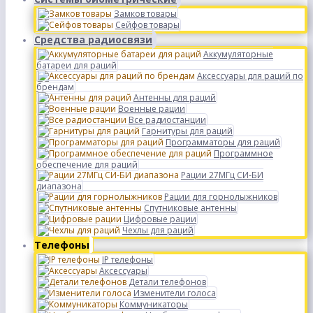
Замков товары
Сейфов товары
Средства радиосвязи
Аккумуляторные
батареи для раций
Аксессуары для раций по
брендам
Антенны для раций
Военные рации
Все радиостанции
Гарнитуры для раций
Программаторы для раций
Программное
обеспечение для раций
Рации 27МГц СИ-БИ
диапазона
Рации для горнолыжников
Спутниковые антенны
Цифровые рации
Чехлы для раций
Телефоны
IP телефоны
Аксессуары
Детали телефонов
Изменители голоса
Коммуникаторы