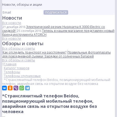
Новости, обзоры и акции
ПОДПИСАТЬСЯ
Новости
Все новости
Электрический резчик Husqvarna K 3000 Electric со
21 декабря 2016
скидкой!
Теперь в нашем магазине представлен новый
25 сентября 2016
бренд инструмента ATORCH
Все новости
Обзоры и советы
Все обзоры и советы
Как отследить транспорт на расстояние?
Правильные фотоаппараты
для повседневной съемки
Зарядки от солнечных батарей
Все обзоры и советы
Главная
Каталог товаров
Телефоны
Телефоны спутниковые
*Странслянитный телефон Beidou, позиционирующий мобильный
телефон, аварийная связь на открытом воздухе без человека
*Странслянитный телефон Beidou,
позиционирующий мобильный телефон,
аварийная связь на открытом воздухе без
человека