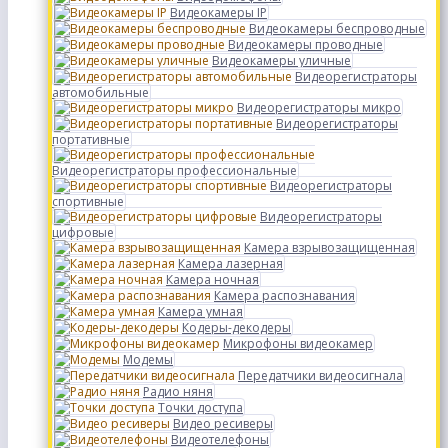
Видеокамеры IP
Видеокамеры беспроводные
Видеокамеры проводные
Видеокамеры уличные
Видеорегистраторы
автомобильные
Видеорегистраторы микро
Видеорегистраторы
портативные
Видеорегистраторы профессиональные
Видеорегистраторы
спортивные
Видеорегистраторы
цифровые
Камера взрывозащищенная
Камера лазерная
Камера ночная
Камера распознавания
Камера умная
Кодеры-декодеры
Микрофоны видеокамер
Модемы
Передатчики видеосигнала
Радио няня
Точки доступа
Видео ресиверы
Видеотелефоны