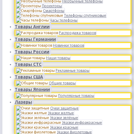
Необычные телефоны
Проекторы
Смартфоны
Телефоны спутниковые
Часы телефоны
Товары Англии
Распродажа товаров
Товары Германии
Новинки товаров
Товары России
Наши товары
Товары СТС
Рекламные товары
Товары США
Общие товары
Товары Японии
Популярные товары
Лазеры
Очки защитные
Указки желтые
Указки зелёные
Указки инфракрасные
Указки красные
Указки фиолетовые