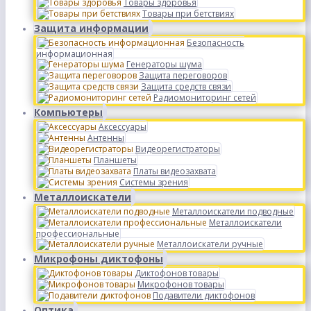
Товары здоровья
Товары при бетствиях
Защита информации
Безопасность
информационная
Генераторы шума
Защита переговоров
Защита средств связи
Радиомониторинг сетей
Компьютеры
Аксессуары
Антенны
Видеорегистраторы
Планшеты
Платы видеозахвата
Системы зрения
Металлоискатели
Металлоискатели подводные
Металлоискатели
профессиональные
Металлоискатели ручные
Микрофоны диктофоны
Диктофонов товары
Микрофонов товары
Подавители диктофонов
Оптика