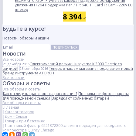
ESCAM G10 720P IP Wireless камера Поддержка обнаружения
движения H.264 Поддержка Pan / Tilt 64G TF Card IR Cam - 220V EU
штекер
8 394
₽
Будьте в курсе!
Новости, обзоры и акции
ПОДПИСАТЬСЯ
Новости
Все новости
Электрический резчик Husqvarna K 3000 Electric со
21 декабря 2016
скидкой!
Теперь в нашем магазине представлен новый
25 сентября 2016
бренд инструмента ATORCH
Все новости
Обзоры и советы
Все обзоры и советы
Как отследить транспорт на расстояние?
Правильные фотоаппараты
для повседневной съемки
Зарядки от солнечных батарей
Все обзоры и советы
Главная
Каталог товаров
Дом - Семья
Товары при бетствиях
1 шт. новый фильтр 6221372800 элемент подходит для воздушного
компрессора Quincy Chicago