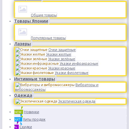
Общие товары
Товары Японии
Популярные товары
Лазеры
Очки защитные
Указки желтые
Указки зелёные
Указки инфракрасные
Указки красные
Указки фиолетовые
Интимные товары
Вибраторы и
вибромассажеры
Одежда
Экзотическая одежда
Новинки
NEW
Хиты продаж
ХИТ
Скидки
%