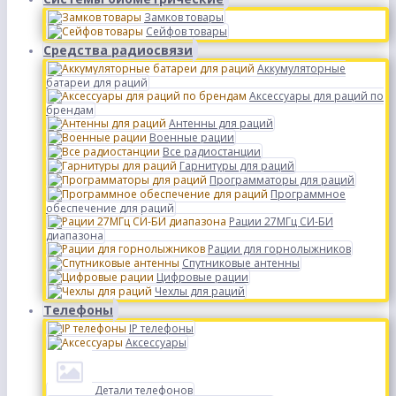
Замков товары
Сейфов товары
Средства радиосвязи
Аккумуляторные
батареи для раций
Аксессуары для раций по
брендам
Антенны для раций
Военные рации
Все радиостанции
Гарнитуры для раций
Программаторы для раций
Программное
обеспечение для раций
Рации 27МГц СИ-БИ
диапазона
Рации для горнолыжников
Спутниковые антенны
Цифровые рации
Чехлы для раций
Телефоны
IP телефоны
Аксессуары
Детали телефонов