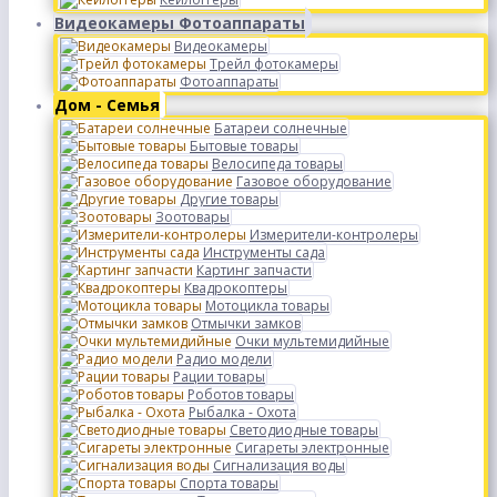
Видеокамеры Фотоаппараты
Видеокамеры
Трейл фотокамеры
Фотоаппараты
Дом - Семья
Батареи солнечные
Бытовые товары
Велосипеда товары
Газовое оборудование
Другие товары
Зоотовары
Измерители-контролеры
Инструменты сада
Картинг запчасти
Квадрокоптеры
Мотоцикла товары
Отмычки замков
Очки мультемидийные
Радио модели
Рации товары
Роботов товары
Рыбалка - Охота
Светодиодные товары
Сигареты электронные
Сигнализация воды
Спорта товары