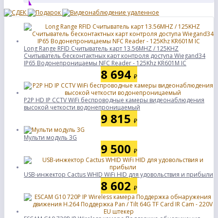
Long Range RFID Считыватель карт 13.56MHZ / 125KHZ
Считыватель бесконтактных карт контроля доступа Wiegand34
IP65 Водонепроницаемы NFC Reader - 125Khz KR601M IC
8 694
₽
P2P HD IP CCTV WiFi беспроводные камеры видеонаблюдения
высокой четкости водонепроницаемый
9 815
₽
Мульти модуль 3G
9 500
₽
USB-инжектор Cactus WHID WiFi HID для удовольствия и прибыли
8 602
₽