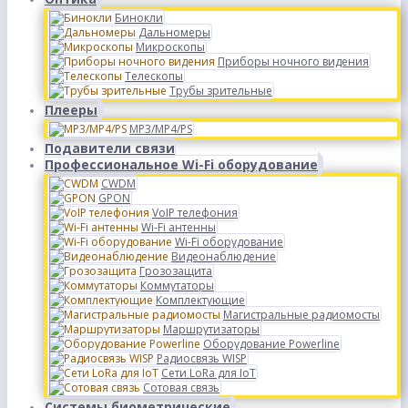
Бинокли
Дальномеры
Микроскопы
Приборы ночного видения
Телескопы
Трубы зрительные
Плееры
MP3/MP4/PS
Подавители связи
Профессиональное Wi-Fi оборудование
CWDM
GPON
VoIP телефония
Wi-Fi антенны
Wi-Fi оборудование
Видеонаблюдение
Грозозащита
Коммутаторы
Комплектующие
Магистральные радиомосты
Маршрутизаторы
Оборудование Powerline
Радиосвязь WISP
Сети LoRa для IoT
Сотовая связь
Системы биометрические