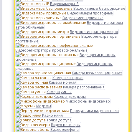
Видеокамеры IP
Видеокамеры беспроводные
Видеокамеры проводные
Видеокамеры уличные
Видеорегистраторы
автомобильные
Видеорегистраторы микро
Видеорегистраторы
портативные
Видеорегистраторы профессиональные
Видеорегистраторы
спортивные
Видеорегистраторы
цифровые
Камера взрывозащищенная
Камера лазерная
Камера ночная
Камера распознавания
Камера умная
Кодеры-декодеры
Микрофоны видеокамер
Модемы
Передатчики видеосигнала
Радио няня
Точки доступа
Видео ресиверы
Видеотелефоны