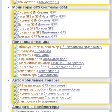
Коммутаторы
Мониторы GPS Системы GSM
Сирены GSM
Часы GPS и GSM
Системы GSM
Датчики GSM
Логеры GPS
Приёмники GPS
Трекеры GPS
Поисковая техника
Обнаружители видеокамер
Антижучки
Дозимтры
Индикатор поля
Ниленейный локатор
Поисковые приборы
Тепловизоры
Частотомеры
Автомобильные товары
GPS навигаторы
Камеры автомобиля
Системы охраны
Системы помощи
Электроника
Аппаратные кейлоггеры
Кейлоггеры