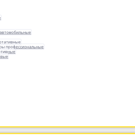
е
 автомобильные
ортативные
ры профессиональные
ртивные
овые