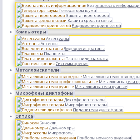
Безопасность информаци
Генераторы шума
Защита переговоров
Защита средств связи
Радиомониторинг сетей
Компьютеры
Аксессуары
Антенны
Видеорегистраторы
Планшеты
Платы видеозахвата
Системы зрения
Металлоискатели
Металлоискатели подводн
Металлоискатели п
Металлоискатели ручные
Микрофоны диктофоны
Диктофонов товары
Микрофонов товары
Подавители диктофонов
Оптика
Бинокли
Дальномеры
Микроскопы
Приборы ночного видения