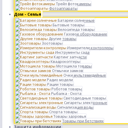
Трейл фотокамеры
Фотоаппараты
Дом - Семья
Батареи солнечные
Бытовые товары
Велосипеда товары
Газовое оборудование
Другие товары
Зоотовары
Измерители-контролеры
Инструменты сада
Картинг запчасти
Квадрокоптеры
Мотоцикла товары
Отмычки замков
Очки мультемидийные
Радио модели
Рации товары
Роботов товары
Рыбалка - Охота
Светодиодные товары
Сигареты электронные
Сигнализация воды
Спорта товары
Товары здоровья
Товары при бетствиях
Защита информации