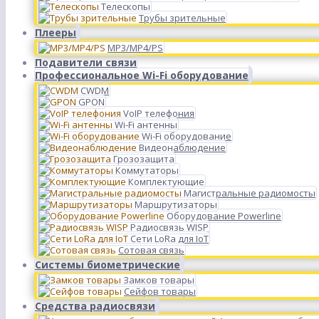
Телескопы
Трубы зрительные
Плееры
MP3/MP4/PS
Подавители связи
Профессиональное Wi-Fi оборудование
CWDM
GPON
VoIP телефония
Wi-Fi антенны
Wi-Fi оборудование
Видеонаблюдение
Грозозащита
Коммутаторы
Комплектующие
Магистральные радиомосты
Маршрутизаторы
Оборудование Powerline
Радиосвязь WISP
Сети LoRa для IoT
Сотовая связь
Системы биометрические
Замков товары
Сейфов товары
Средства радиосвязи