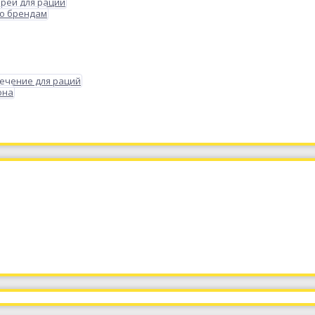
реи для раций
по брендам
ечение для раций
она