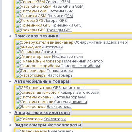
Сирены GSM
Часы GPS и GSM
Системы GSM
Датчики GSM
Логеры GPS
Приёмники GPS
Трекеры GPS
Поисковая техника
Обнаружители видеокамер
Антижучки
Дозимтры
Индикатор поля
Ниленейный локатор
Поисковые приборы
Тепловизоры
Частотомеры
Автомобильные товары
GPS навигаторы
Камеры автомобиля
Системы охраны
Системы помощи
Электроника
Аппаратные кейлоггеры
Кейлоггеры
Видеокамеры Фотоаппараты
Видеокамеры