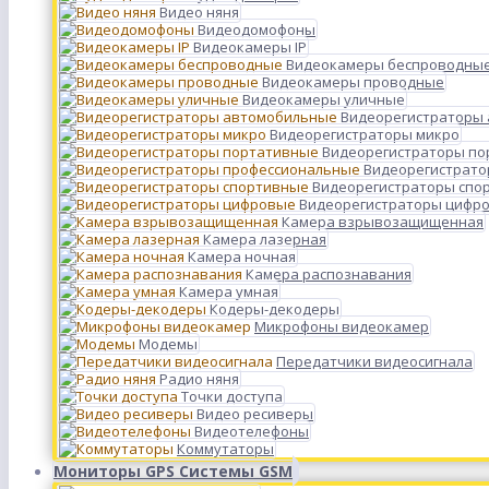
Видео няня
Видеодомофоны
Видеокамеры IP
Видеокамеры беспроводны
Видеокамеры проводные
Видеокамеры уличные
Видеорегистраторы
Видеорегистраторы микро
Видеорегистраторы п
Видеорегистрато
Видеорегистраторы спо
Видеорегистраторы цифр
Камера взрывозащищенная
Камера лазерная
Камера ночная
Камера распознавания
Камера умная
Кодеры-декодеры
Микрофоны видеокамер
Модемы
Передатчики видеосигнала
Радио няня
Точки доступа
Видео ресиверы
Видеотелефоны
Коммутаторы
Мониторы GPS Системы GSM