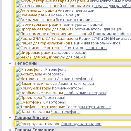
Аккумуляторные бата
Аксессуары для раций 
Антенны для раций
Военные рации
Все радиостанции
Гарнитуры для раций
Программаторы для раций
Программное обесп
Рации 27МГц СИ-БИ диапаз
Рации для горнолыжников
Спутниковые антенны
Цифровые рации
Чехлы для раций
Телефоны
IP телефоны
Аксессуары
Детали телефонов
Изменители голоса
Коммуникаторы
Необычные телефоны
Проекторы
Смартфоны
Телефоны спутниковые
Часы телефоны
Товары Англии
Распродажа товаров
Товары Германии