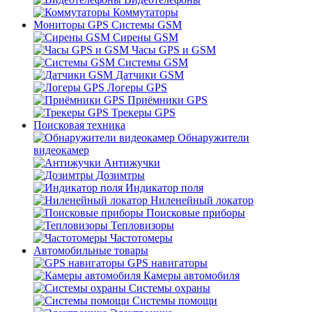
Коммутаторы
Мониторы GPS Системы GSM
Сирены GSM
Часы GPS и GSM
Системы GSM
Датчики GSM
Логеры GPS
Приёмники GPS
Трекеры GPS
Поисковая техника
Обнаружители
видеокамер
Антижучки
Дозимтры
Индикатор поля
Ниленейный локатор
Поисковые приборы
Тепловизоры
Частотомеры
Автомобильные товары
GPS навигаторы
Камеры автомобиля
Системы охраны
Системы помощи