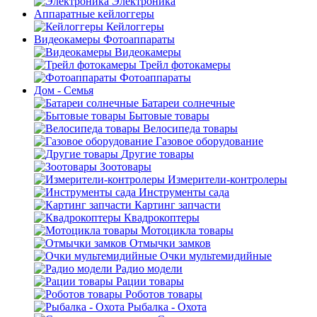
Электроника
Аппаратные кейлоггеры
Кейлоггеры
Видеокамеры Фотоаппараты
Видеокамеры
Трейл фотокамеры
Фотоаппараты
Дом - Семья
Батареи солнечные
Бытовые товары
Велосипеда товары
Газовое оборудование
Другие товары
Зоотовары
Измерители-контролеры
Инструменты сада
Картинг запчасти
Квадрокоптеры
Мотоцикла товары
Отмычки замков
Очки мультемидийные
Радио модели
Рации товары
Роботов товары
Рыбалка - Охота