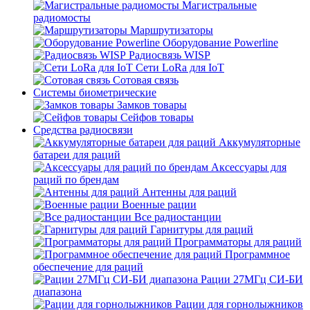
Магистральные
радиомосты
Маршрутизаторы
Оборудование Powerline
Радиосвязь WISP
Сети LoRa для IoT
Сотовая связь
Системы биометрические
Замков товары
Сейфов товары
Средства радиосвязи
Аккумуляторные
батареи для раций
Аксессуары для
раций по брендам
Антенны для раций
Военные рации
Все радиостанции
Гарнитуры для раций
Программаторы для раций
Программное
обеспечение для раций
Рации 27МГц СИ-БИ
диапазона
Рации для горнолыжников