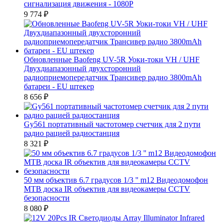
сигнализация движения - 1080P
9 774
₽
Обновленные Baofeng UV-5R Уоки-токи VH / UHF
Двухдиапазонный двухсторонний
радиоприемопередатчик Трансивер радио 3800mAh
батареи - EU штекер
8 656
₽
Gy561 портативный частотомер счетчик для 2 пути
радио рацией радиостанция
8 321
₽
50 мм объектив 6.7 градусов 1/3 '' m12 Видеодомофон
МТВ доска IR объектив для видеокамеры CCTV
безопасности
8 080
₽