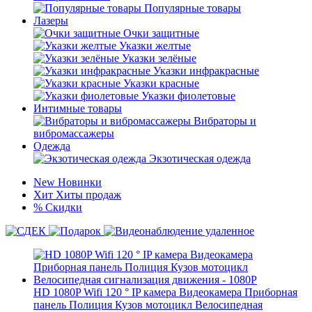
Популярные товары
Лазеры
Очки защитные
Указки желтые
Указки зелёные
Указки инфракрасные
Указки красные
Указки фиолетовые
Интимные товары
Вибраторы и
вибромассажеры
Одежда
Экзотическая одежда
New
Новинки
Хит
Хиты продаж
%
Скидки
HD 1080P Wifi 120 ° IP камера Видеокамера Приборная
панель Полиция Кузов мотоцикл Велосипедная