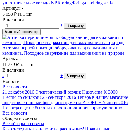
уплотнительное кольцо NBR oring/foring/quad ring seals
Артикул: -
5 053
₽
за 1 шт
В наличии
-
+
В корзину
Быстрый просмотр
Аптечка первой помощи, оборудование для выживания и
кемпинга, Походное снаряжение для выживания на природе
Артикул: -
11 779
₽
за 1 шт
В наличии
-
+
В корзину
Новости
Все новости
21 декабря 2016
Электрический резчик Husqvarna K 3000
Electric со скидкой!
25 сентября 2016
Теперь в нашем магазине
представлен новый бренд инструмента ATORCH
5 июня 2016
Никогда еще не было так просто пропилить прямую линию
Все новости
Обзоры и советы
Все обзоры и советы
Как отследить транспорт на расстояние?
Правильные