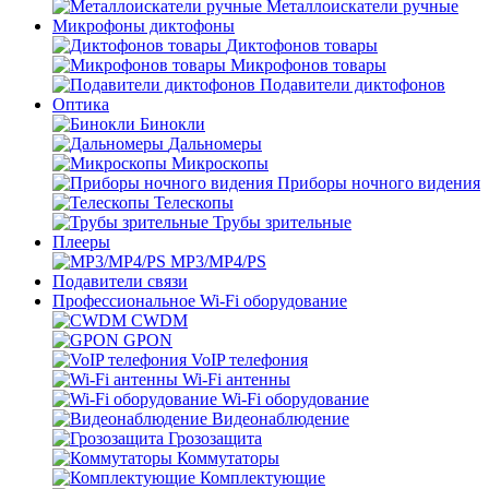
Металлоискатели ручные
Микрофоны диктофоны
Диктофонов товары
Микрофонов товары
Подавители диктофонов
Оптика
Бинокли
Дальномеры
Микроскопы
Приборы ночного видения
Телескопы
Трубы зрительные
Плееры
MP3/MP4/PS
Подавители связи
Профессиональное Wi-Fi оборудование
CWDM
GPON
VoIP телефония
Wi-Fi антенны
Wi-Fi оборудование
Видеонаблюдение
Грозозащита
Коммутаторы
Комплектующие