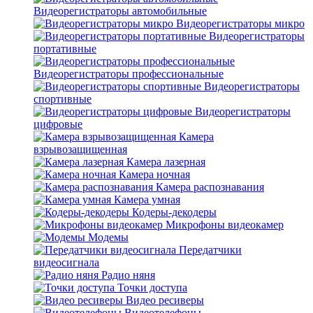
Видеорегистраторы автомобильные
Видеорегистраторы микро
Видеорегистраторы
портативные
Видеорегистраторы профессиональные
Видеорегистраторы
спортивные
Видеорегистраторы
цифровые
Камера
взрывозащищенная
Камера лазерная
Камера ночная
Камера распознавания
Камера умная
Кодеры-декодеры
Микрофоны видеокамер
Модемы
Передатчики
видеосигнала
Радио няня
Точки доступа
Видео ресиверы
Видеотелефоны