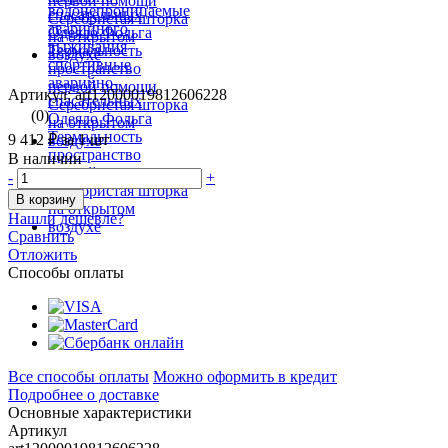
Артикул: art12000019812606228
(0)
9 412 ₽
за 1 шт
В наличии
-
+
В корзину
Нашли дешевле?
Сравнить
Отложить
Способы оплаты
Все способы оплаты
Можно оформить в кредит
Подробнее о доставке
Основные характеристики
Артикул