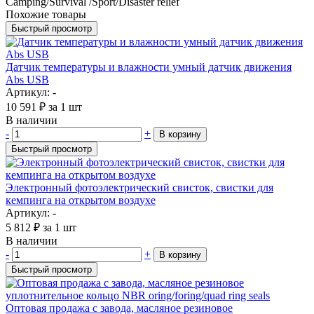
Camping/Survival /Sport/Disaster relief
Похожие товары
Быстрый просмотр
Датчик температуры и влажности умный датчик движения
Abs USB
Артикул: -
10 591
₽
за 1 шт
В наличии
-
+
В корзину
Быстрый просмотр
Электронный фотоэлектрический свисток, свистки для
кемпинга на открытом воздухе
Артикул: -
5 812
₽
за 1 шт
В наличии
-
+
В корзину
Быстрый просмотр
Оптовая продажа с завода, масляное резиновое