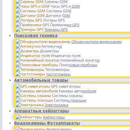
Сирены GSM
Часы GPS и GSM
Системы GSM
Датчики GSM
Логеры GPS
Приёмники GPS
Трекеры GPS
Поисковая техника
Обнаружители видеокамер
Антижучки
Дозимтры
Индикатор поля
Ниленейный локатор
Поисковые приборы
Тепловизоры
Частотомеры
Автомобильные товары
GPS навигаторы
Камеры автомобиля
Системы охраны
Системы помощи
Электроника
Аппаратные кейлоггеры
Кейлоггеры
Видеокамеры Фотоаппараты
Видеокамеры