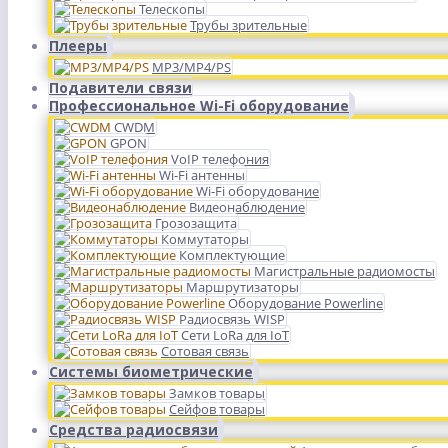
Телескопы
Трубы зрительные
Плееры
MP3/MP4/PS
Подавители связи
Профессиональное Wi-Fi оборудование
CWDM
GPON
VoIP телефония
Wi-Fi антенны
Wi-Fi оборудование
Видеонаблюдение
Грозозащита
Коммутаторы
Комплектующие
Магистральные радиомосты
Маршрутизаторы
Оборудование Powerline
Радиосвязь WISP
Сети LoRa для IoT
Сотовая связь
Системы биометрические
Замков товары
Сейфов товары
Средства радиосвязи