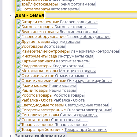
Трейл фотокамеры
Фотоаппараты
Дом - Семья
Батареи солнечные
Бытовые товары
Велосипеда товары
Газовое оборудование
Другие товары
Зоотовары
Измерители-контролеры
Инструменты сада
Картинг запчасти
Квадрокоптеры
Мотоцикла товары
Отмычки замков
Очки мультемидийные
Радио модели
Рации товары
Роботов товары
Рыбалка - Охота
Светодиодные товары
Сигареты электронные
Сигнализация воды
Спорта товары
Товары здоровья
Товары при бетствиях
Защита информации