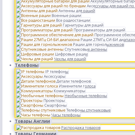
Аккумуляторные батар
Аксессуары для раций по
Антенны для раций
Военные рации
Все радиостанции
Гарнитуры для раций
Программаторы для раций
Программное обеспе
Рации 27МГц СИ-БИ диапазо
Рации для горнолыжников
Спутниковые антенны
Цифровые рации
Чехлы для раций
Телефоны
IP телефоны
Аксессуары
Детали телефонов
Изменители голоса
Коммуникаторы
Необычные телефоны
Проекторы
Смартфоны
Телефоны спутниковые
Часы телефоны
Товары Англии
Распродажа товаров
Товары Германии