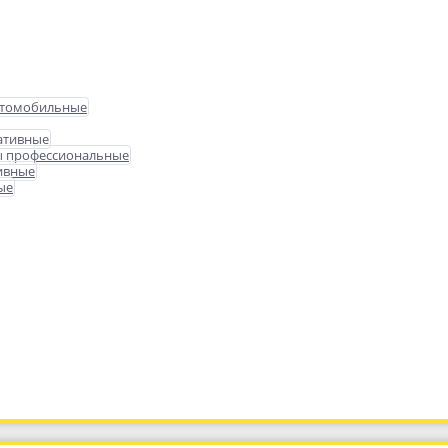
втомобильные
ативные
ы профессиональные
ивные
ые