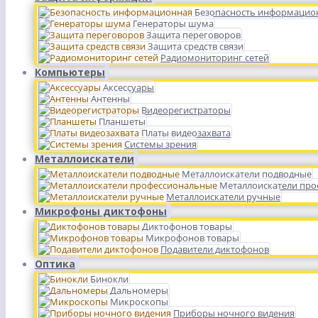
Безопасность информацио
Генераторы шума
Защита переговоров
Защита средств связи
Радиомониторинг сетей
Компьютеры
Аксессуары
Антенны
Видеорегистраторы
Планшеты
Платы видеозахвата
Системы зрения
Металлоискатели
Металлоискатели подводные
Металлоискатели пр
Металлоискатели ручные
Микрофоны диктофоны
Диктофонов товары
Микрофонов товары
Подавители диктофонов
Оптика
Бинокли
Дальномеры
Микроскопы
Приборы ночного видения