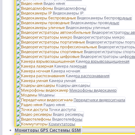
Видео няня
Видеодомофоны
Видеокамеры IP
Видеокамеры беспроводные
Видеокамеры проводные
Видеокамеры уличные
Видеорегистраторы а
Видеорегистраторы микро
Видеорегистраторы порт
Видеорегистратор
Видеорегистраторы спорт
Видеорегистраторы цифров
Камера взрывозащищенная
Камера лазерная
Камера ночная
Камера распознавания
Камера умная
Кодеры-декодеры
Микрофоны видеокамер
Модемы
Передатчики видеосигнала
Радио няня
Точки доступа
Видео ресиверы
Видеотелефоны
Коммутаторы
Мониторы GPS Системы GSM