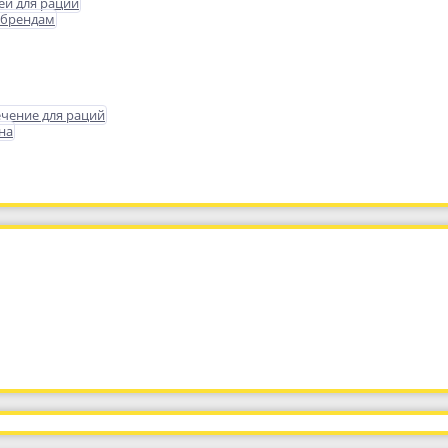
еи для раций
 брендам
чение для раций
на