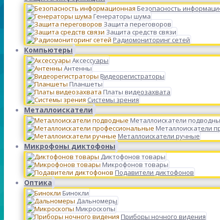
Безопасность информаци
Генераторы шума
Защита переговоров
Защита средств связи
Радиомониторинг сетей
Компьютеры
Аксессуары
Антенны
Видеорегистраторы
Планшеты
Платы видеозахвата
Системы зрения
Металлоискатели
Металлоискатели подводн
Металлоискатели п
Металлоискатели ручные
Микрофоны диктофоны
Диктофонов товары
Микрофонов товары
Подавители диктофонов
Оптика
Бинокли
Дальномеры
Микроскопы
Приборы ночного видения