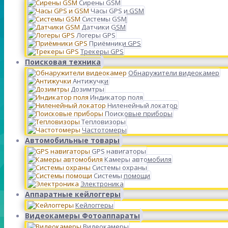
Сирены GSM
Часы GPS и GSM
Системы GSM
Датчики GSM
Логеры GPS
Приёмники GPS
Трекеры GPS
Поисковая техника
Обнаружители видеокамер
Антижучки
Дозимтры
Индикатор поля
Ниленейный локатор
Поисковые приборы
Тепловизоры
Частотомеры
Автомобильные товары
GPS навигаторы
Камеры автомобиля
Системы охраны
Системы помощи
Электроника
Аппаратные кейлоггеры
Кейлоггеры
Видеокамеры Фотоаппараты
Видеокамеры