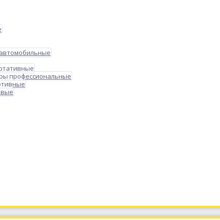
е
 автомобильные
ортативные
ры профессиональные
ртивные
овые