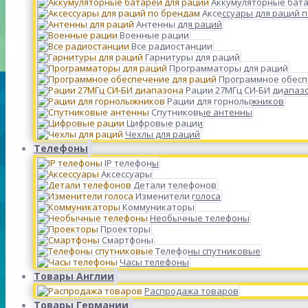
Аккумуляторные бата
Аксессуары для раций 
Антенны для раций
Военные рации
Все радиостанции
Гарнитуры для раций
Программаторы для раций
Программное обесп
Рации 27МГц СИ-БИ диапаз
Рации для горнолыжников
Спутниковые антенны
Цифровые рации
Чехлы для раций
Телефоны
IP телефоны
Аксессуары
Детали телефонов
Изменители голоса
Коммуникаторы
Необычные телефоны
Проекторы
Смартфоны
Телефоны спутниковые
Часы телефоны
Товары Англии
Распродажа товаров
Товары Германии