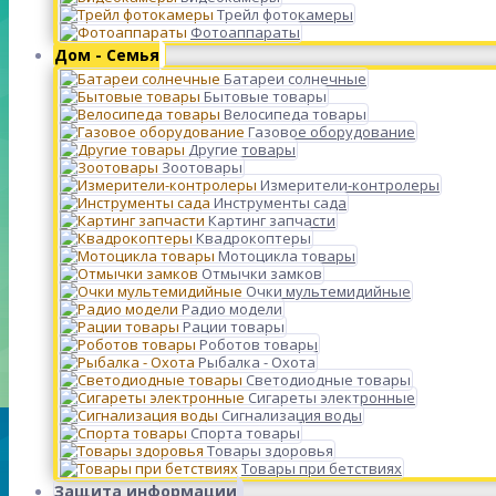
Трейл фотокамеры
Фотоаппараты
Дом - Семья
Батареи солнечные
Бытовые товары
Велосипеда товары
Газовое оборудование
Другие товары
Зоотовары
Измерители-контролеры
Инструменты сада
Картинг запчасти
Квадрокоптеры
Мотоцикла товары
Отмычки замков
Очки мультемидийные
Радио модели
Рации товары
Роботов товары
Рыбалка - Охота
Светодиодные товары
Сигареты электронные
Сигнализация воды
Спорта товары
Товары здоровья
Товары при бетствиях
Защита информации