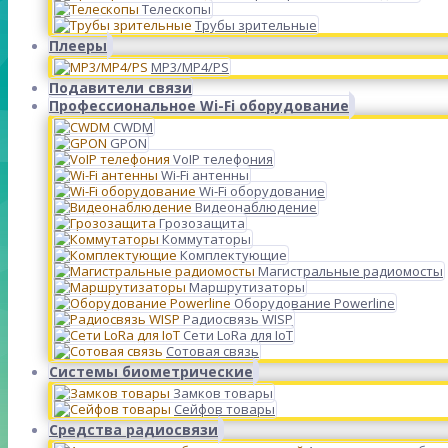
Телескопы
Трубы зрительные
Плееры
MP3/MP4/PS
Подавители связи
Профессиональное Wi-Fi оборудование
CWDM
GPON
VoIP телефония
Wi-Fi антенны
Wi-Fi оборудование
Видеонаблюдение
Грозозащита
Коммутаторы
Комплектующие
Магистральные радиомосты
Маршрутизаторы
Оборудование Powerline
Радиосвязь WISP
Сети LoRa для IoT
Сотовая связь
Системы биометрические
Замков товары
Сейфов товары
Средства радиосвязи