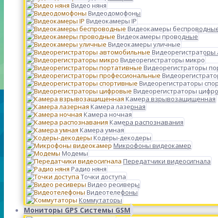
Видео няня
Видеодомофоны
Видеокамеры IP
Видеокамеры беспроводны
Видеокамеры проводные
Видеокамеры уличные
Видеорегистраторы
Видеорегистраторы микро
Видеорегистраторы п
Видеорегистрато
Видеорегистраторы спо
Видеорегистраторы цифр
Камера взрывозащищенная
Камера лазерная
Камера ночная
Камера распознавания
Камера умная
Кодеры-декодеры
Микрофоны видеокамер
Модемы
Передатчики видеосигнала
Радио няня
Точки доступа
Видео ресиверы
Видеотелефоны
Коммутаторы
Мониторы GPS Системы GSM