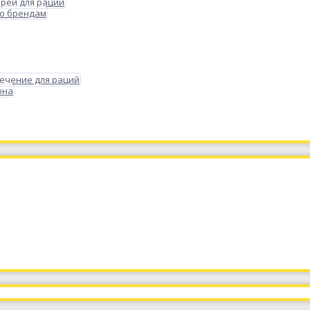
реи для раций
по брендам
ечение для раций
она