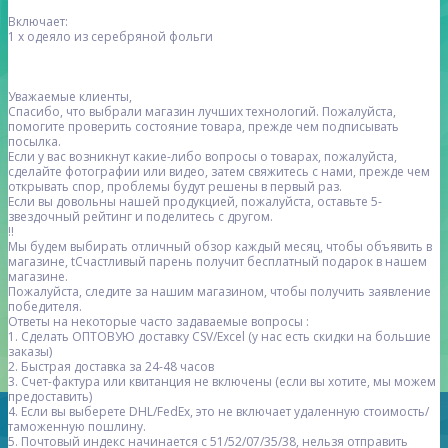
Включает:
1 х одеяло из серебряной фольги
Уважаемые клиенты,
Спасибо, что выбрали магазин лучших технологий. Пожалуйста,
помогите проверить состояние товара, прежде чем подписывать
посылка.
Если у вас возникнут какие-либо вопросы о товарах, пожалуйста,
сделайте фотографии или видео, затем свяжитесь с нами, прежде чем
открывать спор, проблемы будут решены в первый раз.
Если вы довольны нашей продукцией, пожалуйста, оставьте 5-
звездочный рейтинг и поделитесь с другом.
!!
Мы будем выбирать отличный обзор каждый месяц, чтобы объявить в
магазине, tСчастливый парень получит бесплатный подарок в нашем
магазине.
Пожалуйста, следите за нашим магазином, чтобы получить заявление
победителя.
Ответы на некоторые часто задаваемые вопросы :
1. Сделать ОПТОВУЮ доставку CSV/Excel (у нас есть скидки на большие
заказы)
2. Быстрая доставка за 24-48 часов
3. Счет-фактура или квитанция не включены (если вы хотите, мы можем
предоставить)
4. Если вы выберете DHL/FedEx, это не включает удаленную стоимость/
таможенную пошлину.
5. Почтовый индекс начинается с 51/52/07/35/38, нельзя отправить