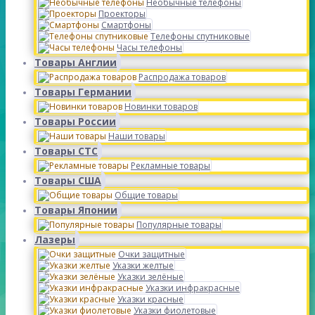
Необычные телефоны
Проекторы
Смартфоны
Телефоны спутниковые
Часы телефоны
Товары Англии
Распродажа товаров
Товары Германии
Новинки товаров
Товары России
Наши товары
Товары СТС
Рекламные товары
Товары США
Общие товары
Товары Японии
Популярные товары
Лазеры
Очки защитные
Указки желтые
Указки зелёные
Указки инфракрасные
Указки красные
Указки фиолетовые