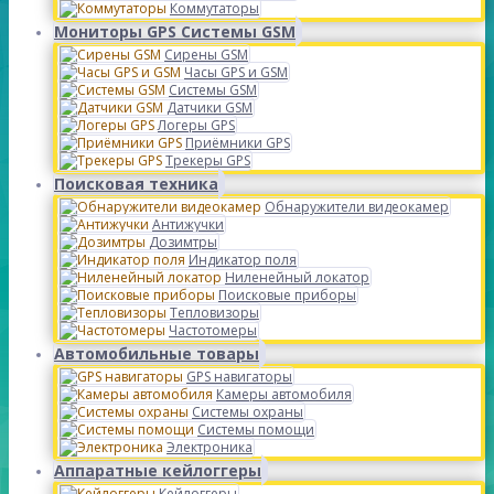
Коммутаторы
Мониторы GPS Системы GSM
Сирены GSM
Часы GPS и GSM
Системы GSM
Датчики GSM
Логеры GPS
Приёмники GPS
Трекеры GPS
Поисковая техника
Обнаружители видеокамер
Антижучки
Дозимтры
Индикатор поля
Ниленейный локатор
Поисковые приборы
Тепловизоры
Частотомеры
Автомобильные товары
GPS навигаторы
Камеры автомобиля
Системы охраны
Системы помощи
Электроника
Аппаратные кейлоггеры
Кейлоггеры