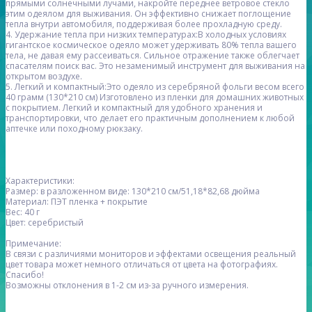
прямыми солнечными лучами, накройте переднее ветровое стекло
этим одеялом для выживания. Он эффективно снижает поглощение
тепла внутри автомобиля, поддерживая более прохладную среду.
4. Удержание тепла при низких температурах:В холодных условиях
гигантское космическое одеяло может удерживать 80% тепла вашего
тела, не давая ему рассеиваться. Сильное отражение также облегчает
спасателям поиск вас. Это незаменимый инструмент для выживания на
открытом воздухе.
5. Легкий и компактный:Это одеяло из серебряной фольги весом всего
40 грамм (130*210 см) Изготовлено из пленки для домашних животных
с покрытием. Легкий и компактный для удобного хранения и
транспортировки, что делает его практичным дополнением к любой
аптечке или походному рюкзаку.
Характеристики:
Размер: в разложенном виде: 130*210 см/51,18*82,68 дюйма
Материал: ПЭТ пленка + покрытие
Вес: 40 г
Цвет: серебристый
Примечание:
В связи с различиями мониторов и эффектами освещения реальный
цвет товара может немного отличаться от цвета на фотографиях.
Спасибо!
Возможны отклонения в 1-2 см из-за ручного измерения.