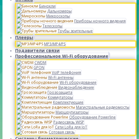
Бинокли
Дальномеры
Микроскопы
Приборы ночного видения
Телескопы
Трубы зрительные
Плееры
MP3/MP4/PS
Подавители связи
Профессиональное Wi-Fi оборудование
CWDM
GPON
VoIP телефония
Wi-Fi антенны
Wi-Fi оборудование
Видеонаблюдение
Грозозащита
Коммутаторы
Комплектующие
Магистральные радиомосты
Маршрутизаторы
Оборудование Powerline
Радиосвязь WISP
Сети LoRa для IoT
Сотовая связь
Системы биометрические