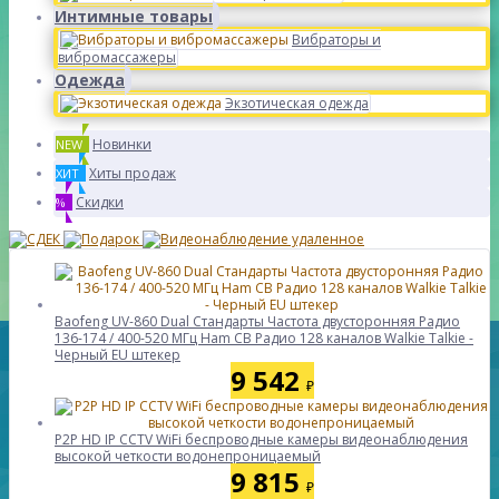
Интимные товары
Вибраторы и
вибромассажеры
Одежда
Экзотическая одежда
Новинки
NEW
Хиты продаж
ХИТ
Скидки
%
Baofeng UV-860 Dual Стандарты Частота двусторонняя Радио
136-174 / 400-520 МГц Ham CB Радио 128 каналов Walkie Talkie -
Черный EU штекер
9 542
₽
P2P HD IP CCTV WiFi беспроводные камеры видеонаблюдения
высокой четкости водонепроницаемый
9 815
₽