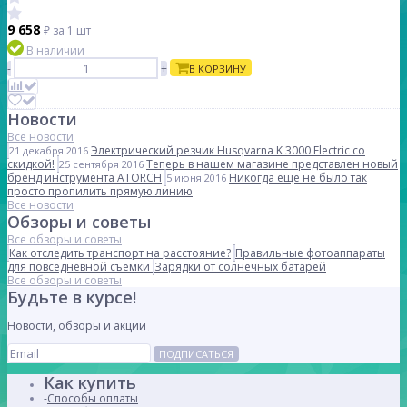
9 658
₽
за 1 шт
В наличии
-
+
В КОРЗИНУ
Новости
Все новости
Электрический резчик Husqvarna K 3000 Electric со
21 декабря 2016
скидкой!
Теперь в нашем магазине представлен новый
25 сентября 2016
бренд инструмента ATORCH
Никогда еще не было так
5 июня 2016
просто пропилить прямую линию
Все новости
Обзоры и советы
Все обзоры и советы
Как отследить транспорт на расстояние?
Правильные фотоаппараты
для повседневной съемки
Зарядки от солнечных батарей
Все обзоры и советы
Будьте в курсе!
Новости, обзоры и акции
ПОДПИСАТЬСЯ
Как купить
Способы оплаты