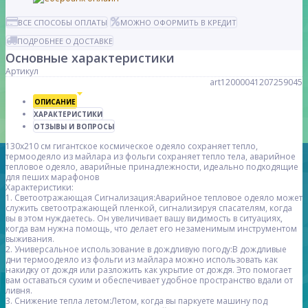
ВСЕ СПОСОБЫ ОПЛАТЫ
МОЖНО ОФОРМИТЬ В КРЕДИТ
ПОДРОБНЕЕ О ДОСТАВКЕ
Основные характеристики
Артикул
art12000041207259045
ОПИСАНИЕ
ХАРАКТЕРИСТИКИ
ОТЗЫВЫ И ВОПРОСЫ
130x210 см гигантское космическое одеяло сохраняет тепло,
термоодеяло из майлара из фольги сохраняет тепло тела, аварийное
тепловое одеяло, аварийные принадлежности, идеально подходящие
для пеших марафонов
Характеристики:
1. Светоотражающая Сигнализация:Аварийное тепловое одеяло может
служить светоотражающей пленкой, сигнализируя спасателям, когда
вы в этом нуждаетесь. Он увеличивает вашу видимость в ситуациях,
когда вам нужна помощь, что делает его незаменимым инструментом
выживания.
2. Универсальное использование в дождливую погоду:В дождливые
дни термоодеяло из фольги из майлара можно использовать как
накидку от дождя или разложить как укрытие от дождя. Это помогает
вам оставаться сухим и обеспечивает удобное пространство вдали от
ливня.
3. Снижение тепла летом:Летом, когда вы паркуете машину под