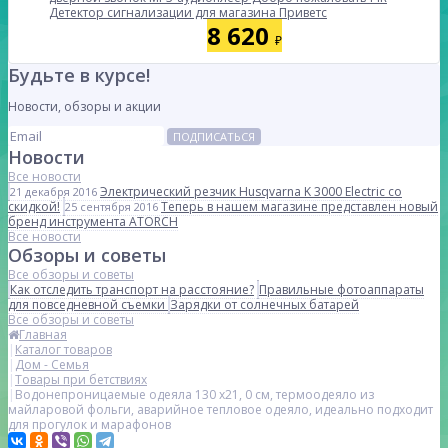
Детектор сигнализации для магазина Приветс
8 620
₽
Будьте в курсе!
Новости, обзоры и акции
ПОДПИСАТЬСЯ
Новости
Все новости
Электрический резчик Husqvarna K 3000 Electric со
21 декабря 2016
скидкой!
Теперь в нашем магазине представлен новый
25 сентября 2016
бренд инструмента ATORCH
Все новости
Обзоры и советы
Все обзоры и советы
Как отследить транспорт на расстояние?
Правильные фотоаппараты
для повседневной съемки
Зарядки от солнечных батарей
Все обзоры и советы
Главная
Каталог товаров
Дом - Семья
Товары при бетствиях
Водонепроницаемые одеяла 130 х21, 0 см, термоодеяло из
майларовой фольги, аварийное тепловое одеяло, идеально подходит
для прогулок и марафонов