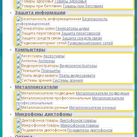
Товары здоровья
Товары при бетствиях
Защита информации
Безопасность
информационная
Генераторы шума
Защита переговоров
Защита средств связи
Радиомониторинг сетей
Компьютеры
Аксессуары
Антенны
Видеорегистраторы
Планшеты
Платы видеозахвата
Системы зрения
Металлоискатели
Металлоискатели подводные
Металлоискатели
профессиональные
Металлоискатели ручные
Микрофоны диктофоны
Диктофонов товары
Микрофонов товары
Подавители диктофонов
Оптика