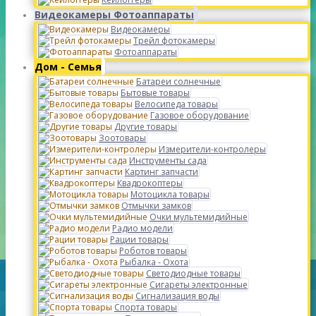
Видеокамеры Фотоаппараты
Видеокамеры
Трейл фотокамеры
Фотоаппараты
Дом - Семья
Батареи солнечные
Бытовые товары
Велосипеда товары
Газовое оборудование
Другие товары
Зоотовары
Измерители-контролеры
Инструменты сада
Картинг запчасти
Квадрокоптеры
Мотоцикла товары
Отмычки замков
Очки мультемидийные
Радио модели
Рации товары
Роботов товары
Рыбалка - Охота
Светодиодные товары
Сигареты электронные
Сигнализация воды
Спорта товары