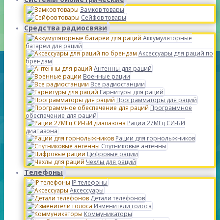
Замков товары
Сейфов товары
Средства радиосвязи
Аккумуляторные
батареи для раций
Аксессуары для раций по
брендам
Антенны для раций
Военные рации
Все радиостанции
Гарнитуры для раций
Программаторы для раций
Программное
обеспечение для раций
Рации 27МГц СИ-БИ
диапазона
Рации для горнолыжников
Спутниковые антенны
Цифровые рации
Чехлы для раций
Телефоны
IP телефоны
Аксессуары
Детали телефонов
Изменители голоса
Коммуникаторы