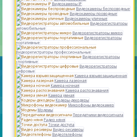
Видеокамеры IP
Видеокамеры беспроводные
Видеокамеры проводные
Видеокамеры уличные
Видеорегистраторы
автомобильные
Видеорегистраторы микро
Видеорегистраторы
портативные
Видеорегистраторы профессиональные
Видеорегистраторы
спортивные
Видеорегистраторы
цифровые
Камера взрывозащищенная
Камера лазерная
Камера ночная
Камера распознавания
Камера умная
Кодеры-декодеры
Микрофоны видеокамер
Модемы
Передатчики видеосигнала
Радио няня
Точки доступа
Видео ресиверы
Видеотелефоны