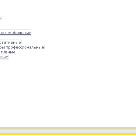
е
 автомобильные
ортативные
ры профессиональные
ртивные
овые