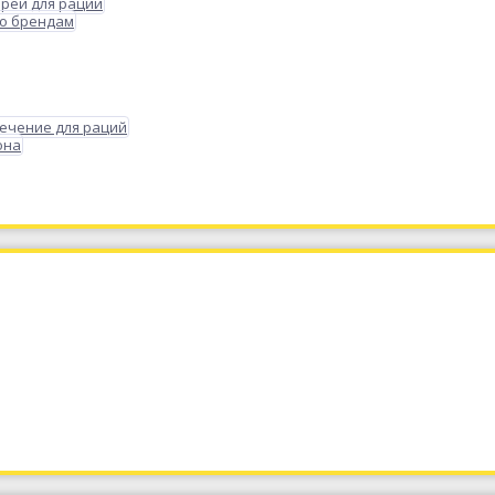
реи для раций
по брендам
ечение для раций
она