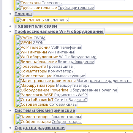
Телескопы
Трубы зрительные
Плееры
MP3/MP4/PS
Подавители связи
Профессиональное Wi-Fi оборудование
CWDM
GPON
VoIP телефония
Wi-Fi антенны
Wi-Fi оборудование
Видеонаблюдение
Грозозащита
Коммутаторы
Комплектующие
Магистральные радиомосты
Маршрутизаторы
Оборудование Powerline
Радиосвязь WISP
Сети LoRa для IoT
Сотовая связь
Системы биометрические
Замков товары
Сейфов товары
Средства радиосвязи