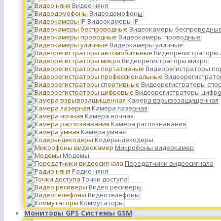
Видео няня
Видеодомофоны
Видеокамеры IP
Видеокамеры беспроводны
Видеокамеры проводные
Видеокамеры уличные
Видеорегистраторы
Видеорегистраторы микро
Видеорегистраторы п
Видеорегистрато
Видеорегистраторы спо
Видеорегистраторы цифр
Камера взрывозащищенная
Камера лазерная
Камера ночная
Камера распознавания
Камера умная
Кодеры-декодеры
Микрофоны видеокамер
Модемы
Передатчики видеосигнала
Радио няня
Точки доступа
Видео ресиверы
Видеотелефоны
Коммутаторы
Мониторы GPS Системы GSM