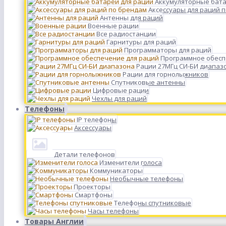
Аккумуляторные бата
Аксессуары для раций 
Антенны для раций
Военные рации
Все радиостанции
Гарнитуры для раций
Программаторы для раций
Программное обесп
Рации 27МГц СИ-БИ диапаз
Рации для горнолыжников
Спутниковые антенны
Цифровые рации
Чехлы для раций
Телефоны
IP телефоны
Аксессуары
Детали телефонов
Изменители голоса
Коммуникаторы
Необычные телефоны
Проекторы
Смартфоны
Телефоны спутниковые
Часы телефоны
Товары Англии