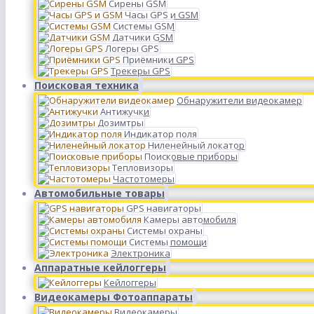
Сирены GSM
Часы GPS и GSM
Системы GSM
Датчики GSM
Логеры GPS
Приёмники GPS
Трекеры GPS
Поисковая техника
Обнаружители видеокамер
Антижучки
Дозимтры
Индикатор поля
Ниленейный локатор
Поисковые приборы
Тепловизоры
Частотомеры
Автомобильные товары
GPS навигаторы
Камеры автомобиля
Системы охраны
Системы помощи
Электроника
Аппаратные кейлоггеры
Кейлоггеры
Видеокамеры Фотоаппараты
Видеокамеры