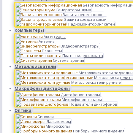
Безопасность информаци
Генераторы шума
Защита переговоров
Защита средств связи
Радиомониторинг сетей
Компьютеры
Аксессуары
Антенны
Видеорегистраторы
Планшеты
Платы видеозахвата
Системы зрения
Металлоискатели
Металлоискатели подводн
Металлоискатели п
Металлоискатели ручные
Микрофоны диктофоны
Диктофонов товары
Микрофонов товары
Подавители диктофонов
Оптика
Бинокли
Дальномеры
Микроскопы
Приборы ночного видения