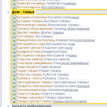
Трейл фотокамеры
Фотоаппараты
Дом - Семья
Батареи солнечные
Бытовые товары
Велосипеда товары
Газовое оборудование
Другие товары
Зоотовары
Измерители-контролеры
Инструменты сада
Картинг запчасти
Квадрокоптеры
Мотоцикла товары
Отмычки замков
Очки мультемидийные
Радио модели
Рации товары
Роботов товары
Рыбалка - Охота
Светодиодные товары
Сигареты электронные
Сигнализация воды
Спорта товары
Товары здоровья
Товары при бетствиях
Защита информации