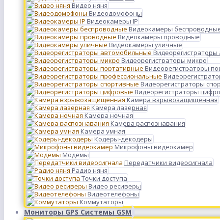
Видео няня
Видеодомофоны
Видеокамеры IP
Видеокамеры беспроводны
Видеокамеры проводные
Видеокамеры уличные
Видеорегистраторы
Видеорегистраторы микро
Видеорегистраторы п
Видеорегистрато
Видеорегистраторы спо
Видеорегистраторы цифр
Камера взрывозащищенная
Камера лазерная
Камера ночная
Камера распознавания
Камера умная
Кодеры-декодеры
Микрофоны видеокамер
Модемы
Передатчики видеосигнала
Радио няня
Точки доступа
Видео ресиверы
Видеотелефоны
Коммутаторы
Мониторы GPS Системы GSM