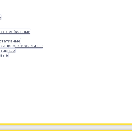
е
 автомобильные
ортативные
ры профессиональные
ртивные
овые