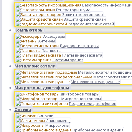
Безопасность информаци
Генераторы шума
Защита переговоров
Защита средств связи
Радиомониторинг сетей
Компьютеры
Аксессуары
Антенны
Видеорегистраторы
Планшеты
Платы видеозахвата
Системы зрения
Металлоискатели
Металлоискатели подводн
Металлоискатели п
Металлоискатели ручные
Микрофоны диктофоны
Диктофонов товары
Микрофонов товары
Подавители диктофонов
Оптика
Бинокли
Дальномеры
Микроскопы
Приборы ночного видения