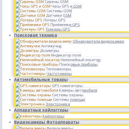
Сирены GSM
Часы GPS и GSM
Системы GSM
Датчики GSM
Логеры GPS
Приёмники GPS
Трекеры GPS
Поисковая техника
Обнаружители видеокамер
Антижучки
Дозимтры
Индикатор поля
Ниленейный локатор
Поисковые приборы
Тепловизоры
Частотомеры
Автомобильные товары
GPS навигаторы
Камеры автомобиля
Системы охраны
Системы помощи
Электроника
Аппаратные кейлоггеры
Кейлоггеры
Видеокамеры Фотоаппараты
Видеокамеры