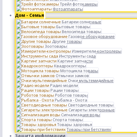
Трейл фотокамеры
Фотоаппараты
Дом - Семья
Батареи солнечные
Бытовые товары
Велосипеда товары
Газовое оборудование
Другие товары
Зоотовары
Измерители-контролеры
Инструменты сада
Картинг запчасти
Квадрокоптеры
Мотоцикла товары
Отмычки замков
Очки мультемидийные
Радио модели
Рации товары
Роботов товары
Рыбалка - Охота
Светодиодные товары
Сигареты электронные
Сигнализация воды
Спорта товары
Товары здоровья
Товары при бетствиях
Защита информации