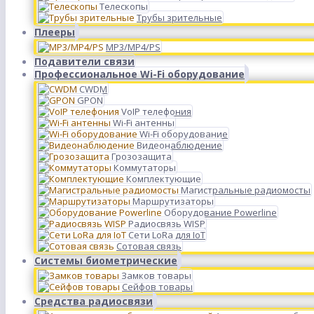
Телескопы
Трубы зрительные
Плееры
MP3/MP4/PS
Подавители связи
Профессиональное Wi-Fi оборудование
CWDM
GPON
VoIP телефония
Wi-Fi антенны
Wi-Fi оборудование
Видеонаблюдение
Грозозащита
Коммутаторы
Комплектующие
Магистральные радиомосты
Маршрутизаторы
Оборудование Powerline
Радиосвязь WISP
Сети LoRa для IoT
Сотовая связь
Системы биометрические
Замков товары
Сейфов товары
Средства радиосвязи