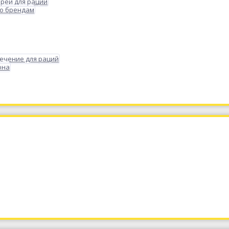
реи для раций
по брендам
ечение для раций
она