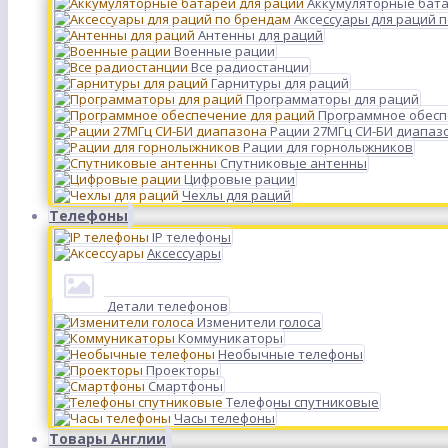
Аккумуляторные бата
Аксессуары для раций 
Антенны для раций
Военные рации
Все радиостанции
Гарнитуры для раций
Программаторы для раций
Программное обесп
Рации 27МГц СИ-БИ диапаз
Рации для горнолыжников
Спутниковые антенны
Цифровые рации
Чехлы для раций
Телефоны
IP телефоны
Аксессуары
Детали телефонов
Изменители голоса
Коммуникаторы
Необычные телефоны
Проекторы
Смартфоны
Телефоны спутниковые
Часы телефоны
Товары Англии