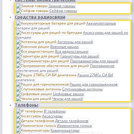
Замков товары
Сейфов товары
Средства радиосвязи
Аккумуляторные
батареи для раций
Аксессуары для раций по
брендам
Антенны для раций
Военные рации
Все радиостанции
Гарнитуры для раций
Программаторы для раций
Программное
обеспечение для раций
Рации 27МГц СИ-БИ
диапазона
Рации для горнолыжников
Спутниковые антенны
Цифровые рации
Чехлы для раций
Телефоны
IP телефоны
Аксессуары
Детали телефонов
Изменители голоса
Коммуникаторы