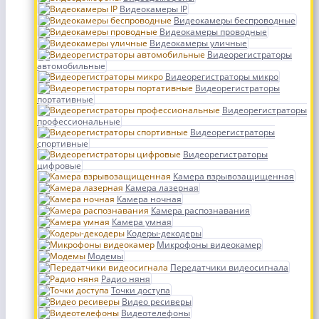
Видеокамеры IP
Видеокамеры беспроводные
Видеокамеры проводные
Видеокамеры уличные
Видеорегистраторы
автомобильные
Видеорегистраторы микро
Видеорегистраторы
портативные
Видеорегистраторы
профессиональные
Видеорегистраторы
спортивные
Видеорегистраторы
цифровые
Камера взрывозащищенная
Камера лазерная
Камера ночная
Камера распознавания
Камера умная
Кодеры-декодеры
Микрофоны видеокамер
Модемы
Передатчики видеосигнала
Радио няня
Точки доступа
Видео ресиверы
Видеотелефоны