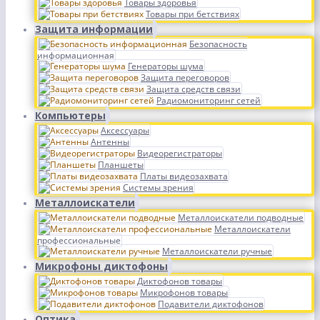
Товары здоровья
Товары при бетствиях
Защита информации
Безопасность
информационная
Генераторы шума
Защита переговоров
Защита средств связи
Радиомониторинг сетей
Компьютеры
Аксессуары
Антенны
Видеорегистраторы
Планшеты
Платы видеозахвата
Системы зрения
Металлоискатели
Металлоискатели подводные
Металлоискатели
профессиональные
Металлоискатели ручные
Микрофоны диктофоны
Диктофонов товары
Микрофонов товары
Подавители диктофонов
Оптика