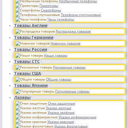
Необычные телефоны
Проекторы
Смартфоны
Телефоны спутниковые
Часы телефоны
Товары Англии
Распродажа товаров
Товары Германии
Новинки товаров
Товары России
Наши товары
Товары СТС
Рекламные товары
Товары США
Общие товары
Товары Японии
Популярные товары
Лазеры
Очки защитные
Указки желтые
Указки зелёные
Указки инфракрасные
Указки красные
Указки фиолетовые