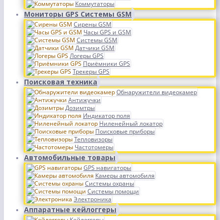
Коммутаторы
Мониторы GPS Системы GSM
Сирены GSM
Часы GPS и GSM
Системы GSM
Датчики GSM
Логеры GPS
Приёмники GPS
Трекеры GPS
Поисковая техника
Обнаружители видеокамер
Антижучки
Дозимтры
Индикатор поля
Ниленейный локатор
Поисковые приборы
Тепловизоры
Частотомеры
Автомобильные товары
GPS навигаторы
Камеры автомобиля
Системы охраны
Системы помощи
Электроника
Аппаратные кейлоггеры
Кейлоггеры