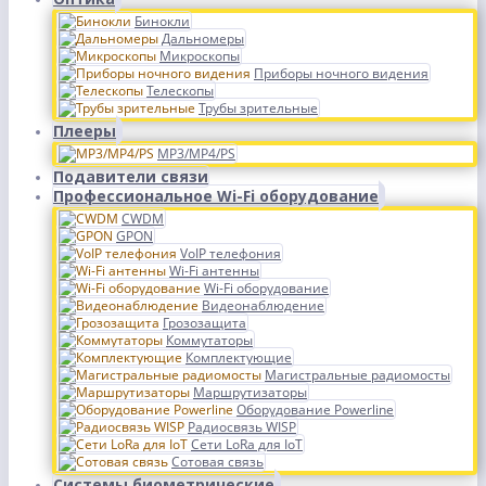
Бинокли
Дальномеры
Микроскопы
Приборы ночного видения
Телескопы
Трубы зрительные
Плееры
MP3/MP4/PS
Подавители связи
Профессиональное Wi-Fi оборудование
CWDM
GPON
VoIP телефония
Wi-Fi антенны
Wi-Fi оборудование
Видеонаблюдение
Грозозащита
Коммутаторы
Комплектующие
Магистральные радиомосты
Маршрутизаторы
Оборудование Powerline
Радиосвязь WISP
Сети LoRa для IoT
Сотовая связь
Системы биометрические