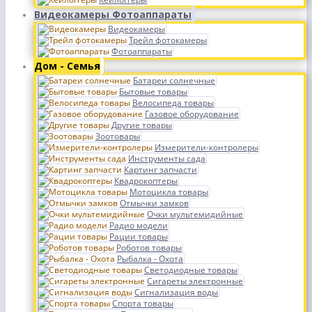
Видеокамеры Фотоаппараты
Видеокамеры
Трейл фотокамеры
Фотоаппараты
Дом - Семья
Батареи солнечные
Бытовые товары
Велосипеда товары
Газовое оборудование
Другие товары
Зоотовары
Измерители-контролеры
Инструменты сада
Картинг запчасти
Квадрокоптеры
Мотоцикла товары
Отмычки замков
Очки мультемидийные
Радио модели
Рации товары
Роботов товары
Рыбалка - Охота
Светодиодные товары
Сигареты электронные
Сигнализация воды
Спорта товары