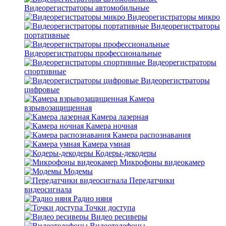
Видеорегистраторы автомобильные
Видеорегистраторы микро
Видеорегистраторы
портативные
Видеорегистраторы профессиональные
Видеорегистраторы
спортивные
Видеорегистраторы
цифровые
Камера
взрывозащищенная
Камера лазерная
Камера ночная
Камера распознавания
Камера умная
Кодеры-декодеры
Микрофоны видеокамер
Модемы
Передатчики
видеосигнала
Радио няня
Точки доступа
Видео ресиверы
Видеотелефоны