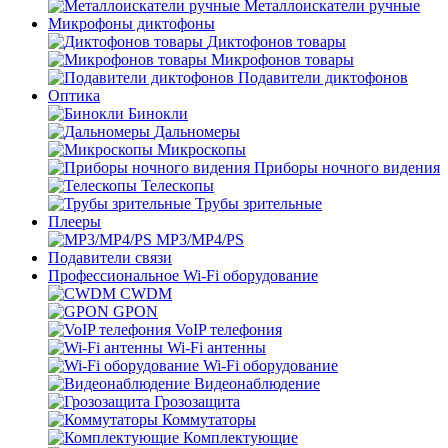
Металлоискатели ручные
Микрофоны диктофоны
Диктофонов товары
Микрофонов товары
Подавители диктофонов
Оптика
Бинокли
Дальномеры
Микроскопы
Приборы ночного видения
Телескопы
Трубы зрительные
Плееры
MP3/MP4/PS
Подавители связи
Профессиональное Wi-Fi оборудование
CWDM
GPON
VoIP телефония
Wi-Fi антенны
Wi-Fi оборудование
Видеонаблюдение
Грозозащита
Коммутаторы
Комплектующие