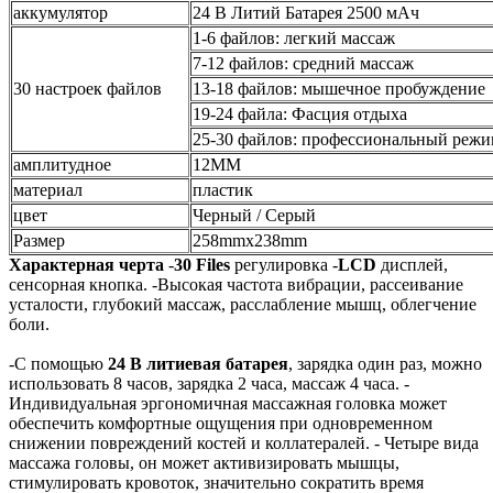
аккумулятор
24 В Литий Батарея 2500 мАч
1-6 файлов: легкий массаж
7-12 файлов: средний массаж
30 настроек файлов
13-18 файлов: мышечное пробуждение
19-24 файла: Фасция отдыха
25-30 файлов: профессиональный реж
амплитудное
12MM
материал
пластик
цвет
Черный / Серый
Размер
258mmx238mm
Характерная черта
-
30 Files
регулировка
-
LCD
дисплей,
сенсорная кнопка.
-Высокая частота вибрации, рассеивание
усталости, глубокий массаж, расслабление мышц, облегчение
боли.
-С помощью
24 В литиевая батарея
, зарядка один раз, можно
использовать 8 часов, зарядка 2 часа, массаж 4 часа.
-
Индивидуальная эргономичная массажная головка может
обеспечить комфортные ощущения при одновременном
снижении повреждений костей и коллатералей.
- Четыре вида
массажа головы, он может активизировать мышцы,
стимулировать кровоток, значительно сократить время