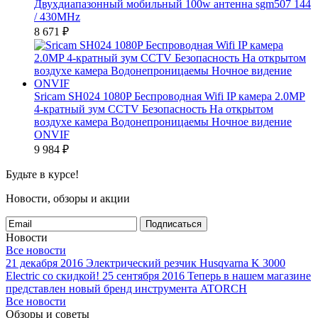
Двухдиапазонный мобильный 100w антенна sgm507 144
/ 430MHz
8 671
₽
Sricam SH024 1080P Беспроводная Wifi IP камера 2.0MP
4-кратный зум CCTV Безопасность На открытом
воздухе камера Водонепроницаемы Ночное видение
ONVIF
9 984
₽
Будьте в курсе!
Новости, обзоры и акции
Подписаться
Новости
Все новости
21 декабря 2016
Электрический резчик Husqvarna K 3000
Electric со скидкой!
25 сентября 2016
Теперь в нашем магазине
представлен новый бренд инструмента ATORCH
Все новости
Обзоры и советы