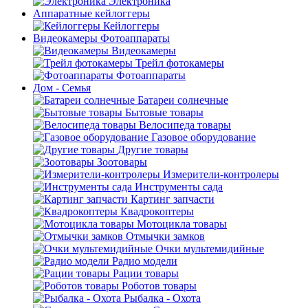
Электроника
Аппаратные кейлоггеры
Кейлоггеры
Видеокамеры Фотоаппараты
Видеокамеры
Трейл фотокамеры
Фотоаппараты
Дом - Семья
Батареи солнечные
Бытовые товары
Велосипеда товары
Газовое оборудование
Другие товары
Зоотовары
Измерители-контролеры
Инструменты сада
Картинг запчасти
Квадрокоптеры
Мотоцикла товары
Отмычки замков
Очки мультемидийные
Радио модели
Рации товары
Роботов товары
Рыбалка - Охота