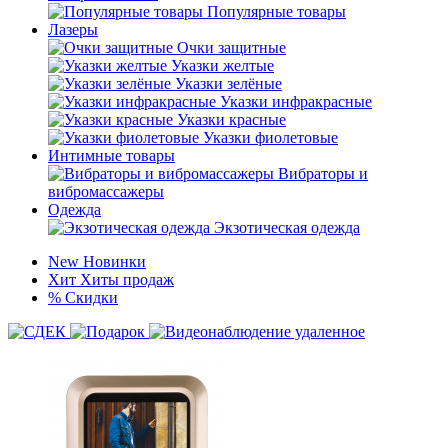
Популярные товары
Лазеры
Очки защитные
Указки желтые
Указки зелёные
Указки инфракрасные
Указки красные
Указки фиолетовые
Интимные товары
Вибраторы и
вибромассажеры
Одежда
Экзотическая одежда
New
Новинки
Хит
Хиты продаж
%
Скидки