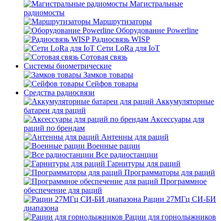
Магистральные
радиомосты
Маршрутизаторы
Оборудование Powerline
Радиосвязь WISP
Сети LoRa для IoT
Сотовая связь
Системы биометрические
Замков товары
Сейфов товары
Средства радиосвязи
Аккумуляторные
батареи для раций
Аксессуары для
раций по брендам
Антенны для раций
Военные рации
Все радиостанции
Гарнитуры для раций
Программаторы для раций
Программное
обеспечение для раций
Рации 27МГц СИ-БИ
диапазона
Рации для горнолыжников