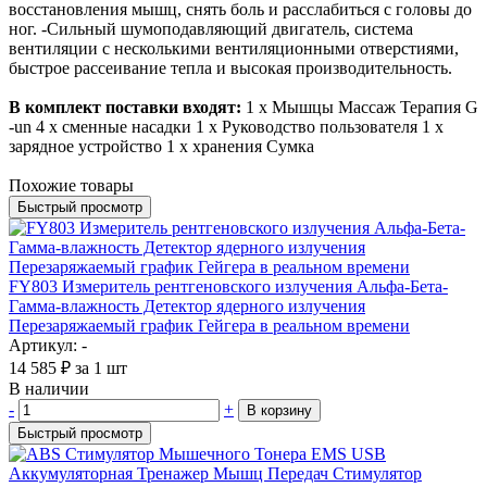
восстановления мышц, снять боль и расслабиться с головы до
ног.
-Сильный шумоподавляющий двигатель, система
вентиляции с несколькими вентиляционными отверстиями,
быстрое рассеивание тепла и высокая производительность.
В комплект поставки входят:
1 х Мышцы Массаж Терапия G
-un
4 х сменные насадки
1 х Руководство пользователя
1 х
зарядное устройство
1 х хранения Сумка
Похожие товары
Быстрый просмотр
FY803 Измеритель рентгеновского излучения Альфа-Бета-
Гамма-влажность Детектор ядерного излучения
Перезаряжаемый график Гейгера в реальном времени
Артикул: -
14 585
₽
за 1 шт
В наличии
-
+
В корзину
Быстрый просмотр