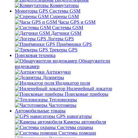
Коммутаторы
Мониторы GPS Системы GSM
Сирены GSM
Часы GPS и GSM
Системы GSM
Датчики GSM
Логеры GPS
Приёмники GPS
Трекеры GPS
Поисковая техника
Обнаружители
видеокамер
Антижучки
Дозимтры
Индикатор поля
Ниленейный локатор
Поисковые приборы
Тепловизоры
Частотомеры
Автомобильные товары
GPS навигаторы
Камеры автомобиля
Системы охраны
Системы помощи