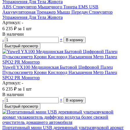
ABS Стимулятор Мышечного Тонера EMS USB
Аккумуляторная Тренажер Мышц Передач Стимулятор
Упражнения Для Тела Живота
Артикул: -
6 235
₽
за 1 шт
В наличии
-
+
В корзину
Быстрый просмотр
Yuwell YX100 Медицинская Бытовой Цифровой Палец
Пульсоксиметр Крови Кислород Насыщения Метр Палец
SPO2 PR Монитор
Артикул: -
6 235
₽
за 1 шт
В наличии
-
+
В корзину
Быстрый просмотр
Портативный мини USB деревянный ультразвуковой аромат