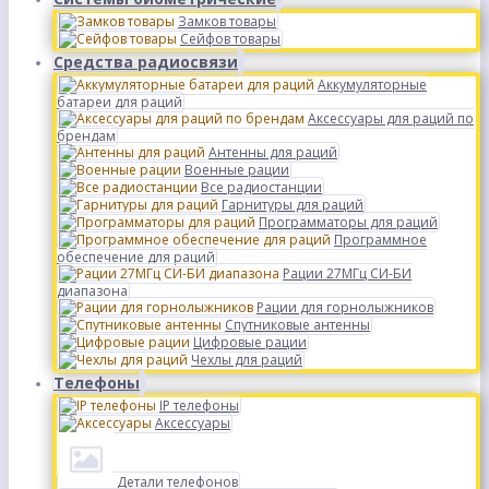
Замков товары
Сейфов товары
Средства радиосвязи
Аккумуляторные
батареи для раций
Аксессуары для раций по
брендам
Антенны для раций
Военные рации
Все радиостанции
Гарнитуры для раций
Программаторы для раций
Программное
обеспечение для раций
Рации 27МГц СИ-БИ
диапазона
Рации для горнолыжников
Спутниковые антенны
Цифровые рации
Чехлы для раций
Телефоны
IP телефоны
Аксессуары
Детали телефонов