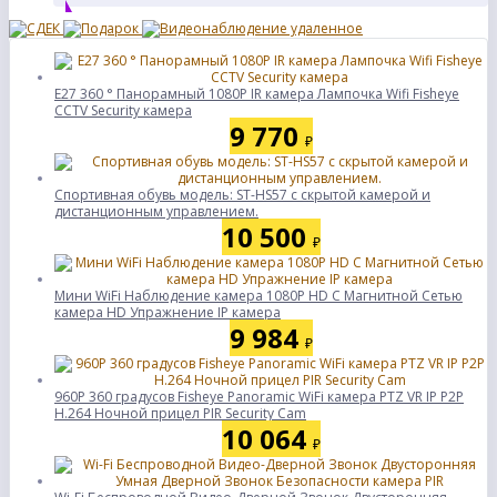
E27 360 ° Панорамный 1080P IR камера Лампочка Wifi Fisheye
CCTV Security камера
9 770
₽
Спортивная обувь модель: ST-HS57 с скрытой камерой и
дистанционным управлением.
10 500
₽
Мини WiFi Наблюдение камера 1080P HD С Магнитной Сетью
камера HD Упражнение IP камера
9 984
₽
960P 360 градусов Fisheye Panoramic WiFi камера PTZ VR IP P2P
H.264 Ночной прицел PIR Security Cam
10 064
₽