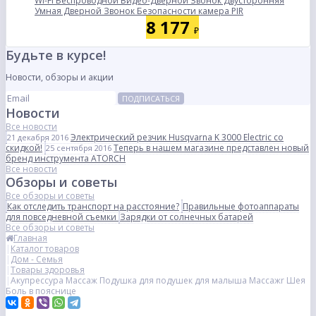
Wi-Fi Беспроводной Видео-Дверной Звонок Двусторонняя
Умная Дверной Звонок Безопасности камера PIR
8 177
₽
Будьте в курсе!
Новости, обзоры и акции
ПОДПИСАТЬСЯ
Новости
Все новости
Электрический резчик Husqvarna K 3000 Electric со
21 декабря 2016
скидкой!
Теперь в нашем магазине представлен новый
25 сентября 2016
бренд инструмента ATORCH
Все новости
Обзоры и советы
Все обзоры и советы
Как отследить транспорт на расстояние?
Правильные фотоаппараты
для повседневной съемки
Зарядки от солнечных батарей
Все обзоры и советы
Главная
Каталог товаров
Дом - Семья
Товары здоровья
Акупрессура Массаж Подушка для подушек для малыша Массажr Шея
Боль в пояснице