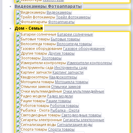
Видеокамеры Фотоаппараты
Видеокамеры
Трейл фотокамеры
Фотоаппараты
Дом - Семья
Батареи солнечные
Бытовые товары
Велосипеда товары
Газовое оборудование
Другие товары
Зоотовары
Измерители-контролеры
Инструменты сада
Картинг запчасти
Квадрокоптеры
Мотоцикла товары
Отмычки замков
Очки мультемидийные
Радио модели
Рации товары
Роботов товары
Рыбалка - Охота
Светодиодные товары
Сигареты электронные
Сигнализация воды
Спорта товары