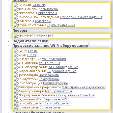
Бинокли
Дальномеры
Микроскопы
Приборы ночного видения
Телескопы
Трубы зрительные
Плееры
MP3/MP4/PS
Подавители связи
Профессиональное Wi-Fi оборудование
CWDM
GPON
VoIP телефония
Wi-Fi антенны
Wi-Fi оборудование
Видеонаблюдение
Грозозащита
Коммутаторы
Комплектующие
Магистральные радиомосты
Маршрутизаторы
Оборудование Powerline
Радиосвязь WISP
Сети LoRa для IoT
Сотовая связь
Системы биометрические