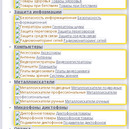
Товары здоровья
Товары при бетствиях
Защита информации
Безопасность
информационная
Генераторы шума
Защита переговоров
Защита средств связи
Радиомониторинг сетей
Компьютеры
Аксессуары
Антенны
Видеорегистраторы
Планшеты
Платы видеозахвата
Системы зрения
Металлоискатели
Металлоискатели подводные
Металлоискатели
профессиональные
Металлоискатели ручные
Микрофоны диктофоны
Диктофонов товары
Микрофонов товары
Подавители диктофонов
Оптика