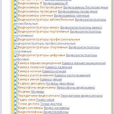
Видеокамеры IP
Видеокамеры беспроводные
Видеокамеры проводные
Видеокамеры уличные
Видеорегистраторы
автомобильные
Видеорегистраторы микро
Видеорегистраторы
портативные
Видеорегистраторы профессиональные
Видеорегистраторы
спортивные
Видеорегистраторы
цифровые
Камера взрывозащищенная
Камера лазерная
Камера ночная
Камера распознавания
Камера умная
Кодеры-декодеры
Микрофоны видеокамер
Модемы
Передатчики видеосигнала
Радио няня
Точки доступа
Видео ресиверы
Видеотелефоны