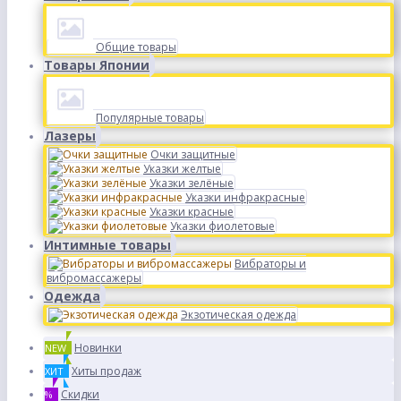
Общие товары
Товары Японии
Популярные товары
Лазеры
Очки защитные
Указки желтые
Указки зелёные
Указки инфракрасные
Указки красные
Указки фиолетовые
Интимные товары
Вибраторы и
вибромассажеры
Одежда
Экзотическая одежда
Новинки
NEW
Хиты продаж
ХИТ
Скидки
%