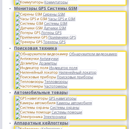
Коммутаторы
Мониторы GPS Системы GSM
Сирены GSM
Часы GPS и GSM
Системы GSM
Датчики GSM
Логеры GPS
Приёмники GPS
Трекеры GPS
Поисковая техника
Обнаружители видеокамер
Антижучки
Дозимтры
Индикатор поля
Ниленейный локатор
Поисковые приборы
Тепловизоры
Частотомеры
Автомобильные товары
GPS навигаторы
Камеры автомобиля
Системы охраны
Системы помощи
Электроника
Аппаратные кейлоггеры
Кейлоггеры