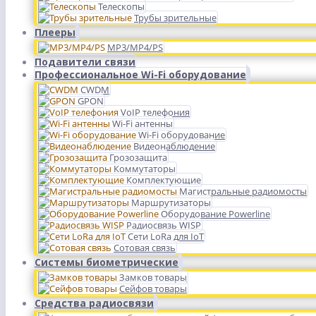
Телескопы
Трубы зрительные
Плееры
MP3/MP4/PS
Подавители связи
Профессиональное Wi-Fi оборудование
CWDM
GPON
VoIP телефония
Wi-Fi антенны
Wi-Fi оборудование
Видеонаблюдение
Грозозащита
Коммутаторы
Комплектующие
Магистральные радиомосты
Маршрутизаторы
Оборудование Powerline
Радиосвязь WISP
Сети LoRa для IoT
Сотовая связь
Системы биометрические
Замков товары
Сейфов товары
Средства радиосвязи