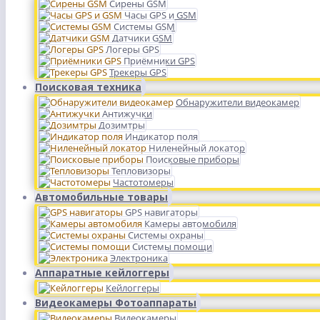
Сирены GSM
Часы GPS и GSM
Системы GSM
Датчики GSM
Логеры GPS
Приёмники GPS
Трекеры GPS
Поисковая техника
Обнаружители видеокамер
Антижучки
Дозимтры
Индикатор поля
Ниленейный локатор
Поисковые приборы
Тепловизоры
Частотомеры
Автомобильные товары
GPS навигаторы
Камеры автомобиля
Системы охраны
Системы помощи
Электроника
Аппаратные кейлоггеры
Кейлоггеры
Видеокамеры Фотоаппараты
Видеокамеры