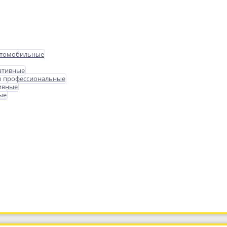
втомобильные
ативные
ы профессиональные
ивные
ые