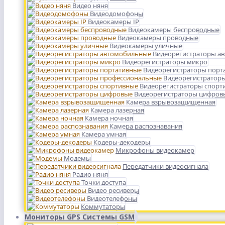
Видео няня
Видеодомофоны
Видеокамеры IP
Видеокамеры беспроводные
Видеокамеры проводные
Видеокамеры уличные
Видеорегистраторы а
Видеорегистраторы микро
Видеорегистраторы порт
Видеорегистратор
Видеорегистраторы спорт
Видеорегистраторы цифров
Камера взрывозащищенная
Камера лазерная
Камера ночная
Камера распознавания
Камера умная
Кодеры-декодеры
Микрофоны видеокамер
Модемы
Передатчики видеосигнала
Радио няня
Точки доступа
Видео ресиверы
Видеотелефоны
Коммутаторы
Мониторы GPS Системы GSM