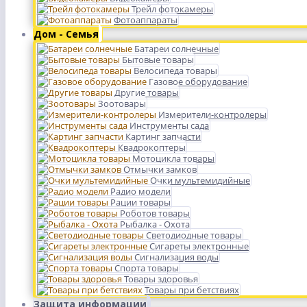
Трейл фотокамеры
Фотоаппараты
Дом - Семья
Батареи солнечные
Бытовые товары
Велосипеда товары
Газовое оборудование
Другие товары
Зоотовары
Измерители-контролеры
Инструменты сада
Картинг запчасти
Квадрокоптеры
Мотоцикла товары
Отмычки замков
Очки мультемидийные
Радио модели
Рации товары
Роботов товары
Рыбалка - Охота
Светодиодные товары
Сигареты электронные
Сигнализация воды
Спорта товары
Товары здоровья
Товары при бетствиях
Защита информации