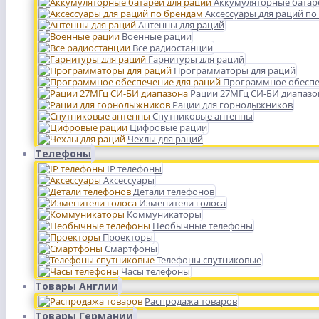
Аккумуляторные батар
Аксессуары для раций по
Антенны для раций
Военные рации
Все радиостанции
Гарнитуры для раций
Программаторы для раций
Программное обеспе
Рации 27МГц СИ-БИ диапазо
Рации для горнолыжников
Спутниковые антенны
Цифровые рации
Чехлы для раций
Телефоны
IP телефоны
Аксессуары
Детали телефонов
Изменители голоса
Коммуникаторы
Необычные телефоны
Проекторы
Смартфоны
Телефоны спутниковые
Часы телефоны
Товары Англии
Распродажа товаров
Товары Германии