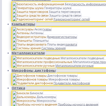
Безопасность информацио
Генераторы шума
Защита переговоров
Защита средств связи
Радиомониторинг сетей
Компьютеры
Аксессуары
Антенны
Видеорегистраторы
Планшеты
Платы видеозахвата
Системы зрения
Металлоискатели
Металлоискатели подводные
Металлоискатели пр
Металлоискатели ручные
Микрофоны диктофоны
Диктофонов товары
Микрофонов товары
Подавители диктофонов
Оптика
Бинокли
Дальномеры
Микроскопы
Приборы ночного видения