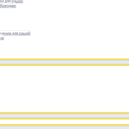
еи для раций
 брендам
чение для раций
на