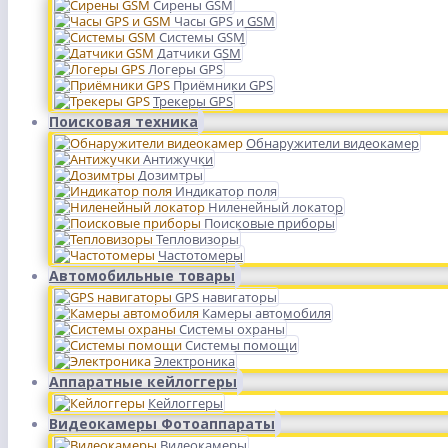
Сирены GSM
Часы GPS и GSM
Системы GSM
Датчики GSM
Логеры GPS
Приёмники GPS
Трекеры GPS
Поисковая техника
Обнаружители видеокамер
Антижучки
Дозимтры
Индикатор поля
Ниленейный локатор
Поисковые приборы
Тепловизоры
Частотомеры
Автомобильные товары
GPS навигаторы
Камеры автомобиля
Системы охраны
Системы помощи
Электроника
Аппаратные кейлоггеры
Кейлоггеры
Видеокамеры Фотоаппараты
Видеокамеры