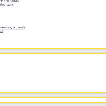
еи для раций
 брендам
чение для раций
на