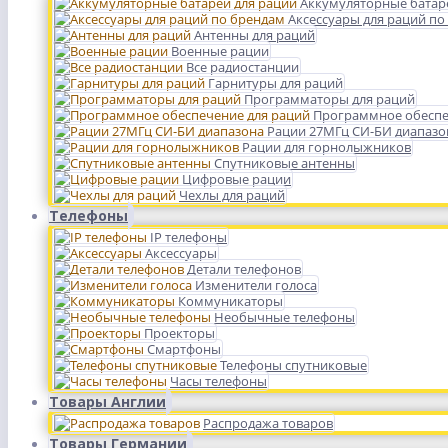
Аккумуляторные батар
Аксессуары для раций по
Антенны для раций
Военные рации
Все радиостанции
Гарнитуры для раций
Программаторы для раций
Программное обеспе
Рации 27МГц СИ-БИ диапазо
Рации для горнолыжников
Спутниковые антенны
Цифровые рации
Чехлы для раций
Телефоны
IP телефоны
Аксессуары
Детали телефонов
Изменители голоса
Коммуникаторы
Необычные телефоны
Проекторы
Смартфоны
Телефоны спутниковые
Часы телефоны
Товары Англии
Распродажа товаров
Товары Германии