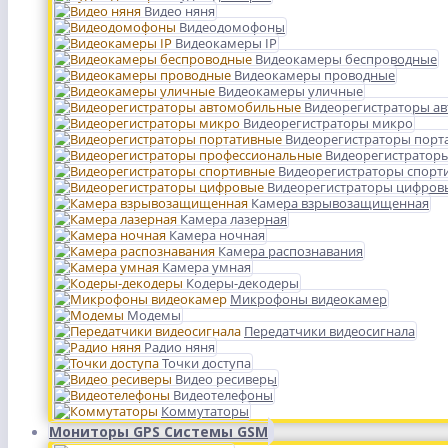
Видео няня
Видеодомофоны
Видеокамеры IP
Видеокамеры беспроводные
Видеокамеры проводные
Видеокамеры уличные
Видеорегистраторы а
Видеорегистраторы микро
Видеорегистраторы порт
Видеорегистратор
Видеорегистраторы спорт
Видеорегистраторы цифров
Камера взрывозащищенная
Камера лазерная
Камера ночная
Камера распознавания
Камера умная
Кодеры-декодеры
Микрофоны видеокамер
Модемы
Передатчики видеосигнала
Радио няня
Точки доступа
Видео ресиверы
Видеотелефоны
Коммутаторы
Мониторы GPS Системы GSM