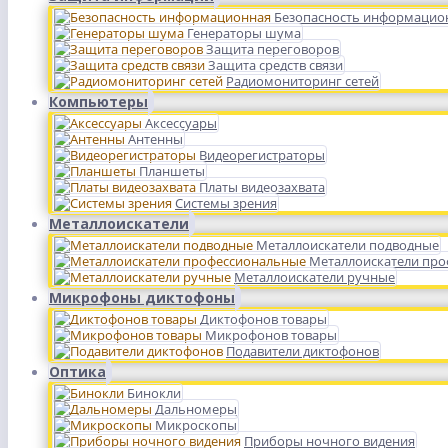
Безопасность информацио
Генераторы шума
Защита переговоров
Защита средств связи
Радиомониторинг сетей
Компьютеры
Аксессуары
Антенны
Видеорегистраторы
Планшеты
Платы видеозахвата
Системы зрения
Металлоискатели
Металлоискатели подводные
Металлоискатели пр
Металлоискатели ручные
Микрофоны диктофоны
Диктофонов товары
Микрофонов товары
Подавители диктофонов
Оптика
Бинокли
Дальномеры
Микроскопы
Приборы ночного видения