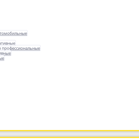
втомобильные
ативные
ы профессиональные
ивные
ые