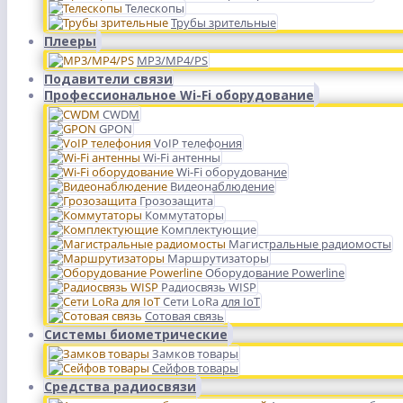
Телескопы
Трубы зрительные
Плееры
MP3/MP4/PS
Подавители связи
Профессиональное Wi-Fi оборудование
CWDM
GPON
VoIP телефония
Wi-Fi антенны
Wi-Fi оборудование
Видеонаблюдение
Грозозащита
Коммутаторы
Комплектующие
Магистральные радиомосты
Маршрутизаторы
Оборудование Powerline
Радиосвязь WISP
Сети LoRa для IoT
Сотовая связь
Системы биометрические
Замков товары
Сейфов товары
Средства радиосвязи