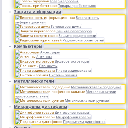
Товары здоровья
Товары при бетствиях
Защита информации
Безопасность
информационная
Генераторы шума
Защита переговоров
Защита средств связи
Радиомониторинг сетей
Компьютеры
Аксессуары
Антенны
Видеорегистраторы
Планшеты
Платы видеозахвата
Системы зрения
Металлоискатели
Металлоискатели подводные
Металлоискатели
профессиональные
Металлоискатели ручные
Микрофоны диктофоны
Диктофонов товары
Микрофонов товары
Подавители диктофонов
Оптика