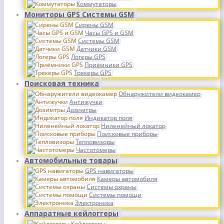
Коммутаторы
Мониторы GPS Системы GSM
Сирены GSM
Часы GPS и GSM
Системы GSM
Датчики GSM
Логеры GPS
Приёмники GPS
Трекеры GPS
Поисковая техника
Обнаружители видеокамер
Антижучки
Дозимтры
Индикатор поля
Ниленейный локатор
Поисковые приборы
Тепловизоры
Частотомеры
Автомобильные товары
GPS навигаторы
Камеры автомобиля
Системы охраны
Системы помощи
Электроника
Аппаратные кейлоггеры
Кейлоггеры