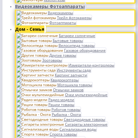
Видеокамеры Фотоаппараты
Видеокамеры
Трейл фотокамеры
Фотоаппараты
Дом - Семья
Батареи солнечные
Бытовые товары
Велосипеда товары
Газовое оборудование
Другие товары
Зоотовары
Измерители-контролеры
Инструменты сада
Картинг запчасти
Квадрокоптеры
Мотоцикла товары
Отмычки замков
Очки мультемидийные
Радио модели
Рации товары
Роботов товары
Рыбалка - Охота
Светодиодные товары
Сигареты электронные
Сигнализация воды
Спорта товары