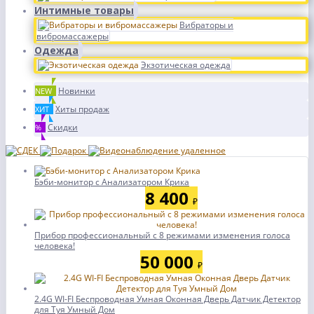
Интимные товары
Вибраторы и
вибромассажеры
Одежда
Экзотическая одежда
Новинки
NEW
Хиты продаж
ХИТ
Скидки
%
Бэби-монитор с Анализатором Крика
8 400
₽
Прибор профессиональный с 8 режимами изменения голоса
человека!
50 000
₽
2.4G WI-FI Беспроводная Умная Оконная Дверь Датчик Детектор
для Туя Умный Дом