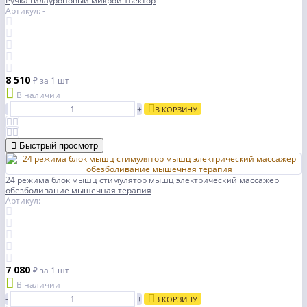
Ручка Гилауроновый микроинъектор
Артикул: -
8 510
₽
за 1 шт
В наличии
-
+
В КОРЗИНУ
Быстрый просмотр
24 режима блок мышц стимулятор мышц электрический массажер
обезболивание мышечная терапия
Артикул: -
7 080
₽
за 1 шт
В наличии
-
+
В КОРЗИНУ