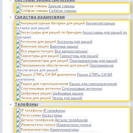
Замков товары
Сейфов товары
Средства радиосвязи
Аккумуляторные
батареи для раций
Аксессуары для раций по
брендам
Антенны для раций
Военные рации
Все радиостанции
Гарнитуры для раций
Программаторы для раций
Программное
обеспечение для раций
Рации 27МГц СИ-БИ
диапазона
Рации для горнолыжников
Спутниковые антенны
Цифровые рации
Чехлы для раций
Телефоны
IP телефоны
Аксессуары
Детали телефонов
Изменители голоса
Коммуникаторы