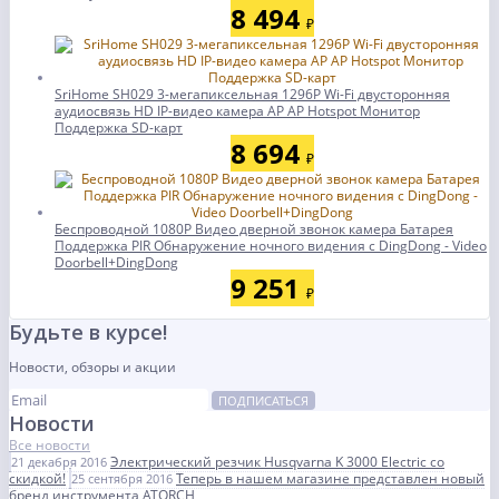
8 494
₽
SriHome SH029 3-мегапиксельная 1296P Wi-Fi двусторонняя
аудиосвязь HD IP-видео камера AP AP Hotspot Монитор
Поддержка SD-карт
8 694
₽
Беспроводной 1080P Видео дверной звонок камера Батарея
Поддержка PIR Обнаружение ночного видения с DingDong - Video
Doorbell+DingDong
9 251
₽
Будьте в курсе!
Новости, обзоры и акции
ПОДПИСАТЬСЯ
Новости
Все новости
Электрический резчик Husqvarna K 3000 Electric со
21 декабря 2016
скидкой!
Теперь в нашем магазине представлен новый
25 сентября 2016
бренд инструмента ATORCH