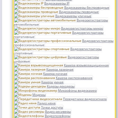
Видеокамеры IP
Видеокамеры беспроводные
Видеокамеры проводные
Видеокамеры уличные
Видеорегистраторы
автомобильные
Видеорегистраторы микро
Видеорегистраторы
портативные
Видеорегистраторы
профессиональные
Видеорегистраторы
спортивные
Видеорегистраторы
цифровые
Камера взрывозащищенная
Камера лазерная
Камера ночная
Камера распознавания
Камера умная
Кодеры-декодеры
Микрофоны видеокамер
Модемы
Передатчики видеосигнала
Радио няня
Точки доступа
Видео ресиверы
Видеотелефоны