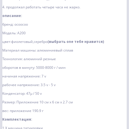
4. продолжал работать четыре часа не жарко.
описание:
бренд: ocoocoo
Модель: A200
цвет:фиолетовый,серебро
(выбрать one тебе нравится)
Материал машины: алюминиевый сплав
Технология: алюминий резные
оборотов в минуту: 5000-8000 г / мин
начиная напряжение: 7 v
рабочее напряжение: 3.5 v - 5 v
Конденсатор: 47μ / 50 v
Размер: Приложение 10 см х 6 см х 2.7 см
вес: приложение 190.9 г
Комплектация:
1 X машина татуировки