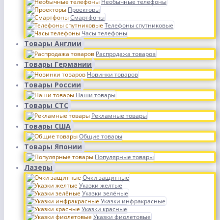
Необычные телефоны
Проекторы
Смартфоны
Телефоны спутниковые
Часы телефоны
Товары Англии
Распродажа товаров
Товары Германии
Новинки товаров
Товары России
Наши товары
Товары СТС
Рекламные товары
Товары США
Общие товары
Товары Японии
Популярные товары
Лазеры
Очки защитные
Указки желтые
Указки зелёные
Указки инфракрасные
Указки красные
Указки фиолетовые