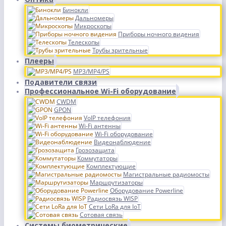
Бинокли
Дальномеры
Микроскопы
Приборы ночного видения
Телескопы
Трубы зрительные
Плееры
MP3/MP4/PS
Подавители связи
Профессиональное Wi-Fi оборудование
CWDM
GPON
VoIP телефония
Wi-Fi антенны
Wi-Fi оборудование
Видеонаблюдение
Грозозащита
Коммутаторы
Комплектующие
Магистральные радиомосты
Маршрутизаторы
Оборудование Powerline
Радиосвязь WISP
Сети LoRa для IoT
Сотовая связь
Системы биометрические