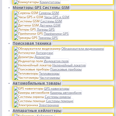
Коммутаторы
Мониторы GPS Системы GSM
Сирены GSM
Часы GPS и GSM
Системы GSM
Датчики GSM
Логеры GPS
Приёмники GPS
Трекеры GPS
Поисковая техника
Обнаружители видеокамер
Антижучки
Дозимтры
Индикатор поля
Ниленейный локатор
Поисковые приборы
Тепловизоры
Частотомеры
Автомобильные товары
GPS навигаторы
Камеры автомобиля
Системы охраны
Системы помощи
Электроника
Аппаратные кейлоггеры
Кейлоггеры