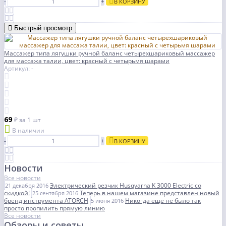
-
+
В КОРЗИНУ
Быстрый просмотр
Массажер типа лягушки ручной баланс четырехшариковый массажер
для массажа талии, цвет: красный с четырьмя шарами
Артикул: -
69
₽
за 1 шт
В наличии
-
+
В КОРЗИНУ
Новости
Все новости
Электрический резчик Husqvarna K 3000 Electric со
21 декабря 2016
скидкой!
Теперь в нашем магазине представлен новый
25 сентября 2016
бренд инструмента ATORCH
Никогда еще не было так
5 июня 2016
просто пропилить прямую линию
Все новости
Обзоры и советы