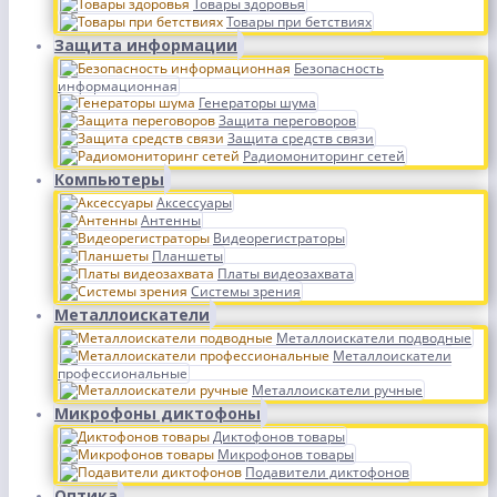
Товары здоровья
Товары при бетствиях
Защита информации
Безопасность
информационная
Генераторы шума
Защита переговоров
Защита средств связи
Радиомониторинг сетей
Компьютеры
Аксессуары
Антенны
Видеорегистраторы
Планшеты
Платы видеозахвата
Системы зрения
Металлоискатели
Металлоискатели подводные
Металлоискатели
профессиональные
Металлоискатели ручные
Микрофоны диктофоны
Диктофонов товары
Микрофонов товары
Подавители диктофонов
Оптика