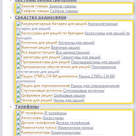
Замков товары
Сейфов товары
Средства радиосвязи
Аккумуляторные
батареи для раций
Аксессуары для раций по
брендам
Антенны для раций
Военные рации
Все радиостанции
Гарнитуры для раций
Программаторы для раций
Программное
обеспечение для раций
Рации 27МГц СИ-БИ
диапазона
Рации для горнолыжников
Спутниковые антенны
Цифровые рации
Чехлы для раций
Телефоны
IP телефоны
Аксессуары
Детали телефонов
Изменители голоса
Коммуникаторы