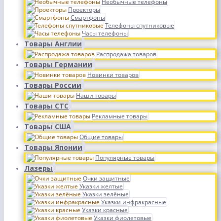
Необычные телефоны
Проекторы
Смартфоны
Телефоны спутниковые
Часы телефоны
Товары Англии
Распродажа товаров
Товары Германии
Новинки товаров
Товары России
Наши товары
Товары СТС
Рекламные товары
Товары США
Общие товары
Товары Японии
Популярные товары
Лазеры
Очки защитные
Указки желтые
Указки зелёные
Указки инфракрасные
Указки красные
Указки фиолетовые