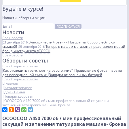
Будьте в курсе!
Новости, обзоры и акции
ПОДПИСАТЬСЯ
Новости
Все новости
Электрический резчик Husqvarna K 3000 Electric со
21 декабря 2016
скидкой!
Теперь в нашем магазине представлен новый
25 сентября 2016
бренд инструмента ATORCH
Все новости
Обзоры и советы
Все обзоры и советы
Как отследить транспорт на расстояние?
Правильные фотоаппараты
для повседневной съемки
Зарядки от солнечных батарей
Все обзоры и советы
Главная
Каталог товаров
Дом - Семья
Товары здоровья
OCOOCOO-A450 7000 об / мин профессиональный секущей и
затенения татуировка машина- бронза
OCOOCOO-A450 7000 об / мин профессиональный
секущей и затенения татуировка машина- бронза