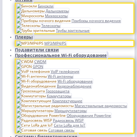
Бинокли
Дальномеры
Микроскопы
Приборы ночного видения
Телескопы
Трубы зрительные
Плееры
MP3/MP4/PS
Подавители связи
Профессиональное Wi-Fi оборудование
CWDM
GPON
VoIP телефония
Wi-Fi антенны
Wi-Fi оборудование
Видеонаблюдение
Грозозащита
Коммутаторы
Комплектующие
Магистральные радиомосты
Маршрутизаторы
Оборудование Powerline
Радиосвязь WISP
Сети LoRa для IoT
Сотовая связь
Системы биометрические