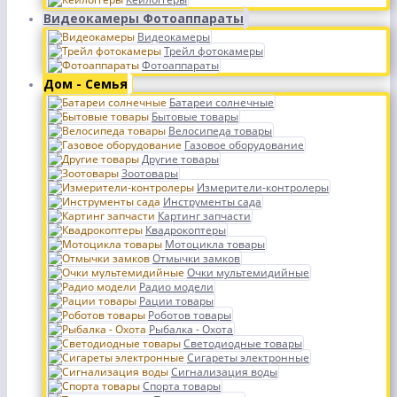
Видеокамеры Фотоаппараты
Видеокамеры
Трейл фотокамеры
Фотоаппараты
Дом - Семья
Батареи солнечные
Бытовые товары
Велосипеда товары
Газовое оборудование
Другие товары
Зоотовары
Измерители-контролеры
Инструменты сада
Картинг запчасти
Квадрокоптеры
Мотоцикла товары
Отмычки замков
Очки мультемидийные
Радио модели
Рации товары
Роботов товары
Рыбалка - Охота
Светодиодные товары
Сигареты электронные
Сигнализация воды
Спорта товары