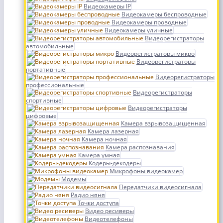
Видеокамеры IP
Видеокамеры беспроводные
Видеокамеры проводные
Видеокамеры уличные
Видеорегистраторы
автомобильные
Видеорегистраторы микро
Видеорегистраторы
портативные
Видеорегистраторы
профессиональные
Видеорегистраторы
спортивные
Видеорегистраторы
цифровые
Камера взрывозащищенная
Камера лазерная
Камера ночная
Камера распознавания
Камера умная
Кодеры-декодеры
Микрофоны видеокамер
Модемы
Передатчики видеосигнала
Радио няня
Точки доступа
Видео ресиверы
Видеотелефоны