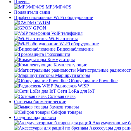
Плееры
MP3/MP4/PS
Подавители связи
Профессиональное Wi-Fi оборудование
CWDM
GPON
VoIP телефония
Wi-Fi антенны
Wi-Fi оборудование
Видеонаблюдение
Грозозащита
Коммутаторы
Комплектующие
Магистральные радиомос
Маршрутизаторы
Оборудование Powerline
Радиосвязь WISP
Сети LoRa для IoT
Сотовая связь
Системы биометрические
Замков товары
Сейфов товары
Средства радиосвязи
Аккумуляторные ба
Аксессуары для рац