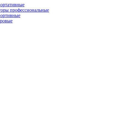
портативные
торы профессиональные
портивные
фровые