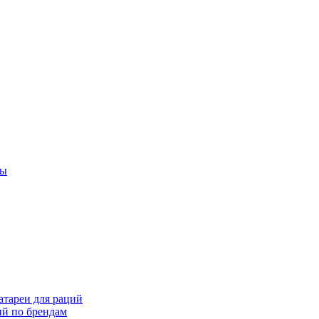
ты
тареи для раций
ий по брендам