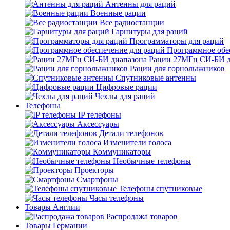
Антенны для раций
Военные рации
Все радиостанции
Гарнитуры для раций
Программаторы для раций
Программное обе
Рации 27МГц СИ-БИ д
Рации для горнолыжников
Спутниковые антенны
Цифровые рации
Чехлы для раций
Телефоны
IP телефоны
Аксессуары
Детали телефонов
Изменители голоса
Коммуникаторы
Необычные телефоны
Проекторы
Смартфоны
Телефоны спутниковые
Часы телефоны
Товары Англии
Распродажа товаров
Товары Германии