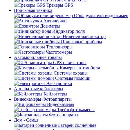
Трекеры GPS
Поисковая техника
Обнаружители видеокамер
Антижучки
Дозимтры
Индикатор поля
Ниленейный локатор
Поисковые приборы
Тепловизоры
Частотомеры
Автомобильные товары
GPS навигаторы
Камеры автомобиля
Системы охраны
Системы помощи
Электроника
Аппаратные кейлоггеры
Кейлоггеры
Видеокамеры Фотоаппараты
Видеокамеры
Трейл фотокамеры
Фотоаппараты
Дом - Семья
Батареи солнечные