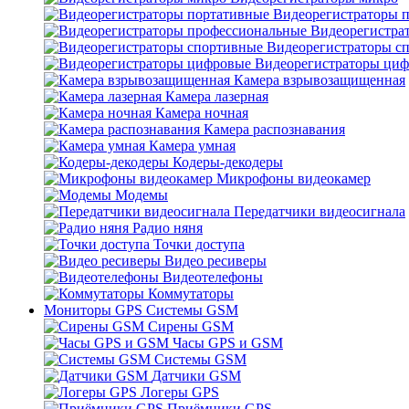
Видеорегистраторы 
Видеорегистра
Видеорегистраторы с
Видеорегистраторы ци
Камера взрывозащищенная
Камера лазерная
Камера ночная
Камера распознавания
Камера умная
Кодеры-декодеры
Микрофоны видеокамер
Модемы
Передатчики видеосигнала
Радио няня
Точки доступа
Видео ресиверы
Видеотелефоны
Коммутаторы
Мониторы GPS Системы GSM
Сирены GSM
Часы GPS и GSM
Системы GSM
Датчики GSM
Логеры GPS
Приёмники GPS