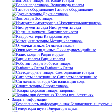
Бытовые товары
Велосипеда товары
Газовое оборудование
Другие товары
Зоотовары
Измерители-контролеры
Инструменты сада
Картинг запчасти
Квадрокоптеры
Мотоцикла товары
Отмычки замков
Очки мультемидийные
Радио модели
Рации товары
Роботов товары
Рыбалка - Охота
Светодиодные товары
Сигареты электронные
Сигнализация воды
Спорта товары
Товары здоровья
Товары при бетствиях
Защита информации
Безопасность информа
Генераторы шума