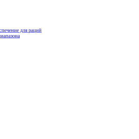
спечение для раций
иапазона