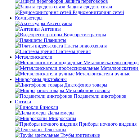
Защита переговоров
Защита средств связи
Радиомониторинг сетей
Компьютеры
Аксессуары
Антенны
Видеорегистраторы
Планшеты
Платы видеозахвата
Системы зрения
Металлоискатели
Металлоискатели подвод
Металлоискатели
Металлоискатели ручные
Микрофоны диктофоны
Диктофонов товары
Микрофонов товары
Подавители диктофонов
Оптика
Бинокли
Дальномеры
Микроскопы
Приборы ночного видения
Телескопы
Трубы зрительные