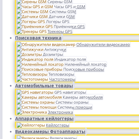
Сирены GSM
Часы GPS и GSM
Системы GSM
Датчики GSM
Логеры GPS
Приёмники GPS
Трекеры GPS
Поисковая техника
Обнаружители видеокамер
Антижучки
Дозимтры
Индикатор поля
Ниленейный локатор
Поисковые приборы
Тепловизоры
Частотомеры
Автомобильные товары
GPS навигаторы
Камеры автомобиля
Системы охраны
Системы помощи
Электроника
Аппаратные кейлоггеры
Кейлоггеры
Видеокамеры Фотоаппараты
Видеокамеры