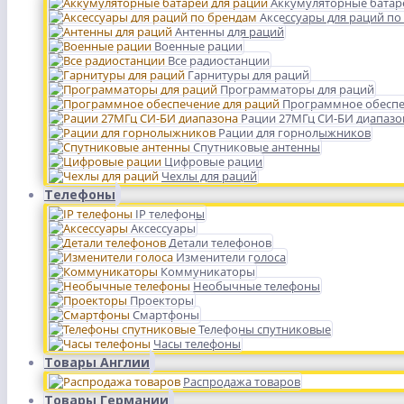
Аккумуляторные батар
Аксессуары для раций по
Антенны для раций
Военные рации
Все радиостанции
Гарнитуры для раций
Программаторы для раций
Программное обеспе
Рации 27МГц СИ-БИ диапазо
Рации для горнолыжников
Спутниковые антенны
Цифровые рации
Чехлы для раций
Телефоны
IP телефоны
Аксессуары
Детали телефонов
Изменители голоса
Коммуникаторы
Необычные телефоны
Проекторы
Смартфоны
Телефоны спутниковые
Часы телефоны
Товары Англии
Распродажа товаров
Товары Германии