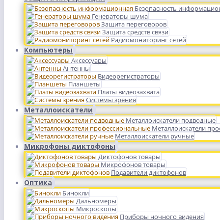
Безопасность информацио
Генераторы шума
Защита переговоров
Защита средств связи
Радиомониторинг сетей
Компьютеры
Аксессуары
Антенны
Видеорегистраторы
Планшеты
Платы видеозахвата
Системы зрения
Металлоискатели
Металлоискатели подводные
Металлоискатели пр
Металлоискатели ручные
Микрофоны диктофоны
Диктофонов товары
Микрофонов товары
Подавители диктофонов
Оптика
Бинокли
Дальномеры
Микроскопы
Приборы ночного видения