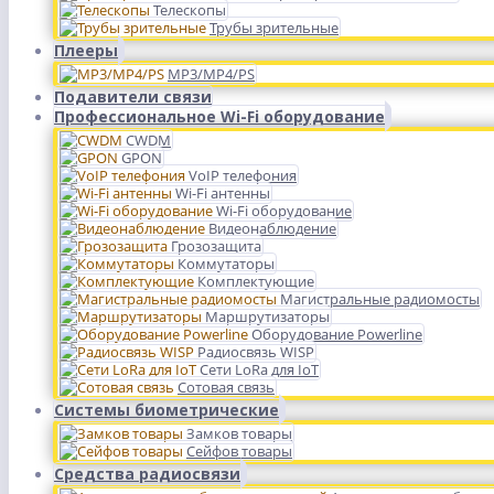
Телескопы
Трубы зрительные
Плееры
MP3/MP4/PS
Подавители связи
Профессиональное Wi-Fi оборудование
CWDM
GPON
VoIP телефония
Wi-Fi антенны
Wi-Fi оборудование
Видеонаблюдение
Грозозащита
Коммутаторы
Комплектующие
Магистральные радиомосты
Маршрутизаторы
Оборудование Powerline
Радиосвязь WISP
Сети LoRa для IoT
Сотовая связь
Системы биометрические
Замков товары
Сейфов товары
Средства радиосвязи