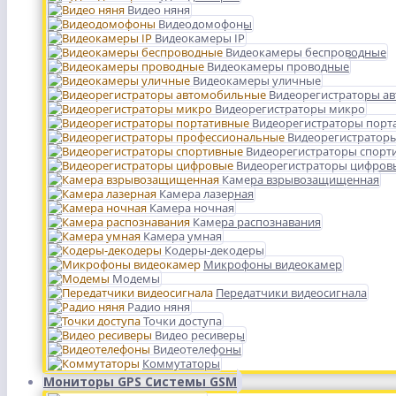
Видео няня
Видеодомофоны
Видеокамеры IP
Видеокамеры беспроводные
Видеокамеры проводные
Видеокамеры уличные
Видеорегистраторы а
Видеорегистраторы микро
Видеорегистраторы порт
Видеорегистратор
Видеорегистраторы спорт
Видеорегистраторы цифров
Камера взрывозащищенная
Камера лазерная
Камера ночная
Камера распознавания
Камера умная
Кодеры-декодеры
Микрофоны видеокамер
Модемы
Передатчики видеосигнала
Радио няня
Точки доступа
Видео ресиверы
Видеотелефоны
Коммутаторы
Мониторы GPS Системы GSM