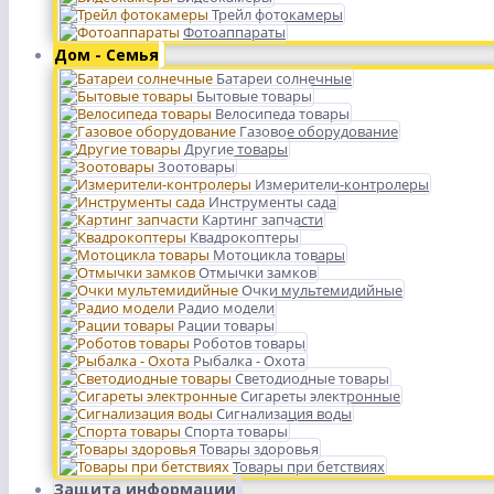
Трейл фотокамеры
Фотоаппараты
Дом - Семья
Батареи солнечные
Бытовые товары
Велосипеда товары
Газовое оборудование
Другие товары
Зоотовары
Измерители-контролеры
Инструменты сада
Картинг запчасти
Квадрокоптеры
Мотоцикла товары
Отмычки замков
Очки мультемидийные
Радио модели
Рации товары
Роботов товары
Рыбалка - Охота
Светодиодные товары
Сигареты электронные
Сигнализация воды
Спорта товары
Товары здоровья
Товары при бетствиях
Защита информации