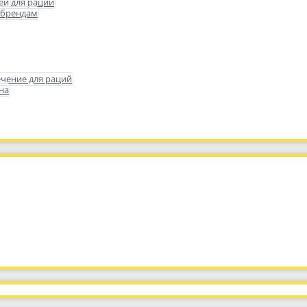
еи для раций
 брендам
чение для раций
на