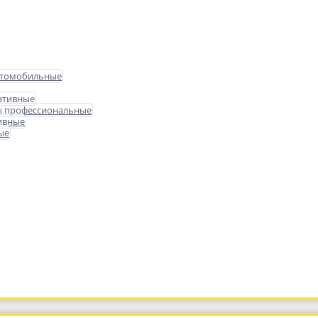
втомобильные
ативные
ы профессиональные
ивные
ые