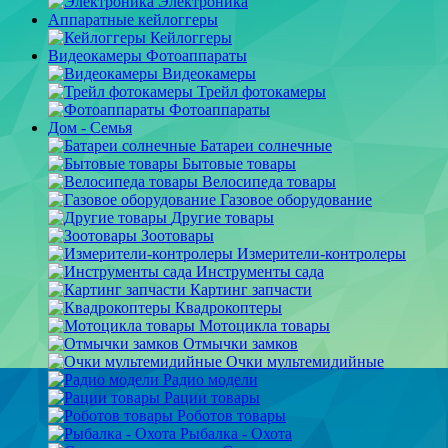
Электроника
Аппаратные кейлоггеры
Кейлоггеры
Видеокамеры Фотоаппараты
Видеокамеры
Трейл фотокамеры
Фотоаппараты
Дом - Семья
Батареи солнечные
Бытовые товары
Велосипеда товары
Газовое оборудование
Другие товары
Зоотовары
Измерители-контролеры
Инструменты сада
Картинг запчасти
Квадрокоптеры
Мотоцикла товары
Отмычки замков
Очки мультемидийные
Радио модели
Рации товары
Роботов товары
Рыбалка - Охота