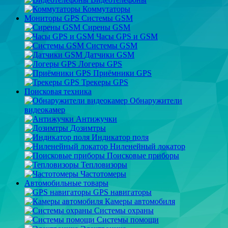
Коммутаторы
Мониторы GPS Системы GSM
Сирены GSM
Часы GPS и GSM
Системы GSM
Датчики GSM
Логеры GPS
Приёмники GPS
Трекеры GPS
Поисковая техника
Обнаружители
видеокамер
Антижучки
Дозимтры
Индикатор поля
Ниленейный локатор
Поисковые приборы
Тепловизоры
Частотомеры
Автомобильные товары
GPS навигаторы
Камеры автомобиля
Системы охраны
Системы помощи