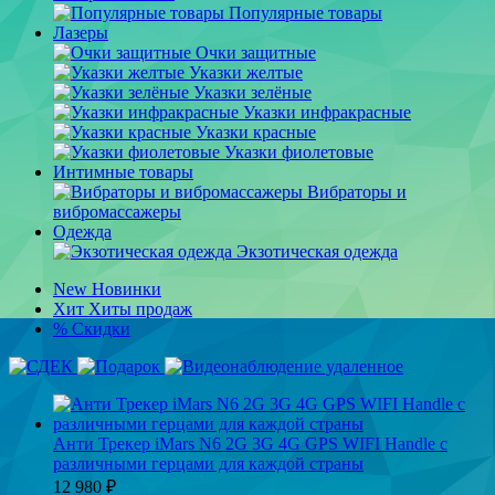
Популярные товары
Лазеры
Очки защитные
Указки желтые
Указки зелёные
Указки инфракрасные
Указки красные
Указки фиолетовые
Интимные товары
Вибраторы и
вибромассажеры
Одежда
Экзотическая одежда
New
Новинки
Хит
Хиты продаж
%
Скидки
Анти Трекер iMars N6 2G 3G 4G GPS WIFI Handle с
различными герцами для каждой страны
12 980
₽