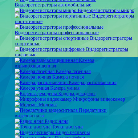
Видеорегистраторы автомобильные
Видеорегистраторы микро
Видеорегистраторы
портативные
Видеорегистраторы профессиональные
Видеорегистраторы
спортивные
Видеорегистраторы
цифровые
Камера
взрывозащищенная
Камера лазерная
Камера ночная
Камера распознавания
Камера умная
Кодеры-декодеры
Микрофоны видеокамер
Модемы
Передатчики
видеосигнала
Радио няня
Точки доступа
Видео ресиверы
Видеотелефоны