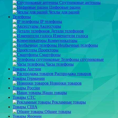
Спутниковые антенны
Цифровые рации
Чехлы для раций
Телефоны
IP телефоны
Аксессуары
Детали телефонов
Изменители голоса
Коммуникаторы
Необычные телефоны
Проекторы
Смартфоны
Телефоны спутниковые
Часы телефоны
Товары Англии
Распродажа товаров
Товары Германии
Новинки товаров
Товары России
Наши товары
Товары СТС
Рекламные товары
Товары США
Общие товары
Товары Японии