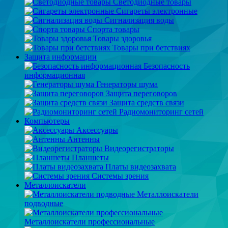
Светодиодные товары
Сигареты электронные
Сигнализация воды
Спорта товары
Товары здоровья
Товары при бетствиях
Защита информации
Безопасность
информационная
Генераторы шума
Защита переговоров
Защита средств связи
Радиомониторинг сетей
Компьютеры
Аксессуары
Антенны
Видеорегистраторы
Планшеты
Платы видеозахвата
Системы зрения
Металлоискатели
Металлоискатели
подводные
Металлоискатели профессиональные