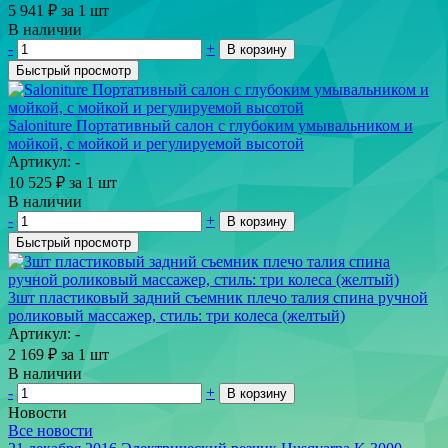
5 941
₽
за 1 шт
В наличии
-
+
В корзину
Быстрый просмотр
Saloniture Портативный салон с глубоким умывальником и
мойкой, с мойкой и регулируемой высотой
Артикул: -
10 525
₽
за 1 шт
В наличии
-
+
В корзину
Быстрый просмотр
3шт пластиковый задний съемник плечо талия спина ручной
роликовый массажер, стиль: три колеса (желтый)
Артикул: -
2 169
₽
за 1 шт
В наличии
-
+
В корзину
Новости
Все новости