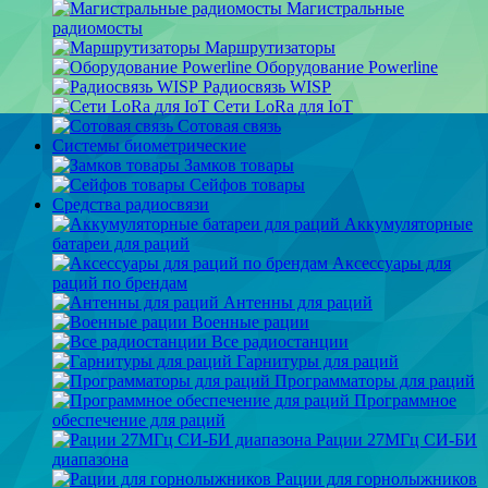
Магистральные
радиомосты
Маршрутизаторы
Оборудование Powerline
Радиосвязь WISP
Сети LoRa для IoT
Сотовая связь
Системы биометрические
Замков товары
Сейфов товары
Средства радиосвязи
Аккумуляторные
батареи для раций
Аксессуары для
раций по брендам
Антенны для раций
Военные рации
Все радиостанции
Гарнитуры для раций
Программаторы для раций
Программное
обеспечение для раций
Рации 27МГц СИ-БИ
диапазона
Рации для горнолыжников