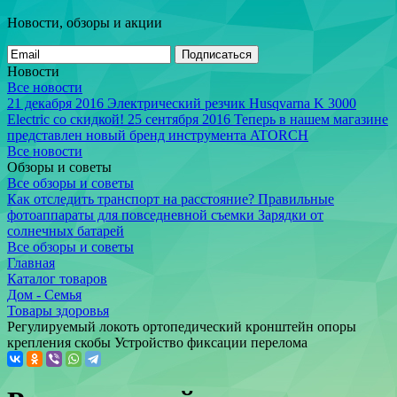
Новости, обзоры и акции
Подписаться
Новости
Все новости
21 декабря 2016
Электрический резчик Husqvarna K 3000
Electric со скидкой!
25 сентября 2016
Теперь в нашем магазине
представлен новый бренд инструмента ATORCH
Все новости
Обзоры и советы
Все обзоры и советы
Как отследить транспорт на расстояние?
Правильные
фотоаппараты для повседневной съемки
Зарядки от
солнечных батарей
Все обзоры и советы
Главная
Каталог товаров
Дом - Семья
Товары здоровья
Регулируемый локоть ортопедический кронштейн опоры
крепления скобы Устройство фиксации перелома