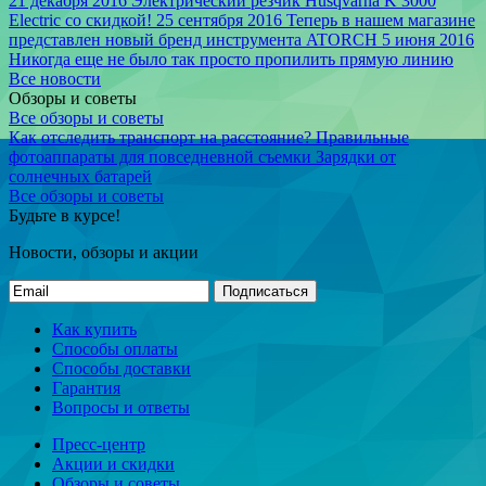
21 декабря 2016
Электрический резчик Husqvarna K 3000
Electric со скидкой!
25 сентября 2016
Теперь в нашем магазине
представлен новый бренд инструмента ATORCH
5 июня 2016
Никогда еще не было так просто пропилить прямую линию
Все новости
Обзоры и советы
Все обзоры и советы
Как отследить транспорт на расстояние?
Правильные
фотоаппараты для повседневной съемки
Зарядки от
солнечных батарей
Все обзоры и советы
Будьте в курсе!
Новости, обзоры и акции
Подписаться
Как купить
Способы оплаты
Способы доставки
Гарантия
Вопросы и ответы
Пресс-центр
Акции и скидки
Обзоры и советы