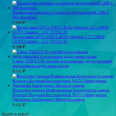
Папиросная коробка со скрытой видеокамерой 1280 x
960 пикселей.
9 000
₽
Видео-няня GP711-830T2.4GHz Wireless 1/3" CMOS
CCTV Camera + 2.5" TFT LСD
9 500
₽
1 пара T628 0.5 Вт pmr466 портативный двухсторонней
портативное радио мини рации
8 552
₽
Интеллектуальная Инфракрасная Безопасность камера
Ночного Видения Беспроводной Wi-Fi Обнаружение
Движения Наблюдение Монитор камера
8 432
₽
Будьте в курсе!