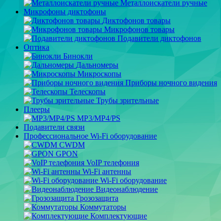
Металлоискатели ручные
Микрофоны диктофоны
Диктофонов товары
Микрофонов товары
Подавители диктофонов
Оптика
Бинокли
Дальномеры
Микроскопы
Приборы ночного видения
Телескопы
Трубы зрительные
Плееры
MP3/MP4/PS
Подавители связи
Профессиональное Wi-Fi оборудование
CWDM
GPON
VoIP телефония
Wi-Fi антенны
Wi-Fi оборудование
Видеонаблюдение
Грозозащита
Коммутаторы
Комплектующие