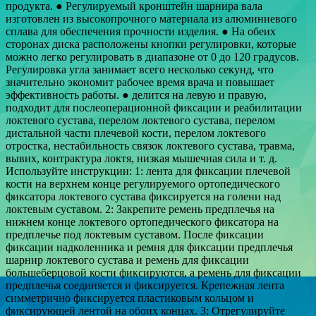
продукта. ● Регулируемый кронштейн шарнира вала
изготовлен из высокопрочного материала из алюминиевого
сплава для обеспечения прочности изделия. ● На обеих
сторонах диска расположены кнопки регулировки, которые
можно легко регулировать в диапазоне от 0 до 120 градусов.
Регулировка угла занимает всего несколько секунд, что
значительно экономит рабочее время врача и повышает
эффективность работы. ● делится на левую и правую,
подходит для послеоперационной фиксации и реабилитации
локтевого сустава, перелом локтевого сустава, перелом
дистальной части плечевой кости, перелом локтевого
отростка, нестабильность связок локтевого сустава, травма,
вывих, контрактура локтя, низкая мышечная сила и т. д.
Используйте инструкции: 1: лента для фиксации плечевой
кости на верхнем конце регулируемого ортопедического
фиксатора локтевого сустава фиксируется на голени над
локтевым суставом. 2: Закрепите ремень предплечья на
нижнем конце локтевого ортопедического фиксатора на
предплечье под локтевым суставом. После фиксации
фиксации надколенника и ремня для фиксации предплечья
шарнир локтевого сустава и ремень для фиксации
большеберцовой кости фиксируются, а ремень для фиксации
предплечья соединяется и фиксируется. Крепежная лента
симметрично фиксируется пластиковым кольцом и
фиксирующей лентой на обоих концах. 3: Отрегулируйте