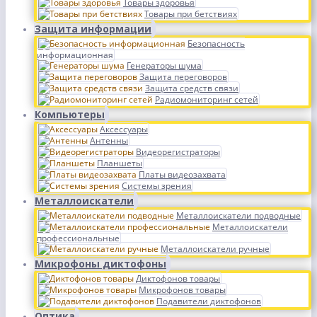
Товары здоровья
Товары при бетствиях
Защита информации
Безопасность
информационная
Генераторы шума
Защита переговоров
Защита средств связи
Радиомониторинг сетей
Компьютеры
Аксессуары
Антенны
Видеорегистраторы
Планшеты
Платы видеозахвата
Системы зрения
Металлоискатели
Металлоискатели подводные
Металлоискатели
профессиональные
Металлоискатели ручные
Микрофоны диктофоны
Диктофонов товары
Микрофонов товары
Подавители диктофонов
Оптика