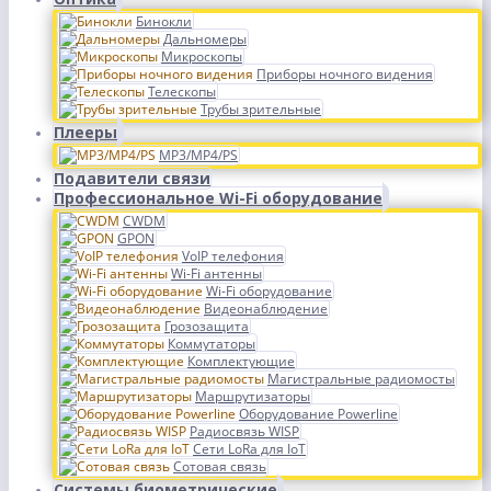
Бинокли
Дальномеры
Микроскопы
Приборы ночного видения
Телескопы
Трубы зрительные
Плееры
MP3/MP4/PS
Подавители связи
Профессиональное Wi-Fi оборудование
CWDM
GPON
VoIP телефония
Wi-Fi антенны
Wi-Fi оборудование
Видеонаблюдение
Грозозащита
Коммутаторы
Комплектующие
Магистральные радиомосты
Маршрутизаторы
Оборудование Powerline
Радиосвязь WISP
Сети LoRa для IoT
Сотовая связь
Системы биометрические