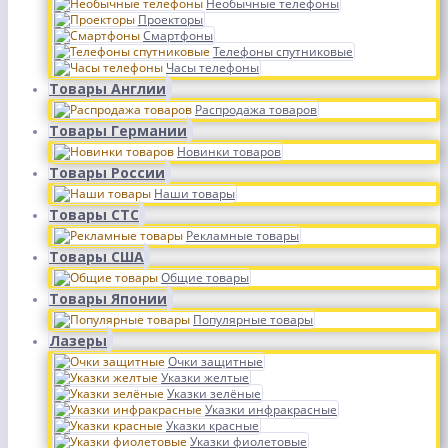
Необычные телефоны
Проекторы
Смартфоны
Телефоны спутниковые
Часы телефоны
Товары Англии
Распродажа товаров
Товары Германии
Новинки товаров
Товары России
Наши товары
Товары СТС
Рекламные товары
Товары США
Общие товары
Товары Японии
Популярные товары
Лазеры
Очки защитные
Указки желтые
Указки зелёные
Указки инфракрасные
Указки красные
Указки фиолетовые