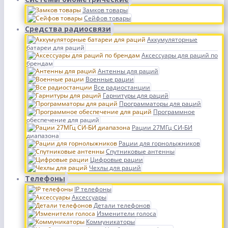
Замков товары
Сейфов товары
Средства радиосвязи
Аккумуляторные
батареи для раций
Аксессуары для раций по
брендам
Антенны для раций
Военные рации
Все радиостанции
Гарнитуры для раций
Программаторы для раций
Программное
обеспечение для раций
Рации 27МГц СИ-БИ
диапазона
Рации для горнолыжников
Спутниковые антенны
Цифровые рации
Чехлы для раций
Телефоны
IP телефоны
Аксессуары
Детали телефонов
Изменители голоса
Коммуникаторы