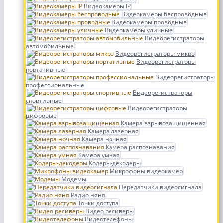
Видеокамеры IP
Видеокамеры беспроводные
Видеокамеры проводные
Видеокамеры уличные
Видеорегистраторы
автомобильные
Видеорегистраторы микро
Видеорегистраторы
портативные
Видеорегистраторы
профессиональные
Видеорегистраторы
спортивные
Видеорегистраторы
цифровые
Камера взрывозащищенная
Камера лазерная
Камера ночная
Камера распознавания
Камера умная
Кодеры-декодеры
Микрофоны видеокамер
Модемы
Передатчики видеосигнала
Радио няня
Точки доступа
Видео ресиверы
Видеотелефоны