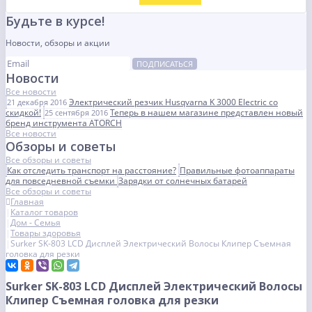
Будьте в курсе!
Новости, обзоры и акции
ПОДПИСАТЬСЯ
Новости
Все новости
Электрический резчик Husqvarna K 3000 Electric со
21 декабря 2016
скидкой!
Теперь в нашем магазине представлен новый
25 сентября 2016
бренд инструмента ATORCH
Все новости
Обзоры и советы
Все обзоры и советы
Как отследить транспорт на расстояние?
Правильные фотоаппараты
для повседневной съемки
Зарядки от солнечных батарей
Все обзоры и советы
Главная
Каталог товаров
Дом - Семья
Товары здоровья
Surker SK-803 LCD Дисплей Электрический Волосы Клипер Съемная
головка для резки
Surker SK-803 LCD Дисплей Электрический Волосы
Клипер Съемная головка для резки