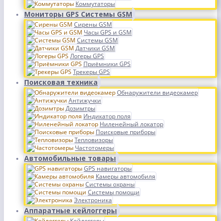
Коммутаторы
Мониторы GPS Системы GSM
Сирены GSM
Часы GPS и GSM
Системы GSM
Датчики GSM
Логеры GPS
Приёмники GPS
Трекеры GPS
Поисковая техника
Обнаружители видеокамер
Антижучки
Дозимтры
Индикатор поля
Ниленейный локатор
Поисковые приборы
Тепловизоры
Частотомеры
Автомобильные товары
GPS навигаторы
Камеры автомобиля
Системы охраны
Системы помощи
Электроника
Аппаратные кейлоггеры
Кейлоггеры