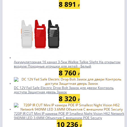
8 891
₽
Аккумуляторная 16 канал 3-5км Walkie Talkie Slight На открытом
воздухе Походные игрушки для детей - Белый
8 760
₽
DC 12V Fail Safe Electric Drop Bolt Замок для двери Контроль
доступа Защитная дверь Замок
8 320
₽
720P IR CUT Mini IP камера POE IP Smallest Night Vision H62 Network
940NM LED 3.6MM Объектив С внешним POE Securiy
10 236
₽