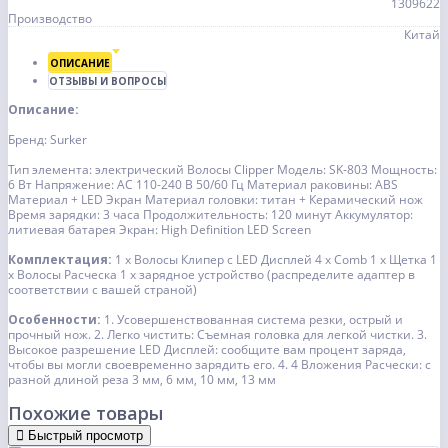
1309622
Производство
Китай
ОПИСАНИЕ
ОТЗЫВЫ И ВОПРОСЫ
Описание:
Бренд: Surker
Тип элемента: электрический Волосы Clipper
Модель: SK-803
Мощность:
6 Вт
Напряжение: AC 110-240 В 50/60 Гц
Материал раковины: ABS
Материал + LED Экран
Материал головки: титан + Керамический нож
Время зарядки: 3 часа
Продолжительность: 120 минут
Аккумулятор:
литиевая батарея
Экран: High Definition LED Screen
Комплектация:
1 x Волосы Клипер с LED Дисплей
4 x Comb
1 x Щетка
1
x Волосы Расческа
1 x зарядное устройство
(распределите адаптер в
соответствии с вашей страной)
Особенности:
1. Усовершенствованная система резки, острый и
прочный нож.
2. Легко чистить: Съемная головка для легкой чистки.
3.
Высокое разрешение LED Дисплей: сообщите вам процент заряда,
чтобы вы могли своевременно зарядить его.
4. 4 Вложения Расчески: с
разной длиной реза 3 мм, 6 мм, 10 мм, 13 мм
Похожие товары
Быстрый просмотр