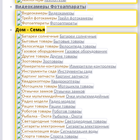
Видеокамеры Фотоаппараты
Видеокамеры
Трейл фотокамеры
Фотоаппараты
Дом - Семья
Батареи солнечные
Бытовые товары
Велосипеда товары
Газовое оборудование
Другие товары
Зоотовары
Измерители-контролеры
Инструменты сада
Картинг запчасти
Квадрокоптеры
Мотоцикла товары
Отмычки замков
Очки мультемидийные
Радио модели
Рации товары
Роботов товары
Рыбалка - Охота
Светодиодные товары
Сигареты электронные
Сигнализация воды
Спорта товары