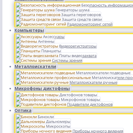
Безопасность информацио
Генераторы шума
Защита переговоров
Защита средств связи
Радиомониторинг сетей
Компьютеры
Аксессуары
Антенны
Видеорегистраторы
Планшеты
Платы видеозахвата
Системы зрения
Металлоискатели
Металлоискатели подводные
Металлоискатели пр
Металлоискатели ручные
Микрофоны диктофоны
Диктофонов товары
Микрофонов товары
Подавители диктофонов
Оптика
Бинокли
Дальномеры
Микроскопы
Приборы ночного видения