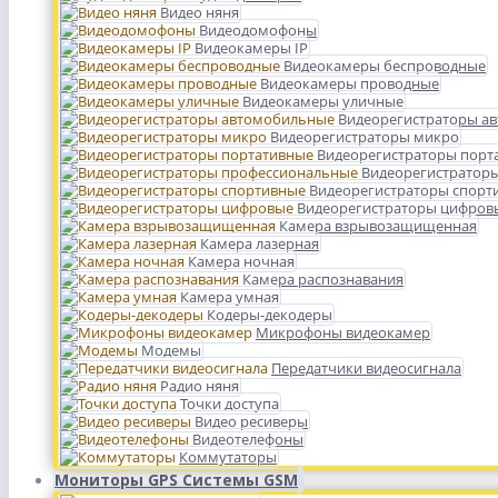
Видео няня
Видеодомофоны
Видеокамеры IP
Видеокамеры беспроводные
Видеокамеры проводные
Видеокамеры уличные
Видеорегистраторы а
Видеорегистраторы микро
Видеорегистраторы порт
Видеорегистратор
Видеорегистраторы спорт
Видеорегистраторы цифров
Камера взрывозащищенная
Камера лазерная
Камера ночная
Камера распознавания
Камера умная
Кодеры-декодеры
Микрофоны видеокамер
Модемы
Передатчики видеосигнала
Радио няня
Точки доступа
Видео ресиверы
Видеотелефоны
Коммутаторы
Мониторы GPS Системы GSM