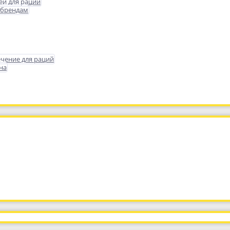
еи для раций
 брендам
чение для раций
на