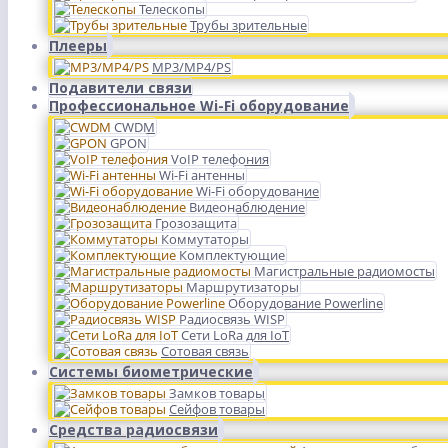
Телескопы
Трубы зрительные
Плееры
MP3/MP4/PS
Подавители связи
Профессиональное Wi-Fi оборудование
CWDM
GPON
VoIP телефония
Wi-Fi антенны
Wi-Fi оборудование
Видеонаблюдение
Грозозащита
Коммутаторы
Комплектующие
Магистральные радиомосты
Маршрутизаторы
Оборудование Powerline
Радиосвязь WISP
Сети LoRa для IoT
Сотовая связь
Системы биометрические
Замков товары
Сейфов товары
Средства радиосвязи