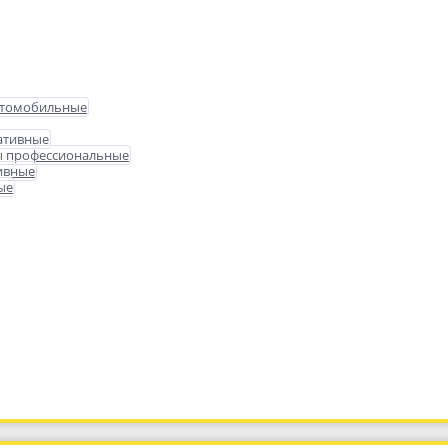
втомобильные
ативные
ы профессиональные
ивные
ые