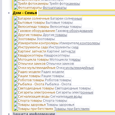
Трейл фотокамеры
Фотоаппараты
Дом - Семья
Батареи солнечные
Бытовые товары
Велосипеда товары
Газовое оборудование
Другие товары
Зоотовары
Измерители-контролеры
Инструменты сада
Картинг запчасти
Квадрокоптеры
Мотоцикла товары
Отмычки замков
Очки мультемидийные
Радио модели
Рации товары
Роботов товары
Рыбалка - Охота
Светодиодные товары
Сигареты электронные
Сигнализация воды
Спорта товары
Товары здоровья
Товары при бетствиях
Защита информации