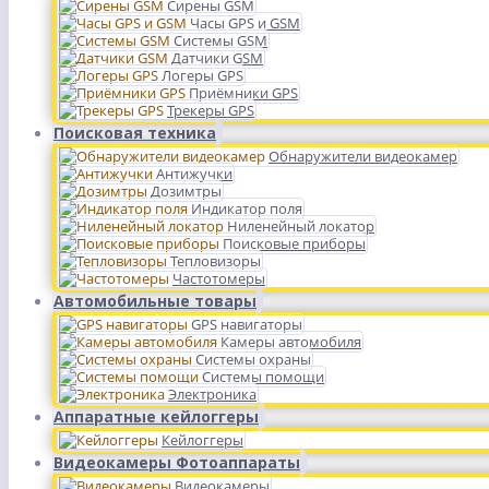
Сирены GSM
Часы GPS и GSM
Системы GSM
Датчики GSM
Логеры GPS
Приёмники GPS
Трекеры GPS
Поисковая техника
Обнаружители видеокамер
Антижучки
Дозимтры
Индикатор поля
Ниленейный локатор
Поисковые приборы
Тепловизоры
Частотомеры
Автомобильные товары
GPS навигаторы
Камеры автомобиля
Системы охраны
Системы помощи
Электроника
Аппаратные кейлоггеры
Кейлоггеры
Видеокамеры Фотоаппараты
Видеокамеры