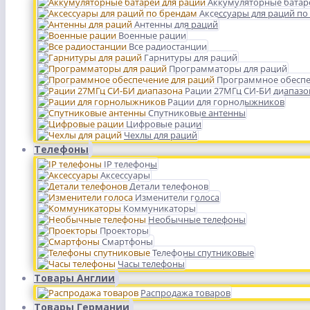
Аккумуляторные батар
Аксессуары для раций по
Антенны для раций
Военные рации
Все радиостанции
Гарнитуры для раций
Программаторы для раций
Программное обеспе
Рации 27МГц СИ-БИ диапазо
Рации для горнолыжников
Спутниковые антенны
Цифровые рации
Чехлы для раций
Телефоны
IP телефоны
Аксессуары
Детали телефонов
Изменители голоса
Коммуникаторы
Необычные телефоны
Проекторы
Смартфоны
Телефоны спутниковые
Часы телефоны
Товары Англии
Распродажа товаров
Товары Германии