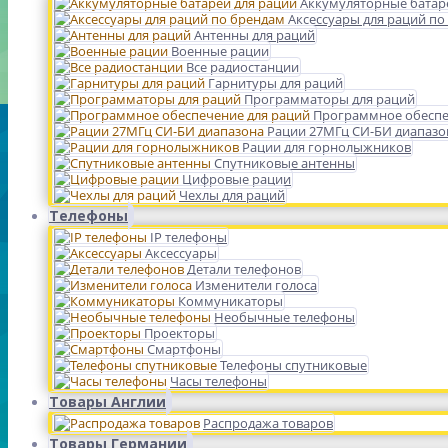
Аккумуляторные батар
Аксессуары для раций по
Антенны для раций
Военные рации
Все радиостанции
Гарнитуры для раций
Программаторы для раций
Программное обеспе
Рации 27МГц СИ-БИ диапазо
Рации для горнолыжников
Спутниковые антенны
Цифровые рации
Чехлы для раций
Телефоны
IP телефоны
Аксессуары
Детали телефонов
Изменители голоса
Коммуникаторы
Необычные телефоны
Проекторы
Смартфоны
Телефоны спутниковые
Часы телефоны
Товары Англии
Распродажа товаров
Товары Германии