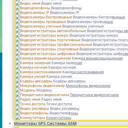
Видео няня
Видеодомофоны
Видеокамеры IP
Видеокамеры беспроводные
Видеокамеры проводные
Видеокамеры уличные
Видеорегистраторы а
Видеорегистраторы микро
Видеорегистраторы порт
Видеорегистратор
Видеорегистраторы спорт
Видеорегистраторы цифров
Камера взрывозащищенная
Камера лазерная
Камера ночная
Камера распознавания
Камера умная
Кодеры-декодеры
Микрофоны видеокамер
Модемы
Передатчики видеосигнала
Радио няня
Точки доступа
Видео ресиверы
Видеотелефоны
Коммутаторы
Мониторы GPS Системы GSM