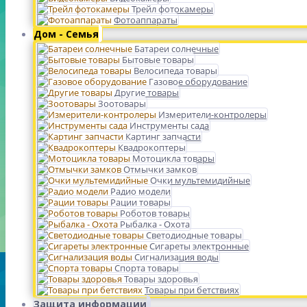
Трейл фотокамеры
Фотоаппараты
Дом - Семья
Батареи солнечные
Бытовые товары
Велосипеда товары
Газовое оборудование
Другие товары
Зоотовары
Измерители-контролеры
Инструменты сада
Картинг запчасти
Квадрокоптеры
Мотоцикла товары
Отмычки замков
Очки мультемидийные
Радио модели
Рации товары
Роботов товары
Рыбалка - Охота
Светодиодные товары
Сигареты электронные
Сигнализация воды
Спорта товары
Товары здоровья
Товары при бетствиях
Защита информации