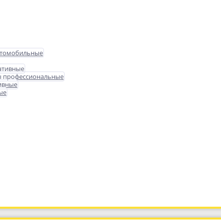
втомобильные
ативные
ы профессиональные
ивные
ые