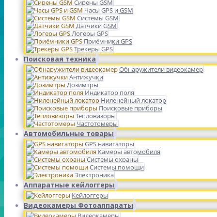
Сирены GSM
Часы GPS и GSM
Системы GSM
Датчики GSM
Логеры GPS
Приёмники GPS
Трекеры GPS
Поисковая техника
Обнаружители видеокамер
Антижучки
Дозимтры
Индикатор поля
Ниленейный локатор
Поисковые приборы
Тепловизоры
Частотомеры
Автомобильные товары
GPS навигаторы
Камеры автомобиля
Системы охраны
Системы помощи
Электроника
Аппаратные кейлоггеры
Кейлоггеры
Видеокамеры Фотоаппараты
Видеокамеры