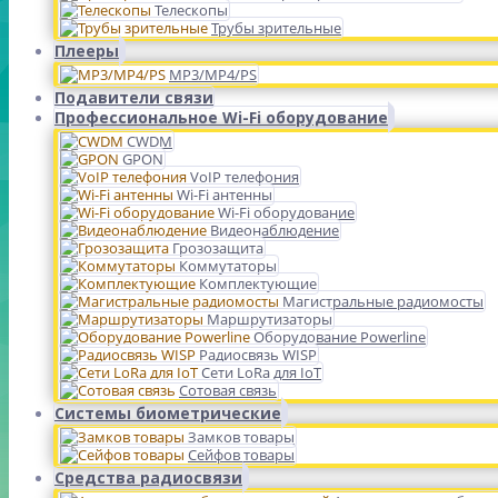
Телескопы
Трубы зрительные
Плееры
MP3/MP4/PS
Подавители связи
Профессиональное Wi-Fi оборудование
CWDM
GPON
VoIP телефония
Wi-Fi антенны
Wi-Fi оборудование
Видеонаблюдение
Грозозащита
Коммутаторы
Комплектующие
Магистральные радиомосты
Маршрутизаторы
Оборудование Powerline
Радиосвязь WISP
Сети LoRa для IoT
Сотовая связь
Системы биометрические
Замков товары
Сейфов товары
Средства радиосвязи