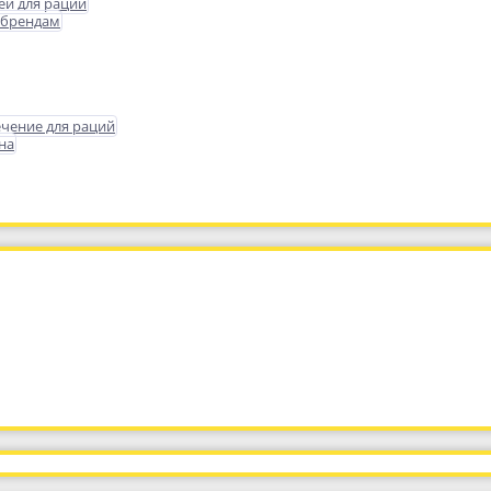
еи для раций
 брендам
чение для раций
на