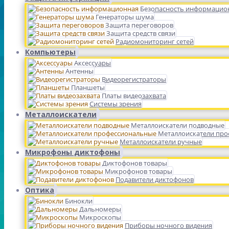
Безопасность информацио
Генераторы шума
Защита переговоров
Защита средств связи
Радиомониторинг сетей
Компьютеры
Аксессуары
Антенны
Видеорегистраторы
Планшеты
Платы видеозахвата
Системы зрения
Металлоискатели
Металлоискатели подводные
Металлоискатели пр
Металлоискатели ручные
Микрофоны диктофоны
Диктофонов товары
Микрофонов товары
Подавители диктофонов
Оптика
Бинокли
Дальномеры
Микроскопы
Приборы ночного видения