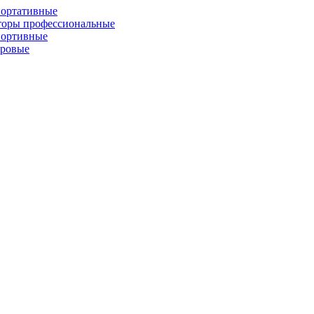
портативные
торы профессиональные
портивные
фровые