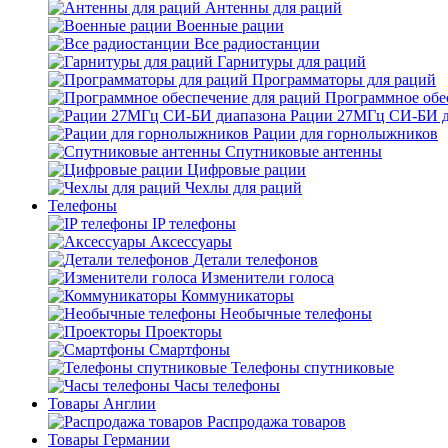
Антенны для раций
Военные рации
Все радиостанции
Гарнитуры для раций
Программаторы для раций
Программное обе
Рации 27МГц СИ-БИ д
Рации для горнолыжников
Спутниковые антенны
Цифровые рации
Чехлы для раций
Телефоны
IP телефоны
Аксессуары
Детали телефонов
Изменители голоса
Коммуникаторы
Необычные телефоны
Проекторы
Смартфоны
Телефоны спутниковые
Часы телефоны
Товары Англии
Распродажа товаров
Товары Германии