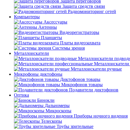
Защита переговоров
Защита средств связи
Радиомониторинг сетей
Компьютеры
Аксессуары
Антенны
Видеорегистраторы
Планшеты
Платы видеозахвата
Системы зрения
Металлоискатели
Металлоискатели подвод
Металлоискатели
Металлоискатели ручные
Микрофоны диктофоны
Диктофонов товары
Микрофонов товары
Подавители диктофонов
Оптика
Бинокли
Дальномеры
Микроскопы
Приборы ночного видения
Телескопы
Трубы зрительные