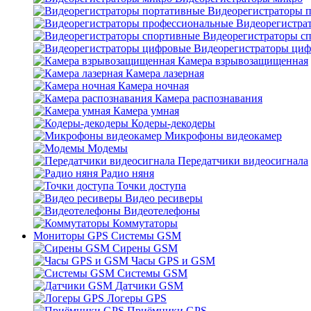
Видеорегистраторы 
Видеорегистра
Видеорегистраторы с
Видеорегистраторы ци
Камера взрывозащищенная
Камера лазерная
Камера ночная
Камера распознавания
Камера умная
Кодеры-декодеры
Микрофоны видеокамер
Модемы
Передатчики видеосигнала
Радио няня
Точки доступа
Видео ресиверы
Видеотелефоны
Коммутаторы
Мониторы GPS Системы GSM
Сирены GSM
Часы GPS и GSM
Системы GSM
Датчики GSM
Логеры GPS
Приёмники GPS