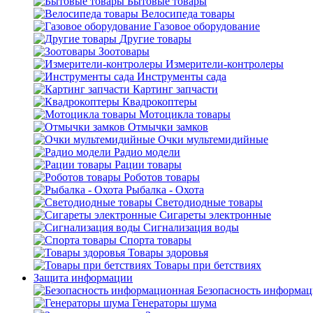
Бытовые товары
Велосипеда товары
Газовое оборудование
Другие товары
Зоотовары
Измерители-контролеры
Инструменты сада
Картинг запчасти
Квадрокоптеры
Мотоцикла товары
Отмычки замков
Очки мультемидийные
Радио модели
Рации товары
Роботов товары
Рыбалка - Охота
Светодиодные товары
Сигареты электронные
Сигнализация воды
Спорта товары
Товары здоровья
Товары при бетствиях
Защита информации
Безопасность информа
Генераторы шума