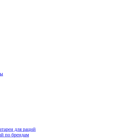
ты
тареи для раций
ий по брендам