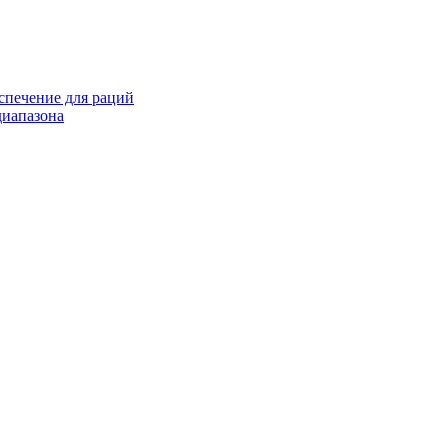
спечение для раций
иапазона