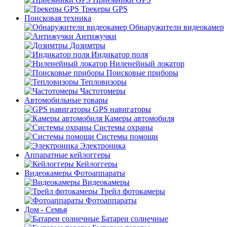
Трекеры GPS
Поисковая техника
Обнаружители видеокамер
Антижучки
Дозимтры
Индикатор поля
Ниленейный локатор
Поисковые приборы
Тепловизоры
Частотомеры
Автомобильные товары
GPS навигаторы
Камеры автомобиля
Системы охраны
Системы помощи
Электроника
Аппаратные кейлоггеры
Кейлоггеры
Видеокамеры Фотоаппараты
Видеокамеры
Трейл фотокамеры
Фотоаппараты
Дом - Семья
Батареи солнечные