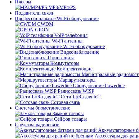
Плееры
MP3/MP4/PS
Подавители связи
Профессиональное Wi-Fi оборудование
CWDM
GPON
VoIP телефония
Wi-Fi антенны
Wi-Fi оборудование
Видеонаблюдение
Грозозащита
Коммутаторы
Комплектующие
Магистральные радиомос
Маршрутизаторы
Оборудование Powerline
Радиосвязь WISP
Сети LoRa для IoT
Сотовая связь
Системы биометрические
Замков товары
Сейфов товары
Средства радиосвязи
Аккумуляторные ба
Аксессуары для рац