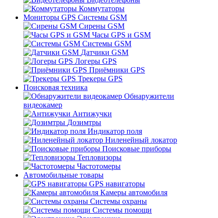
Коммутаторы
Мониторы GPS Системы GSM
Сирены GSM
Часы GPS и GSM
Системы GSM
Датчики GSM
Логеры GPS
Приёмники GPS
Трекеры GPS
Поисковая техника
Обнаружители
видеокамер
Антижучки
Дозимтры
Индикатор поля
Ниленейный локатор
Поисковые приборы
Тепловизоры
Частотомеры
Автомобильные товары
GPS навигаторы
Камеры автомобиля
Системы охраны
Системы помощи