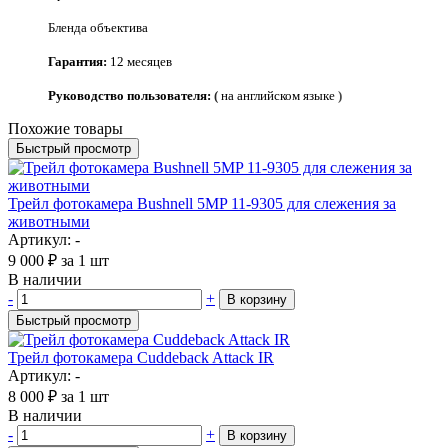
Бленда объектива
Гарантия:
12
месяцев
Руководство пользователя:
(
на английском языке
)
Похожие товары
Быстрый просмотр
Трейл фотокамера Bushnell 5MP 11-9305 для слежения за
животными
Артикул: -
9 000
₽
за 1 шт
В наличии
-
+
В корзину
Быстрый просмотр
Трейл фотокамера Cuddeback Attack IR
Артикул: -
8 000
₽
за 1 шт
В наличии
-
+
В корзину