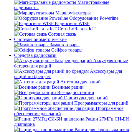
Магистральные
радиомосты
Маршрутизаторы
Оборудование Powerline
Радиосвязь WISP
Сети LoRa для IoT
Сотовая связь
Системы биометрические
Замков товары
Сейфов товары
Средства радиосвязи
Аккумуляторные
батареи для раций
Аксессуары для
раций по брендам
Антенны для раций
Военные рации
Все радиостанции
Гарнитуры для раций
Программаторы для раций
Программное
обеспечение для раций
Рации 27МГц СИ-БИ
диапазона
Рации для горнолыжников