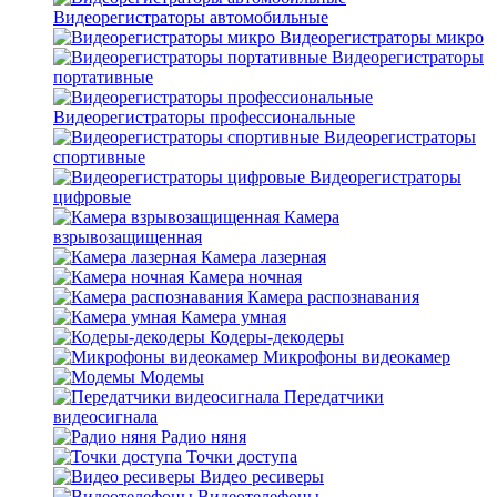
Видеорегистраторы автомобильные
Видеорегистраторы микро
Видеорегистраторы
портативные
Видеорегистраторы профессиональные
Видеорегистраторы
спортивные
Видеорегистраторы
цифровые
Камера
взрывозащищенная
Камера лазерная
Камера ночная
Камера распознавания
Камера умная
Кодеры-декодеры
Микрофоны видеокамер
Модемы
Передатчики
видеосигнала
Радио няня
Точки доступа
Видео ресиверы
Видеотелефоны