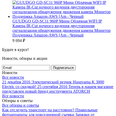
GUUDGO GD-SC11 960P Мини Облачная WIFI IP
Камера IR-Cut ночного видения двусторонняя
сигнализация обнаружения движения камера Монитор
Поддержка Amazon-AWS [Am - Черный
9 694
₽
Будьте в курсе!
Новости, обзоры и акции
Подписаться
Новости
Все новости
21 декабря 2016
Электрический резчик Husqvarna K 3000
Electric со скидкой!
25 сентября 2016
Теперь в нашем магазине
представлен новый бренд инструмента ATORCH
Все новости
Обзоры и советы
Все обзоры и советы
Как отследить транспорт на расстояние?
Правильные
фотоаппараты для повседневной съемки
Зарядки от