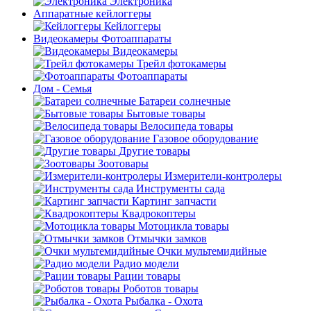
Электроника
Аппаратные кейлоггеры
Кейлоггеры
Видеокамеры Фотоаппараты
Видеокамеры
Трейл фотокамеры
Фотоаппараты
Дом - Семья
Батареи солнечные
Бытовые товары
Велосипеда товары
Газовое оборудование
Другие товары
Зоотовары
Измерители-контролеры
Инструменты сада
Картинг запчасти
Квадрокоптеры
Мотоцикла товары
Отмычки замков
Очки мультемидийные
Радио модели
Рации товары
Роботов товары
Рыбалка - Охота