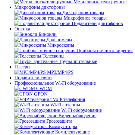
Металлоискатели ручные
Микрофоны диктофоны
Диктофонов товары
Микрофонов товары
Подавители диктофонов
Оптика
Бинокли
Дальномеры
Микроскопы
Приборы ночного видения
Телескопы
Трубы зрительные
Плееры
MP3/MP4/PS
Подавители связи
Профессиональное Wi-Fi оборудование
CWDM
GPON
VoIP телефония
Wi-Fi антенны
Wi-Fi оборудование
Видеонаблюдение
Грозозащита
Коммутаторы
Комплектующие