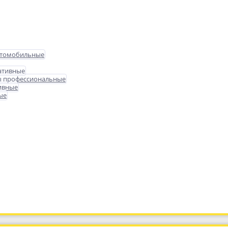
втомобильные
ативные
ы профессиональные
ивные
ые