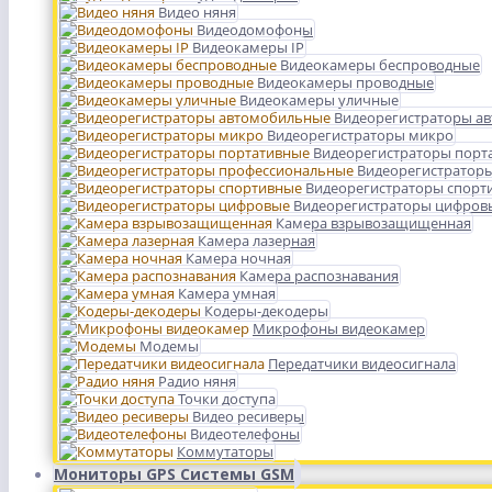
Видео няня
Видеодомофоны
Видеокамеры IP
Видеокамеры беспроводные
Видеокамеры проводные
Видеокамеры уличные
Видеорегистраторы а
Видеорегистраторы микро
Видеорегистраторы порт
Видеорегистратор
Видеорегистраторы спорт
Видеорегистраторы цифров
Камера взрывозащищенная
Камера лазерная
Камера ночная
Камера распознавания
Камера умная
Кодеры-декодеры
Микрофоны видеокамер
Модемы
Передатчики видеосигнала
Радио няня
Точки доступа
Видео ресиверы
Видеотелефоны
Коммутаторы
Мониторы GPS Системы GSM