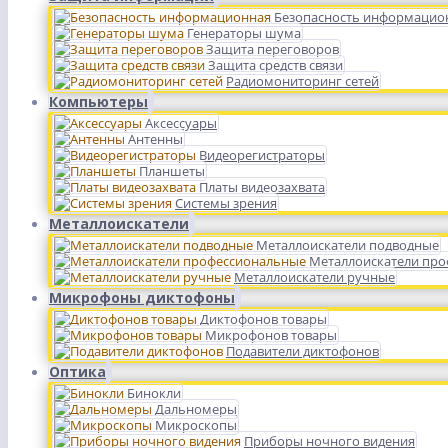
Безопасность информацио
Генераторы шума
Защита переговоров
Защита средств связи
Радиомониторинг сетей
Компьютеры
Аксессуары
Антенны
Видеорегистраторы
Планшеты
Платы видеозахвата
Системы зрения
Металлоискатели
Металлоискатели подводные
Металлоискатели пр
Металлоискатели ручные
Микрофоны диктофоны
Диктофонов товары
Микрофонов товары
Подавители диктофонов
Оптика
Бинокли
Дальномеры
Микроскопы
Приборы ночного видения