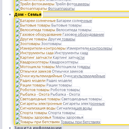
Трейл фотокамеры
Фотоаппараты
Дом - Семья
Батареи солнечные
Бытовые товары
Велосипеда товары
Газовое оборудование
Другие товары
Зоотовары
Измерители-контролеры
Инструменты сада
Картинг запчасти
Квадрокоптеры
Мотоцикла товары
Отмычки замков
Очки мультемидийные
Радио модели
Рации товары
Роботов товары
Рыбалка - Охота
Светодиодные товары
Сигареты электронные
Сигнализация воды
Спорта товары
Товары здоровья
Товары при бетствиях
Защита информации