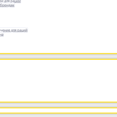
еи для раций
 брендам
чение для раций
на