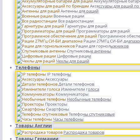
Аккумуляторные батар
Аксессуары для раций по
Антенны для раций
Военные рации
Все радиостанции
Гарнитуры для раций
Программаторы для раций
Программное обеспе
Рации 27МГц СИ-БИ диапазо
Рации для горнолыжников
Спутниковые антенны
Цифровые рации
Чехлы для раций
Телефоны
IP телефоны
Аксессуары
Детали телефонов
Изменители голоса
Коммуникаторы
Необычные телефоны
Проекторы
Смартфоны
Телефоны спутниковые
Часы телефоны
Товары Англии
Распродажа товаров
Товары Германии