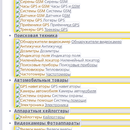
Сирены GSM
Часы GPS и GSM
Системы GSM
Датчики GSM
Логеры GPS
Приёмники GPS
Трекеры GPS
Поисковая техника
Обнаружители видеокамер
Антижучки
Дозимтры
Индикатор поля
Ниленейный локатор
Поисковые приборы
Тепловизоры
Частотомеры
Автомобильные товары
GPS навигаторы
Камеры автомобиля
Системы охраны
Системы помощи
Электроника
Аппаратные кейлоггеры
Кейлоггеры
Видеокамеры Фотоаппараты
Видеокамеры