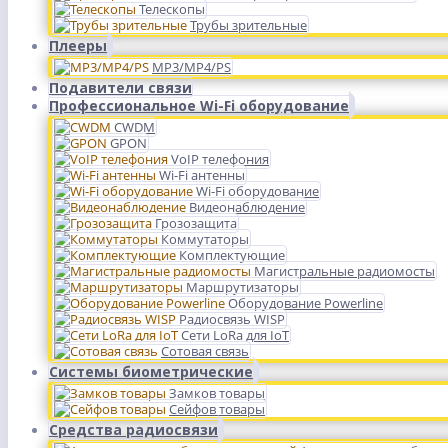
Телескопы
Трубы зрительные
Плееры
MP3/MP4/PS
Подавители связи
Профессиональное Wi-Fi оборудование
CWDM
GPON
VoIP телефония
Wi-Fi антенны
Wi-Fi оборудование
Видеонаблюдение
Грозозащита
Коммутаторы
Комплектующие
Магистральные радиомосты
Маршрутизаторы
Оборудование Powerline
Радиосвязь WISP
Сети LoRa для IoT
Сотовая связь
Системы биометрические
Замков товары
Сейфов товары
Средства радиосвязи