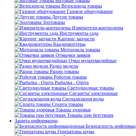
Бытовые товары
Велосипеда товары
Газовое оборудование
Другие товары
Зоотовары
Измерители-контролеры
Инструменты сада
Картинг запчасти
Квадрокоптеры
Мотоцикла товары
Отмычки замков
Очки мультемидийные
Радио модели
Рации товары
Роботов товары
Рыбалка - Охота
Светодиодные товары
Сигареты электронные
Сигнализация воды
Спорта товары
Товары здоровья
Товары при бетствиях
Защита информации
Безопасность информа
Генераторы шума