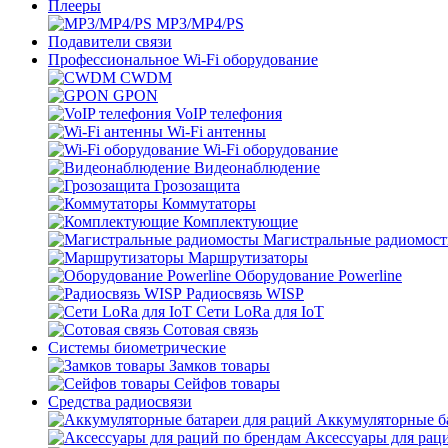
Плееры
MP3/MP4/PS
Подавители связи
Профессиональное Wi-Fi оборудование
CWDM
GPON
VoIP телефония
Wi-Fi антенны
Wi-Fi оборудование
Видеонаблюдение
Грозозащита
Коммутаторы
Комплектующие
Магистральные радиомос
Маршрутизаторы
Оборудование Powerline
Радиосвязь WISP
Сети LoRa для IoT
Сотовая связь
Системы биометрические
Замков товары
Сейфов товары
Средства радиосвязи
Аккумуляторные ба
Аксессуары для рац