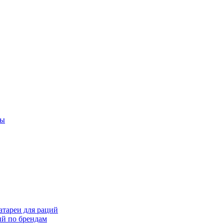
ты
тареи для раций
ий по брендам