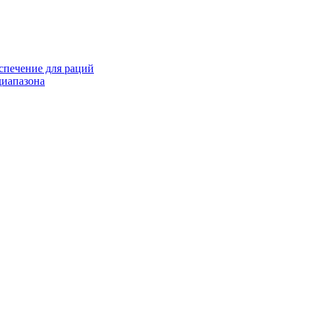
спечение для раций
иапазона