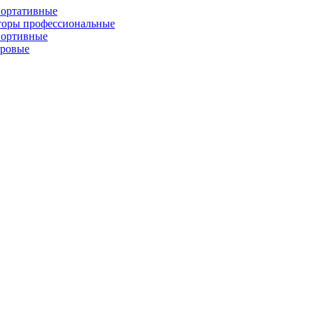
портативные
торы профессиональные
портивные
фровые