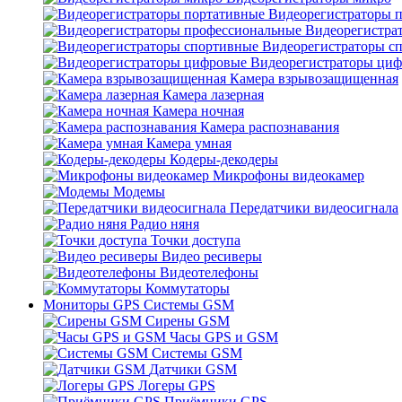
Видеорегистраторы 
Видеорегистра
Видеорегистраторы с
Видеорегистраторы ци
Камера взрывозащищенная
Камера лазерная
Камера ночная
Камера распознавания
Камера умная
Кодеры-декодеры
Микрофоны видеокамер
Модемы
Передатчики видеосигнала
Радио няня
Точки доступа
Видео ресиверы
Видеотелефоны
Коммутаторы
Мониторы GPS Системы GSM
Сирены GSM
Часы GPS и GSM
Системы GSM
Датчики GSM
Логеры GPS
Приёмники GPS