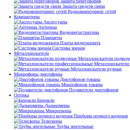
Защита переговоров
Защита средств связи
Радиомониторинг сетей
Компьютеры
Аксессуары
Антенны
Видеорегистраторы
Планшеты
Платы видеозахвата
Системы зрения
Металлоискатели
Металлоискатели подвод
Металлоискатели
Металлоискатели ручные
Микрофоны диктофоны
Диктофонов товары
Микрофонов товары
Подавители диктофонов
Оптика
Бинокли
Дальномеры
Микроскопы
Приборы ночного видения
Телескопы
Трубы зрительные