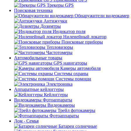
Трекеры GPS
Поисковая техника
Обнаружители видеокамер
Антижучки
Дозимтры
Индикатор поля
Ниленейный локатор
Поисковые приборы
Тепловизоры
Частотомеры
Автомобильные товары
GPS навигаторы
Камеры автомобиля
Системы охраны
Системы помощи
Электроника
Аппаратные кейлоггеры
Кейлоггеры
Видеокамеры Фотоаппараты
Видеокамеры
Трейл фотокамеры
Фотоаппараты
Дом - Семья
Батареи солнечные