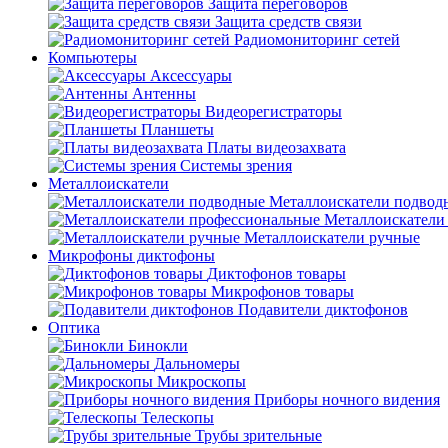
Защита переговоров
Защита средств связи
Радиомониторинг сетей
Компьютеры
Аксессуары
Антенны
Видеорегистраторы
Планшеты
Платы видеозахвата
Системы зрения
Металлоискатели
Металлоискатели подвод
Металлоискатели
Металлоискатели ручные
Микрофоны диктофоны
Диктофонов товары
Микрофонов товары
Подавители диктофонов
Оптика
Бинокли
Дальномеры
Микроскопы
Приборы ночного видения
Телескопы
Трубы зрительные