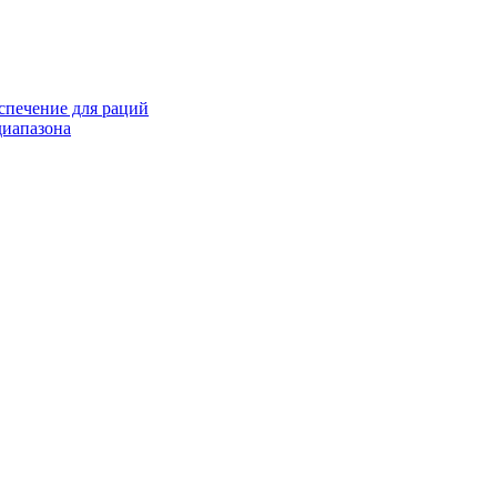
спечение для раций
иапазона