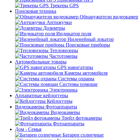
Трекеры GPS
Поисковая техника
Обнаружители видеокамер
Антижучки
Дозимтры
Индикатор поля
Ниленейный локатор
Поисковые приборы
Тепловизоры
Частотомеры
Автомобильные товары
GPS навигаторы
Камеры автомобиля
Системы охраны
Системы помощи
Электроника
Аппаратные кейлоггеры
Кейлоггеры
Видеокамеры Фотоаппараты
Видеокамеры
Трейл фотокамеры
Фотоаппараты
Дом - Семья
Батареи солнечные