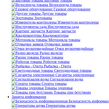
Бытовые товары
Велосипеда товары
Газовое оборудование
Другие товары
Зоотовары
Измерители-контролеры
Инструменты сада
Картинг запчасти
Квадрокоптеры
Мотоцикла товары
Отмычки замков
Очки мультемидийные
Радио модели
Рации товары
Роботов товары
Рыбалка - Охота
Светодиодные товары
Сигареты электронные
Сигнализация воды
Спорта товары
Товары здоровья
Товары при бетствиях
Защита информации
Безопасность информа
Генераторы шума