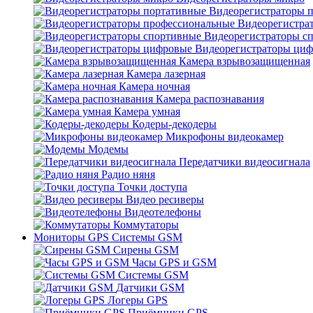
Видеорегистраторы 
Видеорегистра
Видеорегистраторы с
Видеорегистраторы ци
Камера взрывозащищенная
Камера лазерная
Камера ночная
Камера распознавания
Камера умная
Кодеры-декодеры
Микрофоны видеокамер
Модемы
Передатчики видеосигнала
Радио няня
Точки доступа
Видео ресиверы
Видеотелефоны
Коммутаторы
Мониторы GPS Системы GSM
Сирены GSM
Часы GPS и GSM
Системы GSM
Датчики GSM
Логеры GPS
Приёмники GPS