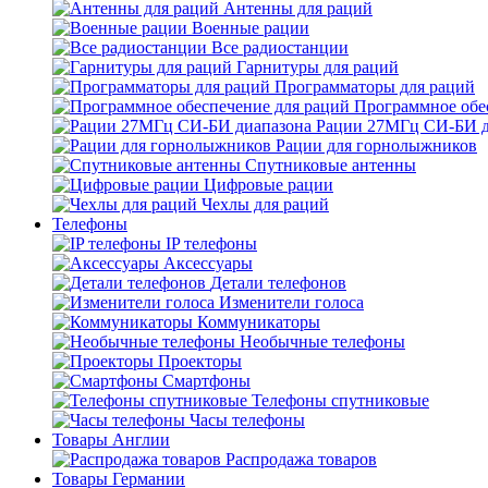
Антенны для раций
Военные рации
Все радиостанции
Гарнитуры для раций
Программаторы для раций
Программное обе
Рации 27МГц СИ-БИ д
Рации для горнолыжников
Спутниковые антенны
Цифровые рации
Чехлы для раций
Телефоны
IP телефоны
Аксессуары
Детали телефонов
Изменители голоса
Коммуникаторы
Необычные телефоны
Проекторы
Смартфоны
Телефоны спутниковые
Часы телефоны
Товары Англии
Распродажа товаров
Товары Германии