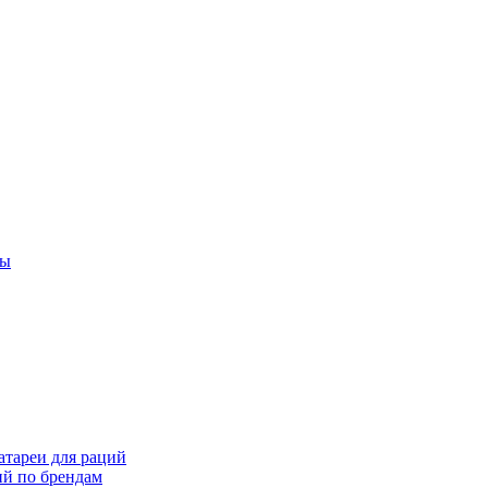
ты
тареи для раций
ий по брендам