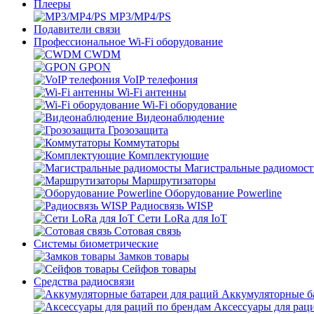
Плееры
MP3/MP4/PS
Подавители связи
Профессиональное Wi-Fi оборудование
CWDM
GPON
VoIP телефония
Wi-Fi антенны
Wi-Fi оборудование
Видеонаблюдение
Грозозащита
Коммутаторы
Комплектующие
Магистральные радиомос
Маршрутизаторы
Оборудование Powerline
Радиосвязь WISP
Сети LoRa для IoT
Сотовая связь
Системы биометрические
Замков товары
Сейфов товары
Средства радиосвязи
Аккумуляторные ба
Аксессуары для рац