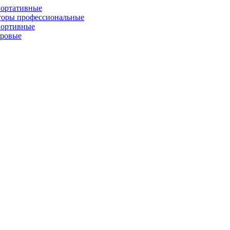
портативные
торы профессиональные
портивные
фровые