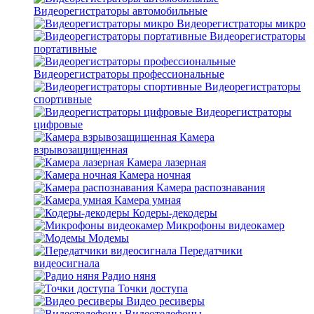
Видеорегистраторы автомобильные
Видеорегистраторы микро
Видеорегистраторы
портативные
Видеорегистраторы профессиональные
Видеорегистраторы
спортивные
Видеорегистраторы
цифровые
Камера
взрывозащищенная
Камера лазерная
Камера ночная
Камера распознавания
Камера умная
Кодеры-декодеры
Микрофоны видеокамер
Модемы
Передатчики
видеосигнала
Радио няня
Точки доступа
Видео ресиверы
Видеотелефоны