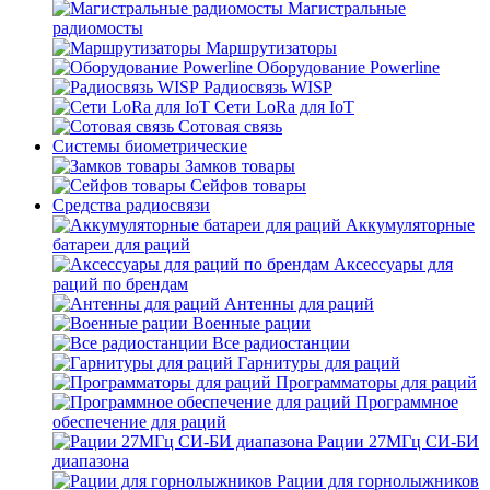
Магистральные
радиомосты
Маршрутизаторы
Оборудование Powerline
Радиосвязь WISP
Сети LoRa для IoT
Сотовая связь
Системы биометрические
Замков товары
Сейфов товары
Средства радиосвязи
Аккумуляторные
батареи для раций
Аксессуары для
раций по брендам
Антенны для раций
Военные рации
Все радиостанции
Гарнитуры для раций
Программаторы для раций
Программное
обеспечение для раций
Рации 27МГц СИ-БИ
диапазона
Рации для горнолыжников