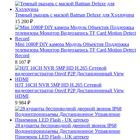
Темный рыцарь с маской Batman Deluxe для Хэллоуина
15 200
₽
Mini 1080P DIY камера Модуль Объектив Поддержка
телевизора Монитор Видеозапись TF Card Motion Detect
Record
8 107
₽
HJT 16CH NVR 5MP HD H.265 Сетевой
видеорегистратор Onvif P2P Дистанционный View
HDMI
9 984
₽
28 куранты беспроводной дверной звонок IP68
Водонепроницаемы Дистанционное Управление
Приемник LED Flash - UK штекер