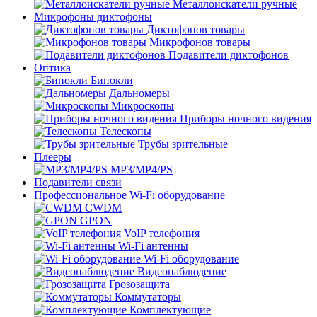
Металлоискатели ручные
Микрофоны диктофоны
Диктофонов товары
Микрофонов товары
Подавители диктофонов
Оптика
Бинокли
Дальномеры
Микроскопы
Приборы ночного видения
Телескопы
Трубы зрительные
Плееры
MP3/MP4/PS
Подавители связи
Профессиональное Wi-Fi оборудование
CWDM
GPON
VoIP телефония
Wi-Fi антенны
Wi-Fi оборудование
Видеонаблюдение
Грозозащита
Коммутаторы
Комплектующие