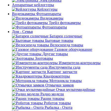
Электроника
Аппаратные кейлоггеры
Кейлоггеры
Видеокамеры Фотоаппараты
Видеокамеры
Трейл фотокамеры
Фотоаппараты
Дом - Семья
Батареи солнечные
Бытовые товары
Велосипеда товары
Газовое оборудование
Другие товары
Зоотовары
Измерители-контролеры
Инструменты сада
Картинг запчасти
Квадрокоптеры
Мотоцикла товары
Отмычки замков
Очки мультемидийные
Радио модели
Рации товары
Роботов товары
Рыбалка - Охота