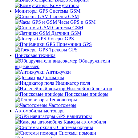
Коммутаторы
Мониторы GPS Системы GSM
Сирены GSM
Часы GPS и GSM
Системы GSM
Датчики GSM
Логеры GPS
Приёмники GPS
Трекеры GPS
Поисковая техника
Обнаружители
видеокамер
Антижучки
Дозимтры
Индикатор поля
Ниленейный локатор
Поисковые приборы
Тепловизоры
Частотомеры
Автомобильные товары
GPS навигаторы
Камеры автомобиля
Системы охраны
Системы помощи