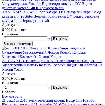
XANES M22 4K WiFi Sport камера 1.8 Сенсорный экран Vlog
камера для Youtube Водонепроницаемы DV Видео-действие
камера 140 Широкоугольный
Артикул: -
6 900
₽
за 1 шт
В наличии
-
+
В корзину
Быстрый просмотр
ACTON 7 Шт. Велоспорт Шлем Спорт Защитное Снаряжение
Ударопрочный Локоть Колено Колодки Защитный Костюм От
Xiaomi Youpin
Артикул: -
6 640
₽
за 1 шт
В наличии
-
+
В корзину
Новости
Все новости
21 декабря 2016
Электрический резчик Husqvarna K 3000
Electric со скидкой!
25 сентября 2016
Теперь в нашем магазине