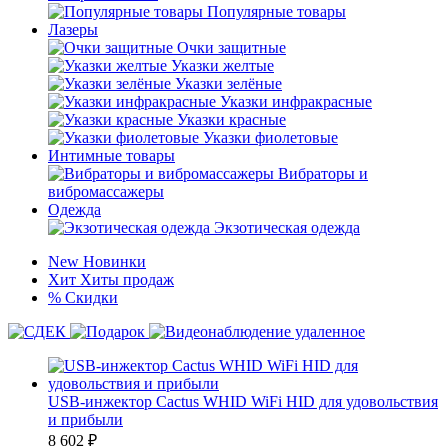
Популярные товары
Лазеры
Очки защитные
Указки желтые
Указки зелёные
Указки инфракрасные
Указки красные
Указки фиолетовые
Интимные товары
Вибраторы и
вибромассажеры
Одежда
Экзотическая одежда
New
Новинки
Хит
Хиты продаж
%
Скидки
USB-инжектор Cactus WHID WiFi HID для удовольствия
и прибыли
8 602
₽