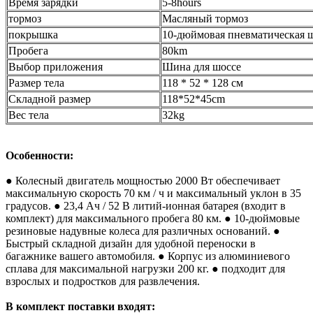
Время зарядки
5-8hours
тормоз
Масляный тормоз
покрышка
10-дюймовая пневматическая 
Пробега
80km
Выбор приложения
Шина для шоссе
Размер тела
118 * 52 * 128 см
Складной размер
118*52*45cm
Вес тела
32kg
Особенности:
● Колесный двигатель мощностью 2000 Вт обеспечивает
максимальную скорость 70 км / ч и максимальный уклон в 35
градусов.
● 23,4 Ач / 52 В литий-ионная батарея (входит в
комплект) для максимального пробега 80 км.
● 10-дюймовые
резиновые надувные колеса для различных оснований.
●
Быстрый складной дизайн для удобной переноски в
багажнике вашего автомобиля.
● Корпус из алюминиевого
сплава для максимальной нагрузки 200 кг.
● подходит для
взрослых и подростков для развлечения.
В комплект поставки входят: