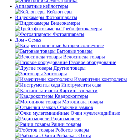
Электроника
Аппаратные кейлоггеры
Кейлоггеры
Видеокамеры Фотоаппараты
Видеокамеры
Трейл фотокамеры
Фотоаппараты
Дом - Семья
Батареи солнечные
Бытовые товары
Велосипеда товары
Газовое оборудование
Другие товары
Зоотовары
Измерители-контролеры
Инструменты сада
Картинг запчасти
Квадрокоптеры
Мотоцикла товары
Отмычки замков
Очки мультемидийные
Радио модели
Рации товары
Роботов товары
Рыбалка - Охота