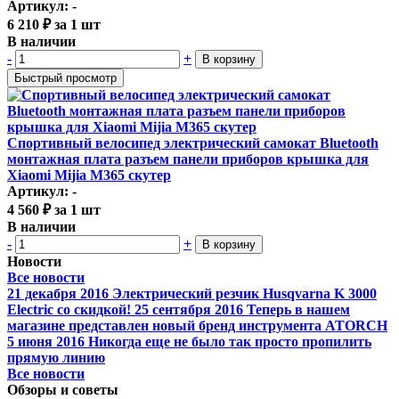
Артикул: -
6 210
₽
за 1 шт
В наличии
-
+
В корзину
Быстрый просмотр
Спортивный велосипед электрический самокат Bluetooth
монтажная плата разъем панели приборов крышка для
Xiaomi Mijia M365 скутер
Артикул: -
4 560
₽
за 1 шт
В наличии
-
+
В корзину
Новости
Все новости
21 декабря 2016
Электрический резчик Husqvarna K 3000
Electric со скидкой!
25 сентября 2016
Теперь в нашем
магазине представлен новый бренд инструмента ATORCH
5 июня 2016
Никогда еще не было так просто пропилить
прямую линию
Все новости
Обзоры и советы