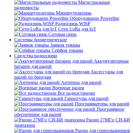
Магистральные
радиомосты
Маршрутизаторы
Оборудование Powerline
Радиосвязь WISP
Сети LoRa для IoT
Сотовая связь
Системы биометрические
Замков товары
Сейфов товары
Средства радиосвязи
Аккумуляторные
батареи для раций
Аксессуары для
раций по брендам
Антенны для раций
Военные рации
Все радиостанции
Гарнитуры для раций
Программаторы для раций
Программное
обеспечение для раций
Рации 27МГц СИ-БИ
диапазона
Рации для горнолыжников