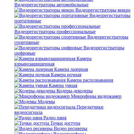
Видеорегистраторы автомобильные
Видеорегистраторы микро
Видеорегистраторы
портативные
Видеорегистраторы профессиональные
Видеорегистраторы
спортивные
Видеорегистраторы
цифровые
Камера
взрывозащищенная
Камера лазерная
Камера ночная
Камера распознавания
Камера умная
Кодеры-декодеры
Микрофоны видеокамер
Модемы
Передатчики
видеосигнала
Радио няня
Точки доступа
Видео ресиверы
Видеотелефоны