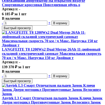
Освежающий амортизатор На открытом воздухе
Спортивные кроссовки Повседневная обувь о
Артикул: -
6 185
₽
за 1 шт
В наличии
-
+
В корзину
Быстрый просмотр
LANGFEITE T8 1200Wx2 Dual Мотор 26Ah 11-дюймовый
складной электрический самокат Максимальная скорость
70 км / ч Макс. Нагрузка 150 кг Двойная т
Артикул: -
139 370
₽
за 1 шт
В наличии
-
+
В корзину
Быстрый просмотр
Anytek L3 Смарт Отпечатков пальцев Замок Ключи Замок
Двери мотоцикл Противоугонные Замок Велосипед Замок