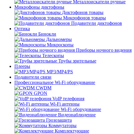
Металлоискатели ручные
Микрофоны диктофоны
Диктофонов товары
Микрофонов товары
Подавители диктофонов
Оптика
Бинокли
Дальномеры
Микроскопы
Приборы ночного видения
Телескопы
Трубы зрительные
Плееры
MP3/MP4/PS
Подавители связи
Профессиональное Wi-Fi оборудование
CWDM
GPON
VoIP телефония
Wi-Fi антенны
Wi-Fi оборудование
Видеонаблюдение
Грозозащита
Коммутаторы
Комплектующие