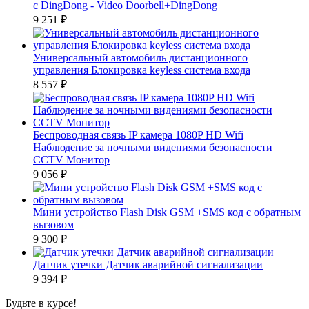
с DingDong - Video Doorbell+DingDong
9 251
₽
Универсальный автомобиль дистанционного
управления Блокировка keyless система входа
8 557
₽
Беспроводная связь IP камера 1080P HD Wifi
Наблюдение за ночными видениями безопасности
CCTV Монитор
9 056
₽
Мини устройство Flash Disk GSM +SMS код с обратным
вызовом
9 300
₽
Датчик утечки Датчик аварийной сигнализации
9 394
₽
Будьте в курсе!