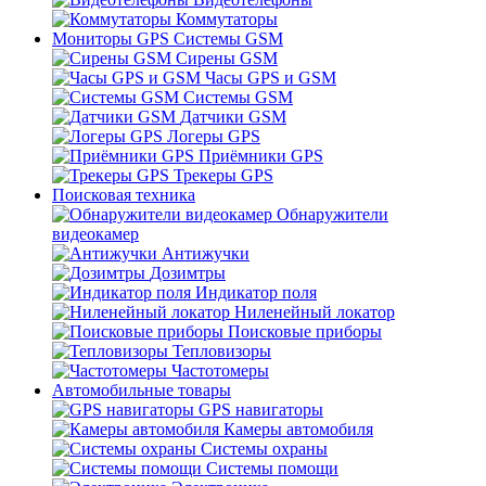
Коммутаторы
Мониторы GPS Системы GSM
Сирены GSM
Часы GPS и GSM
Системы GSM
Датчики GSM
Логеры GPS
Приёмники GPS
Трекеры GPS
Поисковая техника
Обнаружители
видеокамер
Антижучки
Дозимтры
Индикатор поля
Ниленейный локатор
Поисковые приборы
Тепловизоры
Частотомеры
Автомобильные товары
GPS навигаторы
Камеры автомобиля
Системы охраны
Системы помощи