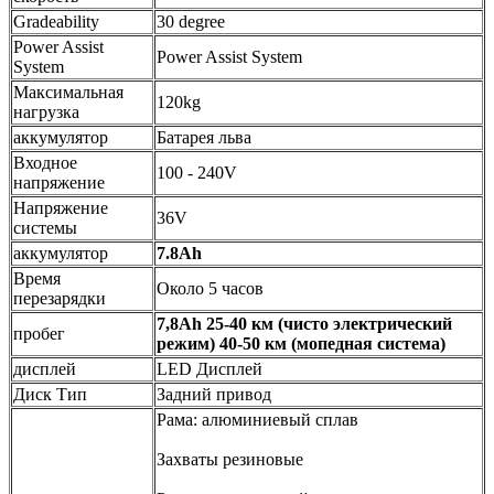
Gradeability
30 degree
Power Assist
Power Assist System
System
Максимальная
120kg
нагрузка
аккумулятор
Батарея льва
Входное
100 - 240V
напряжение
Напряжение
36V
системы
аккумулятор
7.8Ah
Время
Около 5 часов
перезарядки
7,8Ah 25-40 км (чисто электрический
пробег
режим) 40-50 км (мопедная система)
дисплей
LED Дисплей
Диск Тип
Задний привод
Рама: алюминиевый сплав
Захваты резиновые