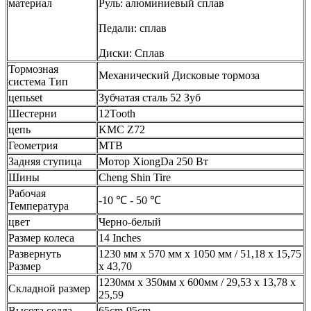
материал
Руль: алюминиевый сплав
Педали: сплав
Диски: Сплав
Тормозная
Механический Дисковые тормоза
система Тип
цепьset
Зубчатая сталь 52 Зуб
Шестерни
12Tooth
цепь
KMC Z72
Геометрия
MTB
Задняя ступица
Мотор XiongDa 250 Вт
Шины
Cheng Shin Tire
Рабочая
-10 ℃ - 50 ℃
Температура
цвет
Черно-белый
Размер колеса
14 Inches
Развернуть
1230 мм x 570 мм x 1050 мм /
51,18 x 15,75
Размер
x 43,70
1230мм х 350мм х 600мм /
29,53 x 13,78 x
Складной размер
25,59
Высота седла
65cm-95cm